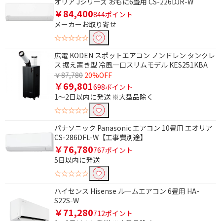
オリア Jシリーズ おもに6畳用 CS-226DJR-W
￥84,400
844ポイント
メーカーお取り寄せ
☆☆☆☆☆
広電 KODEN スポットエアコン ノンドレン タンクレ
ス 据え置き型 冷風一口スリムモデル KES251KBA
￥87,780
20%OFF
￥69,801
698ポイント
1～2日以内に発送 ※大型品除く
☆☆☆☆☆
パナソニック Panasonic エアコン 10畳用 エオリア
CS-286DFL-W【工事費別途】
￥76,780
767ポイント
5日以内に発送
☆☆☆☆☆
ハイセンス Hisense ルームエアコン 6畳用 HA-
S22S-W
￥71,280
712ポイント