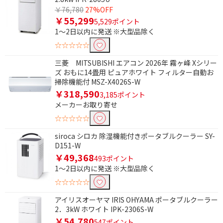
を除外して検索します。
￥76,780
27%OFF
￥55,299
5,529ポイント
価格で絞り込む
1～2日以内に発送 ※大型品除く
☆☆☆☆☆
円
~
三菱 MITSUBISHI エアコン 2026年 霧ヶ峰 Xシリー
ズ おもに14畳用 ピュアホワイト フィルター自動お
円
掃除機能付 MSZ-X4026S-W
￥318,590
3,185ポイント
ブランド名で絞り込む
メーカーお取り寄せ
うるさらX
白くまくん
☆☆☆☆☆
大清快
nocria（ノクリア）
siroca シロカ 除湿機能付きポータブルクーラー SY-
D151-W
畳数目安で絞り込む
￥49,368
493ポイント
1～2日以内に発送 ※大型品除く
おもに6畳用
おもに8畳用
☆☆☆☆☆
おもに10畳用
おもに14畳用
アイリスオーヤマ IRIS OHYAMA ポータブルクーラー
おもに26畳用
2．3kW ホワイト IPK-2306S-W
￥54,780
547ポイント