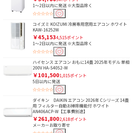
1～2日以内に発送 ※大型品除く
電源で絞り込む
☆☆☆☆☆
100V
200V
コイズミ KOIZUMI 冷房専用窓用エアコン ホワイト
KAW-16252W
便利&快適機能で絞り込む
￥45,153
4,515ポイント
フィルターお掃除
スマホ連携（内蔵）
1～2日以内に発送 ※大型品除く
☆☆☆☆☆
スマホ連携（別売対
空気清浄機能
応）
ハイセンス エアコン おもに14畳 2025年モデル 単相
200V HA-S40S2-W
換気機能
加湿機能
￥101,500
1,015ポイント
人感センサー
快適除湿
5日以内に発送
☆☆☆☆☆
気流制御
ダイキン DAIKIN エアコン 2026年 Cシリーズ 14畳
省エネ性能で絞り込む
用 フィルター自動お掃除機能付 ホワイト
AN406ACP-W【工事費別途】
省エネ★☆☆☆☆
省エネ★★★☆☆
￥261,800
2,618ポイント
メーカーお取り寄せ
冷暖房種類で絞り込む