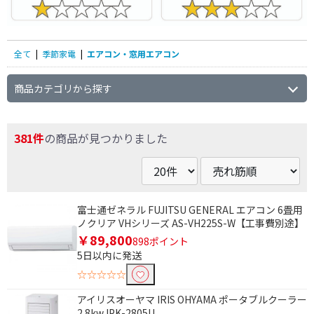
全て
|
季節家電
|
エアコン・窓用エアコン
商品カテゴリから探す
381件
の商品が見つかりました
条件で絞り込む
富士通ゼネラル FUJITSU GENERAL エアコン 6畳用
ノクリア VHシリーズ AS-VH225S-W【工事費別途】
￥89,800
898ポイント
フリーワードで絞り込む
5日以内に発送
☆☆☆☆☆
除外する
アイリスオーヤマ IRIS OHYAMA ポータブルクーラー
除外する にチェックを入れると、指定したワード
2.8kw IPK-2805U