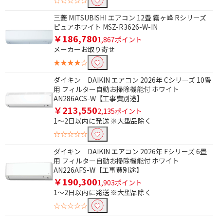
☆☆☆☆☆
冷房専用
三菱 MITSUBISHI エアコン 12畳 霧ヶ峰 Rシリーズ
ピュアホワイト MSZ-R3626-W-IN
￥186,780
対応畳数（冷房時）で絞り込む
1,867ポイント
メーカーお取り寄せ
4～7畳
★★★★☆
ノンドレンで絞り込む
ダイキン DAIKIN エアコン 2026年 Cシリーズ 10畳
用 フィルター自動お掃除機能付 ホワイト
ノンドレン
AN286ACS-W【工事費別途】
￥213,550
2,135ポイント
1～2日以内に発送 ※大型品除く
冷房対応畳数で絞り込む
☆☆☆☆☆
冷房6畳まで
冷房10畳まで
ダイキン DAIKIN エアコン 2026年 Fシリーズ 6畳
用 フィルター自動お掃除機能付 ホワイト
タイマーで絞り込む
AN226AFS-W【工事費別途】
￥190,300
OFFタイマー
ON / OFFタイマー
1,903ポイント
1～2日以内に発送 ※大型品除く
☆☆☆☆☆