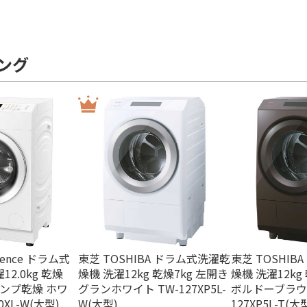
kg
乾燥6.0kg
乾燥7.0kg
ング
(排気タ
ヒーター乾燥(水冷・
除湿タイプ)
ence ドラム式
東芝 TOSHIBA ドラム式洗濯乾
東芝 TOSHIB
2.0kg 乾燥
燥機 洗濯12kg 乾燥7kg 左開き
燥機 洗濯12kg
トポンプ乾燥 ホワ
グランホワイト TW-127XP5L-
ボルドーブラウン
0XL-W(大型)
W(大型)
127XP5L-T(大