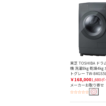
ZABOON（ザブー
ン）
便利&快適機能で絞り込む
洗剤・柔軟剤 自動投
自動おそう
入
ドアタイプで絞り込む
右開き
左開き
東芝 TOSHIBA ド
洗濯容量で絞り込む
機 洗濯8kg 乾燥4kg
トグレー TW-84GS5L
洗濯8.0kg
洗濯10.0
￥168,000
1,680
メーカーお取り寄せ
インバーター搭載で絞り込む
☆☆☆☆☆
有