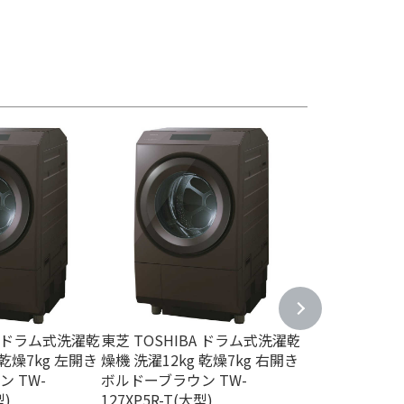
A ドラム式洗濯乾
東芝 TOSHIBA ドラム式洗濯乾
シャープ SHA
 乾燥7kg 左開き
燥機 洗濯12kg 乾燥7kg 右開き
乾燥機 洗濯12k
 TW-
ボルドーブラウン TW-
き プラズマク
型)
127XP5R-T(大型)
ホワイト ES-12