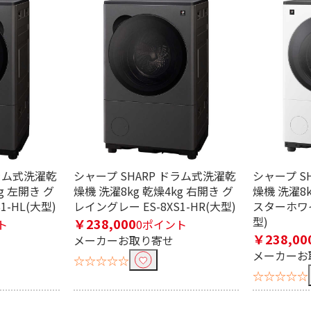
条件で絞り込む
ドラム式洗濯乾
シャープ SHARP ドラム式洗濯乾
シャープ S
g 左開き グ
燥機 洗濯8kg 乾燥4kg 右開き グ
燥機 洗濯8k
1-HL(大型)
レイングレー ES-8XS1-HR(大型)
スターホワイト
定したワードを除外して検索します。
型)
￥238,000
ト
0ポイント
￥238,00
メーカーお取り寄せ
メーカーお
☆☆☆☆☆
円
☆☆☆☆☆