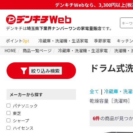
デンキチWebなら、3,300円以
デンキチは
埼玉県下業界ナンバーワンの家電量販店
です。
ポイント
0pt
冷蔵庫・洗濯機・生活家電
季節家電
キッチ
HOME
商品一覧ページ
冷蔵庫・洗濯機・生活家電
洗濯機・
ドラム式
全て
|
冷蔵庫・洗濯
メーカーから探す
乾燥容量［洗濯時］
パナソニック
東芝
6件
の商品が見つ
シャープ
ハイセンス