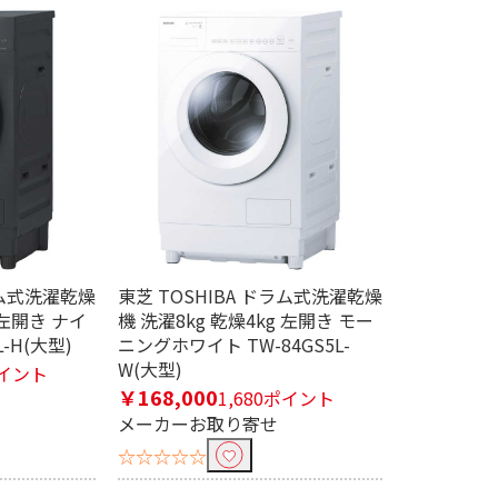
じ機能
温水洗浄機能
スマホ操作機能
ラム式洗濯乾燥
東芝 TOSHIBA ドラム式洗濯乾燥
 左開き ナイ
機 洗濯8kg 乾燥4kg 左開き モー
-H(大型)
ニングホワイト TW-84GS5L-
kg
洗濯12.0kg
W(大型)
ポイント
￥168,000
1,680ポイント
メーカーお取り寄せ
☆☆☆☆☆