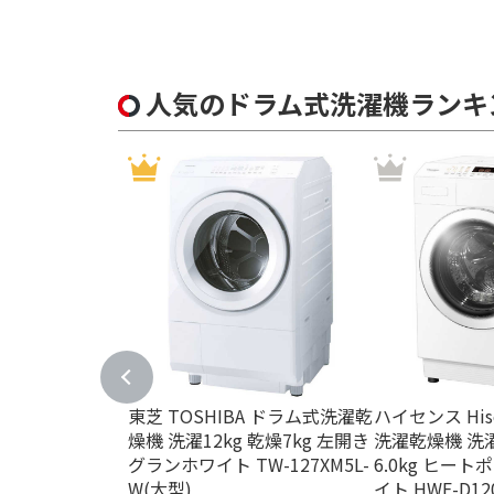
乾燥容量［洗濯時］で絞り込む
乾燥4.0kg
乾燥5.0
人気のドラム式洗濯機ランキ
乾燥方式で絞り込む
ヒートポンプ乾燥
ヒーター乾燥
イプ)
東芝 TOSHIBA ドラム式洗濯乾
ハイセンス His
燥機 洗濯12kg 乾燥7kg 左開き
洗濯乾燥機 洗濯1
グランホワイト TW-127XM5L-
6.0kg ヒー
W(大型)
イト HWF-D12