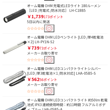
オーム電機 OHM 充電式LEDライト 180ルーメン
［LED /充電式 /防水対応］ LH-C18B5
￥1,739
173ポイント
5日以内に発送
☆☆☆☆☆
オーム電機 OHM LEDペンライト [LED /単4乾電池
×2] LH-PY1N-S2
￥739
73ポイント
メーカーお取り寄せ
条件で絞り込む
☆☆☆☆☆
フリーワードで絞り込む
オーム電機 OHM LEDコンパクトライトシルバー
[LED /単3乾電池×1 /防水対応] LHA-05B5-S
￥562
56ポイント
メーカーお取り寄せ
除外する
☆☆☆☆☆
除外する にチェックを入れると、指定したワード
を除外して検索します。
オーム電機 OHM LEDコンパクトライト 約50lm 乾電
池式 IPX3 連続使用時間：約11時間 フルアルミボデ
価格で絞り込む
ィ ブルー LHA-05B5-A