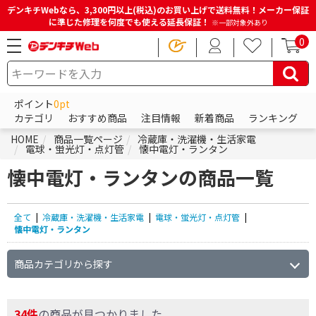
デンキチWebなら、3,300円以上(税込)のお買い上げで送料無料！メーカー保証
に準じた修理を何度でも使える延長保証！
※一部対象外あり
0
ポイント
0pt
カテゴリ
おすすめ商品
注目情報
新着商品
ランキング
HOME
商品一覧ページ
冷蔵庫・洗濯機・生活家電
電球・蛍光灯・点灯管
懐中電灯・ランタン
懐中電灯・ランタンの商品一覧
全て
|
冷蔵庫・洗濯機・生活家電
|
電球・蛍光灯・点灯管
|
懐中電灯・ランタン
商品カテゴリから探す
34件
の商品が見つかりました