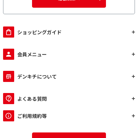
有
無
蒸気セーブ/カット機能で絞り込む
ショッピングガイド
有
無
転倒防止機能で絞り込む
会員メニュー
有
給湯タイプで絞り込む
デンキチについて
電動＆エアー式
電動式
よくある質問
蒸気レス/セーブ機能で絞り込む
蒸気レス機能つき
蒸気セーブ機能つき
ご利用規約等
蒸気レス/蒸気セーブ機
能なし