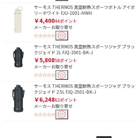
浄水ポット
蛇口直結型浄水器
サーモス THERMOS 真空断熱スポーツボトル アイボ
リーホワイト FJU-1001-IVWH
据置型浄水器
￥4,400
44ポイント
メーカーお取り寄せ
加熱方式で絞り込む
☆☆☆☆☆
電熱式
遠赤外線ヒーター
サーモス THERMOS 真空断熱スポーツジャグ ブラッ
クジェイド 2L FJQ-2001-BK-J
ヒーター/スチーム
過熱水蒸気
￥5,808
58ポイント
メーカーお取り寄せ
消費電力で絞り込む
☆☆☆☆☆
1001W以上
500W以下
サーモス THERMOS 真空断熱スポーツジャグ ブラッ
1000W以上
1300W
クジェイド 2.5L FJQ-2501-BK-J
￥6,248
62ポイント
500W
メーカーお取り寄せ
☆☆☆☆☆
炊飯容量で絞り込む
1.5合
2合