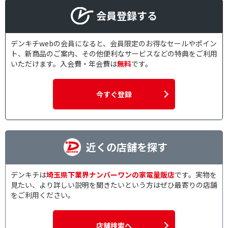
会員登録する
トースター枚数で絞り込む
１枚
２枚
デンキチwebの会員になると、会員限定のお得なセールやポイン
ト、新商品のご案内、その他便利なサービスなどの特典をご利用
３枚
４枚
いただけます。入会費・年会費は
無料
です。
容量で絞り込む
今すぐ登録
1.0L以上
0.9～0.99L
0.8～0.89L
0.6～0.69L
1.0～1.9L
2.0～2.9L
近くの店舗を探す
3.0～3.9L
4.0L以上
デンキチは
埼玉県下業界ナンバーワンの家電量販店
です。実物を
1.0斤
1.0斤～2.0斤
見たい、より詳しい説明を聞きたいという方はぜひ最寄りの店舗
500ml未満
500～1000ml未満
をご利用ください。
保温機能で絞り込む
店舗検索へ