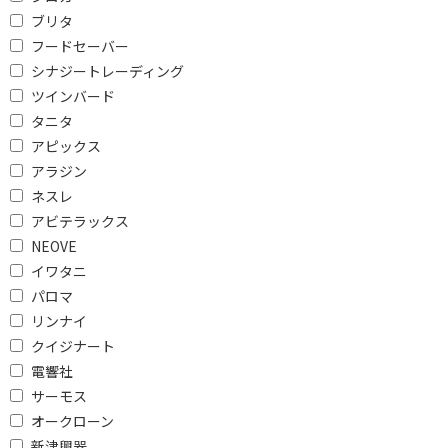
351～381mm未満
361～401mm未満
ブリタ
フードセーバー
401～451mm未満
シナジートレーディング
ツインバード
庫内形状で絞り込む
タニタ
フラット
ターンテーブル
アピックス
アラジン
周波数（㎐）で絞り込む
ネスレ
50/60Hz
アビテラックス
NEOVE
レンジ最高出力で絞り込む
イワタニ
パロマ
600W未満
800～1000W未満
リンナイ
1000W以上
クイジナート
電響社
センサーで絞り込む
サーモス
オークローン
赤外線センサー
蒸気・温度センサー
新津興器