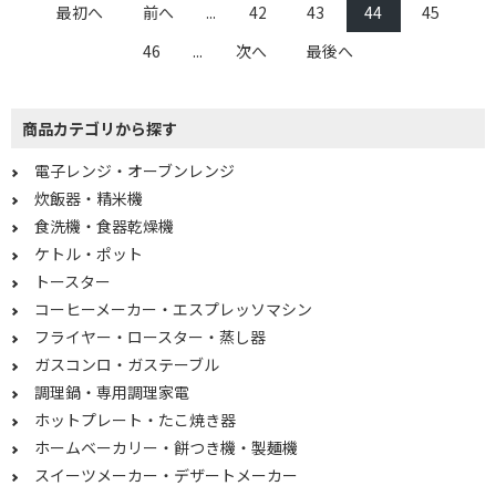
3合
3.5合
最初へ
前へ
...
42
43
44
45
5.5合
6合
46
...
次へ
最後へ
1升
1.5升
2.2升
4升
商品カテゴリから探す
5升
3～5.5合
電子レンジ・オーブンレンジ
5.6合～1升
1.1～3升
炊飯器・精米機
食洗機・食器乾燥機
3.1升以上
ケトル・ポット
トースター
炊飯方式で絞り込む
コーヒーメーカー・エスプレッソマシン
圧力IH
IH
フライヤー・ロースター・蒸し器
ガスコンロ・ガステーブル
マイコン
調理鍋・専用調理家電
ホットプレート・たこ焼き器
精米方式で絞り込む
ホームベーカリー・餅つき機・製麺機
かくはん式
圧力式
スイーツメーカー・デザートメーカー