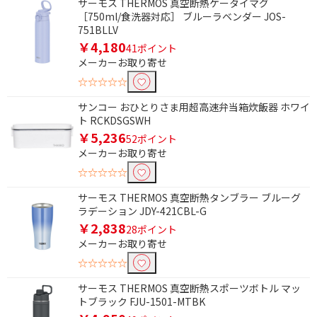
サーモス THERMOS 真空断熱ケータイマグ
［750ml/食洗器対応］ ブルーラベンダー JOS-
除外する
751BLLV
除外する にチェックを入れると、指定したワード
￥4,180
41ポイント
を除外して検索します。
メーカーお取り寄せ
☆☆☆☆☆
価格で絞り込む
サンコー おひとりさま用超高速弁当箱炊飯器 ホワイ
円
~
ト RCKDSGSWH
￥5,236
52ポイント
円
メーカーお取り寄せ
☆☆☆☆☆
ブランド名で絞り込む
サーモス THERMOS 真空断熱タンブラー ブルーグ
炎舞炊き
極め炊き
ラデーション JDY-421CBL-G
￥2,838
28ポイント
炭炊釜
炊きたて
メーカーお取り寄せ
炎匠炊き
ご泡火炊き
☆☆☆☆☆
サーモス THERMOS 真空断熱スポーツボトル マッ
便利&快適機能で絞り込む
トブラック FJU-1501-MTBK
2段調理
焼き色調節