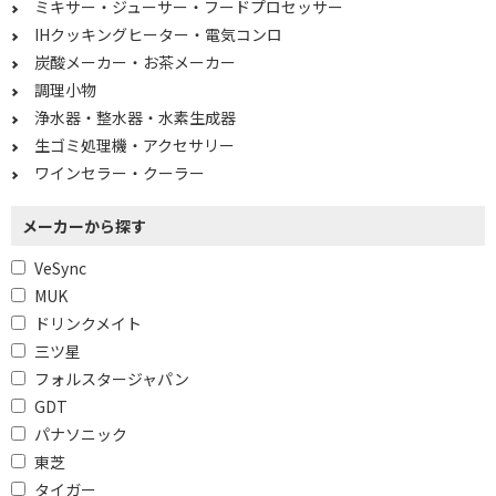
ミキサー・ジューサー・フードプロセッサー
無洗米コースで絞り込む
IHクッキングヒーター・電気コンロ
炭酸メーカー・お茶メーカー
有
無
調理小物
浄水器・整水器・水素生成器
胚芽米コースで絞り込む
生ゴミ処理機・アクセサリー
有
ワインセラー・クーラー
庫内容量で絞り込む
メーカーから探す
15L
16L
VeSync
17L
18L
MUK
ドリンクメイト
20L
23L
三ツ星
26L以上
20L以下
フォルスタージャパン
GDT
21～25L
26～29L
パナソニック
30L以上
東芝
タイガー