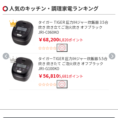
人気のキッチン・調理家電ランキング
～3人用
5人用
6人用
タイガー TIGER 圧力IHジャー炊飯器 3.5合
炊き 炊き立てご泡火炊き オフブラック
収納食器容量(食器点数)で絞り込む
JRI-C060KO
￥68,200
6,820ポイント
～10点
11～20点
☆☆☆☆☆
31～40点
タイガーTIGER 圧力IHジャー炊飯器 5.5合
乾燥機能で絞り込む
炊き 炊きたて ご泡火炊き オフブラック
JRI-G100KO
乾燥機能あり
乾燥機能なし
￥56,810
5,681ポイント
☆☆☆☆☆
給水方式で絞り込む
分岐水洗式
タンク式
設置工事で絞り込む
設置工事必要
設置工事不要