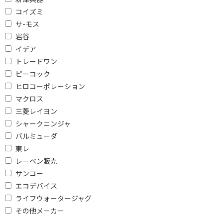
コイズミ
ピッタリ設置で絞り込む
サ-モス
背面
左右背面
岩谷
イデア
左背面
トレードワン
ピーコック
スチーム機能で絞り込む
ヒロコーポレーション
スチーム式
過熱水蒸気
マクロス
三菱レイヨン
スチーム給水方式で絞り込む
シャークニンジャ
タンク式
角皿式
バルミューダ
東レ
カップ式
レーベン販売
サンコー
発酵機能で絞り込む
エコデバイス
発酵機能あり
発酵機能なし
ライフウォータージャグ
その他メーカー
対応人数で絞り込む