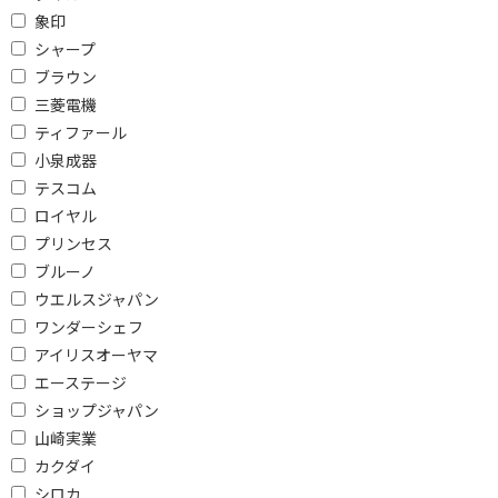
幅(外形)で絞り込む
象印
451mm未満
451～461mm未満
シャープ
ブラウン
451～481mm未満
481～501mm未満
三菱電機
481～501mm以上
501mm以上
ティファール
小泉成器
高さ(外形)で絞り込む
テスコム
ロイヤル
261mm未満
261～281ｍｍ未満
プリンセス
281～301mm未満
301～331mm未満
ブルーノ
ウエルスジャパン
301～331ｍｍ未満
331～351mm未満
ワンダーシェフ
351～400mm未満
351～401mm未満
アイリスオーヤマ
301mm以上
401mm以上
エーステージ
ショップジャパン
奥行(外形・ハンドル除く)で絞り込む
山崎実業
カクダイ
331mm未満
331～351mm未満
シロカ