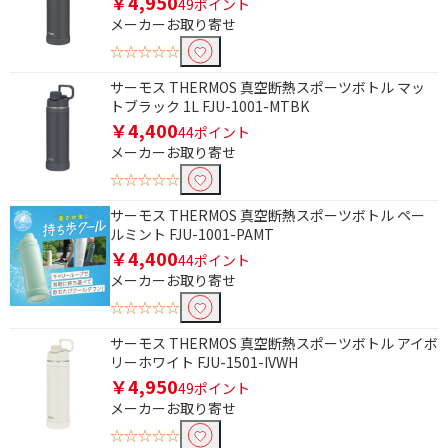
￥4,950
49ポイント
メーカーお取り寄せ
平プレート
焼肉プレート
☆☆☆☆☆
たこ焼きプレート
プレート丸洗い可
サーモス THERMOS 真空断熱スポーツボトル マッ
油カット
煙カット
トブラック 1L FJU-1001-MTBK
￥4,400
44ポイント
鍋プレート
メーカーお取り寄せ
☆☆☆☆☆
タイマーで絞り込む
サーモス THERMOS 真空断熱スポーツボトル ペー
有
無
ルミント FJU-1001-PAMT
￥4,400
44ポイント
ドアタイプで絞り込む
メーカーお取り寄せ
☆☆☆☆☆
タテ開き
ヨコ開き
サーモス THERMOS 真空断熱スポーツボトル アイボ
タイプで絞り込む
リーホワイト FJU-1501-IVWH
￥4,950
49ポイント
全自動
ミル付き
メーカーお取り寄せ
ミルなし
電動
☆☆☆☆☆