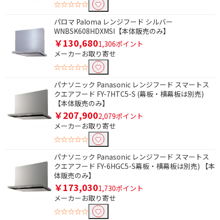
☆☆☆☆☆
除外する
パロマ Paloma レンジフード シルバー
除外する にチェックを入れると、指定したワード
WNBSK608HDXMSI【本体販売のみ】
を除外して検索します。
￥130,680
1,306ポイント
メーカーお取り寄せ
価格で絞り込む
☆☆☆☆☆
円
~
パナソニック Panasonic レンジフード スマートス
クエアフード FY-7HTC5-S (幕板・横幕板は別売)
円
【本体販売のみ】
￥207,900
2,079ポイント
羽サイズで絞り込む
メーカーお取り寄せ
☆☆☆☆☆
20㎝
25㎝
パナソニック Panasonic レンジフード スマートス
30㎝
クエアフード FY-6HGC5-S幕板・横幕板は別売) 【本
体販売のみ】
￥173,030
1,730ポイント
メーカーお取り寄せ
☆☆☆☆☆