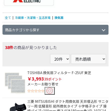
全て
|
冷蔵庫・洗濯機・生活家電
|
換気扇
商品カテゴリから探す
38件
の商品が見つかりました
TOSHIBA 換気扇フィルター F-25UF 東芝
￥3,993
39ポイント
メーカーお取り寄せ
☆☆☆☆☆
三菱 MITSUBISHI ダクト用換気扇 天井埋込形 サニタ
リー用 低騒音形 局所換気タイプ 十字格子タイプ 接
続パイプφ100mm 埋込寸法180mm角 VD-10ZC14