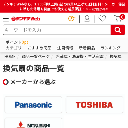
デンキチWebなら、3,300円以上(税込)のお買い上げで送料無料！メーカー保証
に準じた修理を何度でも使える延長保証！
※一部対象外あり
0
ポイント
0pt
カテゴリ
おすすめ商品
注目情報
新着商品
ランキング
HOME
商品一覧ページ
冷蔵庫・洗濯機・生活家電
換気扇
換気扇の商品一覧
メーカーから選ぶ