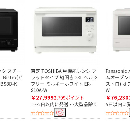
条件で絞り込む
定したワードを除外して検索します。
ニック スチー
東芝 TOSHIBA 単機能レンジ フ
Panason
Bistro(ビ
ラットタイプ 縦開き 23L ヘルツ
ムオーブンレン
BS8D-K
フリー ミルキーホワイト ER-
ストロ) オフ
円
S10A-W
W
￥27,999
￥76,230
2,799ポイント
1～2日以内に発送 ※大型品除く
5日以内に
☆☆☆☆☆
☆☆☆☆☆