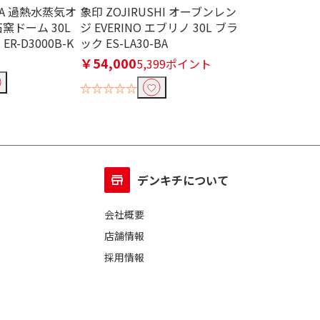
BA 過熱水蒸気オ
象印 ZOJIRUSHI オーブンレン
東芝 TOSHIB
窯ドーム 30L
ジ EVERINO エブリノ 30L ブラ
フラットタイプ 
R-D3000B-K
ック ES-LA30-BA
ルツフリー ミ
ER-S10A-W
￥54,000
5,399ポイント
￥27,999
2,
☆☆☆☆☆
☆☆☆☆☆
デンキチについて
会社概要
店舗情報
採用情報