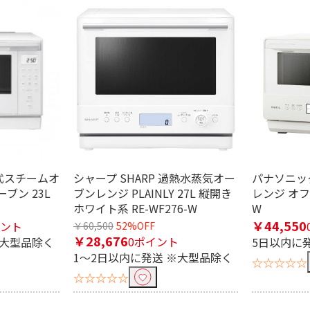
き
17L
18L
下
21～25L
26～29L
3
mm未満
451～481mm未満
481～501mm未満
481～
皿式スチームオ
シャープ SHARP 過熱水蒸気オー
パナソニック 
ブン 23L
ブンレンジ PLAINLY 27L 縦開き
レンジ オフホ
ホワイト系 RE-WF276-W
W
ｍｍ未満
281～301mm未満
301～331mm未満
301～
￥44,550
イント
￥60,500
52%OFF
mm未満
301mm以上
401mm以上
￥28,676
0ポイント
※大型品除く
5日以内に
1～2日以内に発送 ※大型品除く
☆☆☆☆☆
り込む
☆☆☆☆☆
mm未満
351～381mm未満
361～401mm未満
401～