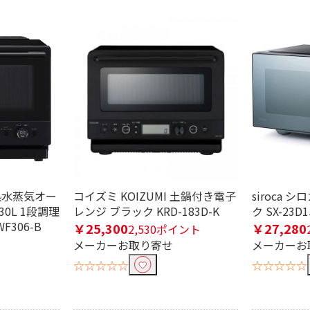
気
カップ式
なし
過熱水蒸気オー
コイズミ KOIZUMI 土鍋付き電子
siroca 
30L 1段調理
レンジ ブラック KRD-183D-K
ク SX-23D1
F306-B
￥25,300
￥27,280
2,530ポイント
メーカーお取り寄せ
メーカーお
☆☆☆☆☆
☆☆☆☆☆