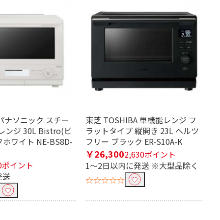
ic パナソニック スチー
東芝 TOSHIBA 単機能レンジ フ
ジ 30L Bistro(ビ
ラットタイプ 縦開き 23L ヘルツ
ホワイト NE-BS8D-
フリー ブラック ER-S10A-K
￥26,300
2,630ポイント
0ポイント
1～2日以内に発送 ※大型品除く
発送
☆☆☆☆☆