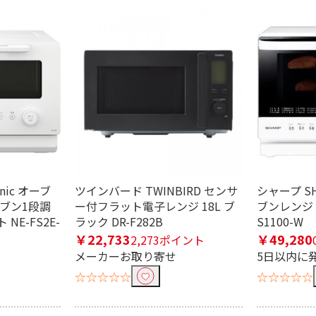
ブル
0W未満
1000W以上
nic オーブ
ツインバード TWINBIRD センサ
シャープ S
ーブン1段調
ー付フラット電子レンジ 18L ブ
ブンレンジ 2
NE-FS2E-
ラック DR-F282B
S1100-W
ンサー
￥22,733
￥49,280
2,273ポイント
メーカーお取り寄せ
5日以内に
☆☆☆☆☆
☆☆☆☆☆
面
左背面