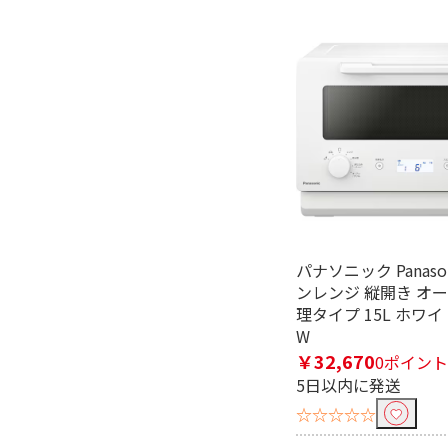
庫内形状で絞り込む
フラット
ターンテー
周波数（㎐）で絞り込む
50/60Hz
レンジ最高出力で絞り込む
600W未満
800～100
パナソニック Panaso
センサーで絞り込む
ンレンジ 縦開き オ
理タイプ 15L ホワイト 
赤外線センサー
蒸気・温度セ
W
￥32,670
0ポイント
ピッタリ設置で絞り込む
5日以内に発送
背面
左右背
☆☆☆☆☆