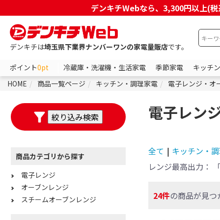
デンキチWebなら、3,300円以
デンキチは
埼玉県下業界ナンバーワンの家電量販店
です。
ポイント
0pt
冷蔵庫・洗濯機・生活家電
季節家電
キッチ
HOME
商品一覧ページ
キッチン・調理家電
電子レンジ・オ
電子レン
全て
|
キッチン・調
商品カテゴリから探す
レンジ最高出力：
「
電子レンジ
オーブンレンジ
24件
の商品が見つ
スチームオーブンレンジ