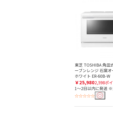
タテ開き
ヨコ開
庫内容量で絞り込む
15L
16L
26L以上
20L以
幅(外形)で絞り込む
451mm未満
451～461
東芝 TOSHIBA 角
高さ(外形)で絞り込む
ーブンレンジ 石窯オー
ホワイト ER-60B-W
261mm未満
261～281
￥25,980
2,598ポ
351～400mm未満
351～401
1～2日以内に発送 
☆☆☆☆☆
奥行(外形・ハンドル除く)で絞
331mm未満
331～351