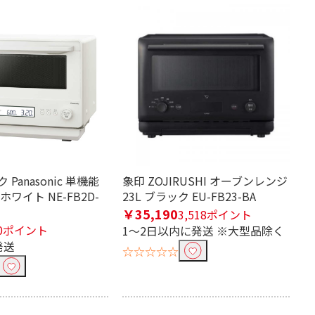
20L
23L
0L以上
501mm以上
501mm以上
Panasonic 単機能
象印 ZOJIRUSHI オーブンレンジ
ワイト NE-FB2D-
23L ブラック EU-FB23-BA
331ｍｍ未満
331～351mm未満
￥35,190
3,518ポイント
0ポイント
1～2日以内に発送 ※大型品除く
発送
☆☆☆☆☆
451mm未満