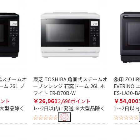
皿式スチームオ
東芝 TOSHIBA 角皿式スチームオ
象印 ZOJI
ム 26L ブ
ーブンレンジ 石窯ドーム 26L ホ
EVERINO
ワイト ER-D70B-W
ES-LA30-B
￥26,961
￥54,000
イント
2,696ポイント
※大型品除く
1～2日以内に発送 ※大型品除く
1～2日以
☆☆☆☆☆
☆☆☆☆☆