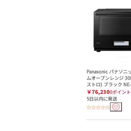
フリーワードで絞り込む
除外する
除外する にチェックを入れると、指
Panasonic パナソ
価格で絞り込む
ムオーブンレンジ 30L 
ストロ) ブラック NE-
円
~
￥76,230
0ポイント
便利&快適機能で絞り込む
5日以内に発送
☆☆☆☆☆
2段調理
ドアタイプで絞り込む