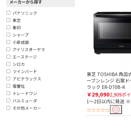
メーカーから探す
パナソニック
東芝
象印
シャープ
小泉成器
アイリスオーヤマ
エーステージ
シロカ
ツインバード
東芝 TOSHIBA 角
アビテラックス
ーブンレンジ 石窯ドー
電響社
ラック ER-D70B-K
トレードワン
￥29,090
2,909ポ
バルミューダ
1～2日以内に発送 
その他メーカー
☆☆☆☆☆