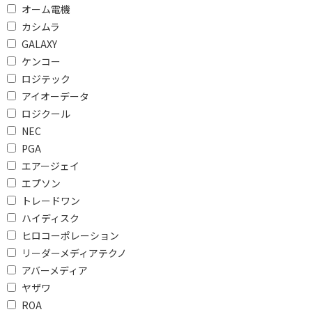
オーム電機
シムカード非対応
カシムラ
GALAXY
ネットワークで絞り込む
ケンコー
Wi-Fiモデル
ロジテック
アイオーデータ
通信方式(タブレット)で絞り込む
ロジクール
NEC
Wi-Fiモデル
PGA
エアージェイ
ストレージで絞り込む
エプソン
128GB～
64GB～
トレードワン
ハイディスク
32GB～
16GB～
ヒロコーポレーション
64GB
128GB
リーダーメディアテクノ
アバーメディア
無線LAN(タブレット)で絞り込む
ヤザワ
ac/n/a/g/b
ROA