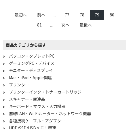
12型～
13型～
15.6型
最初へ
前へ
...
77
78
79
80
81
...
次へ
最後へ
4K・有機EL対応で絞り込む
非対応
商品カテゴリから探す
OSで絞り込む
パソコン・タブレットPC
Windows11 Home
Android 11～
ゲーミングPC・デバイス
モニター・ディスプレイ
CPUで絞り込む
Mac・iPad・Apple関連
プリンター
intel Core Ultra 5
intel Core i3
プリンターインク・トナーカートリッジ
intel Core i5
intel Core i7
スキャナー・関連品
キーボード・マウス・入力機器
AMD Ryzen 5
AMD Ryzen 7
無線LAN・Wi-Fiルーター・ネットワーク機器
Snapdragon X Plus
MediaTek
各種接続ケーブル・アダプター
Snapdragon
その他CPU
HDD/SSD/USBメモリ関連