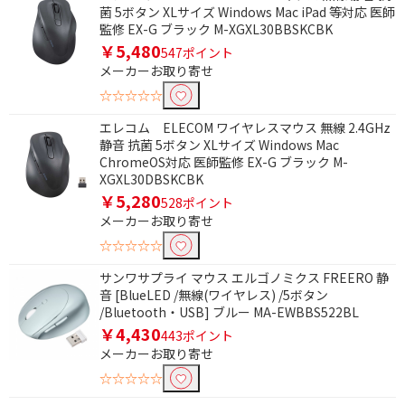
容量で絞り込む
菌 5ボタン XLサイズ Windows Mac iPad 等対応 医師
監修 EX-G ブラック M-XGXL30BBSKCBK
16GB
32GB
￥5,480
547ポイント
メーカーお取り寄せ
64GB
128GB
☆☆☆☆☆
250GB
256GB
エレコム ELECOM ワイヤレスマウス 無線 2.4GHz
1TB
6TB～7TB未満
静音 抗菌 5ボタン XLサイズ Windows Mac
ChromeOS対応 医師監修 EX-G ブラック M-
4TB～5TB未満
2TB～3TB未満
XGXL30DBSKCBK
￥5,280
1TB～2TB未満
501GB～600GB
528ポイント
メーカーお取り寄せ
301GB～500GB
2TB
☆☆☆☆☆
口数で絞り込む
サンワサプライ マウス エルゴノミクス FREERO 静
音 [BlueLED /無線(ワイヤレス) /5ボタン
1個口
2個口
/Bluetooth・USB] ブルー MA-EWBBS522BL
￥4,430
443ポイント
3個口
4個口
メーカーお取り寄せ
6個口
☆☆☆☆☆