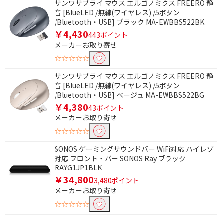
サンワサプライ マウス エルゴノミクス FREERO 静
種類で絞り込む
音 [BlueLED /無線(ワイヤレス) /5ボタン
/Bluetooth・USB] ブラック MA-EWBBS522BK
iPad
iPad Air
￥4,430
443ポイント
LANケーブル
LAN延長・変換コネク
メーカーお取り寄せ
タ
☆☆☆☆☆
USBケーブル
延長ケーブル
サンワサプライ マウス エルゴノミクス FREERO 静
音 [BlueLED /無線(ワイヤレス) /5ボタン
TypeC変換ケーブル・
/Bluetooth・USB] ベージュ MA-EWBBS522BG
プラグ
￥4,380
43ポイント
メーカーお取り寄せ
モニタサイズで絞り込む
☆☆☆☆☆
10型未満
10型～11型未満
SONOS ゲーミングサウンドバー WiFi対応 ハイレゾ
13型～14型未満
14型～15型未満
対応 フロント・バー SONOS Ray ブラック
RAYG1JP1BLK
16型以上
7型～
￥34,800
3,480ポイント
メーカーお取り寄せ
8型～
9型～
☆☆☆☆☆
10型～
11型～