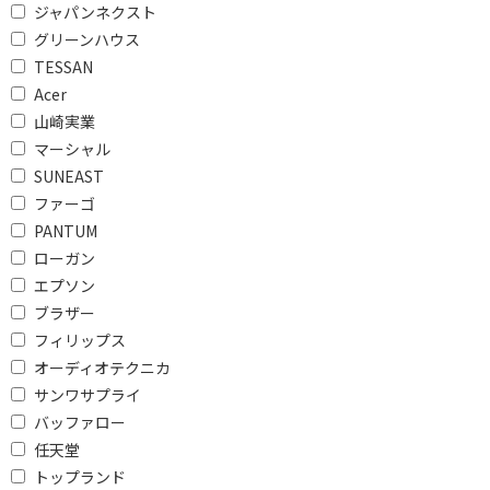
ジャパンネクスト
タッチパネルで絞り込む
グリーンハウス
TESSAN
タッチパネル対応
タッチパネル非対応
Acer
対応
有
山崎実業
マーシャル
無線LANで絞り込む
SUNEAST
ファーゴ
Wi-Fi
Wi-Fi
7(be)ax/ac/n/a/g/b
6E(ax)/ac/n/a/g/b
PANTUM
ローガン
Wi-Fi 6(ax)/ac/n/a/g/b
IEEE802.11ac/a/b/g/n
エプソン
ブラザー
バッテリ駆動時間で絞り込む
フィリップス
15時間以上
10時間以上～15時間未
オーディオテクニカ
満
サンワサプライ
4時間以上～5時間未満
3時間以上～4時間未満
バッファロー
任天堂
対応SIMサイズで絞り込む
トップランド