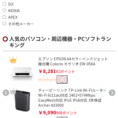
DJI
iPadで絞り込む
KIOXIA
APEX
iPad(A16)
iPad Air 11 (M3)
その他メーカー
種別で絞り込む
人気のパソコン・周辺機器・PCソフトラン
マウス
キーボード
キング
キーボード・マウスセ
ット
エプソン EPSON A4カラーインクジェット
複合機 Colorio カラリオ EW-056A
Officeソフトで絞り込む
￥8,281
82ポイント
☆☆☆☆☆
Office
HomeandBusiness
ティーピーリンク TP-Link Wi-Fiルーター
Wi-Fi 6(11ax)対応 2402+574Mbps
モニター種類(液晶ディスプレイ)で絞り込む
EasyMesh対応 IPoE IPv6対応 3年保証
Archer AX3000
ゲーミング
モバイル
￥9,090
908ポイント