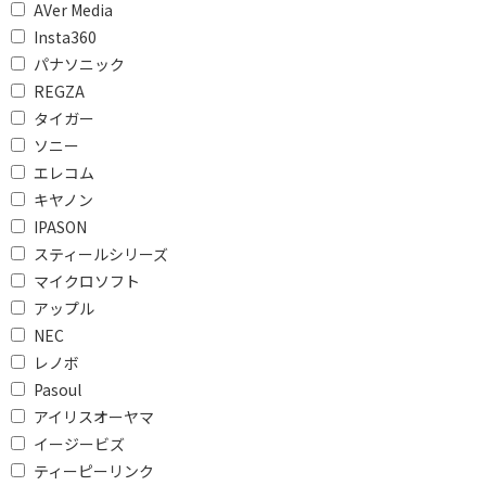
AVer Media
CPU内蔵グラフィック
Insta360
ス
パナソニック
REGZA
本体重量で絞り込む
タイガー
500g未満
500g以上～800g未満
ソニー
エレコム
800g以上～1kg未満
1kg以上～1.3kg未満
キヤノン
1.5kg以上～1.8kg未満
2kg以上～2.5kg未満
IPASON
スティールシリーズ
オフィスソフトで絞り込む
マイクロソフト
アップル
Office Home and
Microsoft 365
NEC
Business
Personal
レノボ
Microsoft 365 Basic
無し
Pasoul
アイリスオーヤマ
光学ドライブで絞り込む
イージービズ
ドライブ無し
DVDドライブ
ティーピーリンク