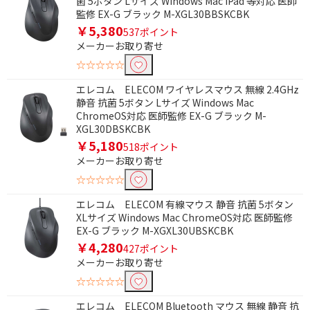
菌 5ボタン Lサイズ Windows Mac iPad 等対応 医師
監修 EX-G ブラック M-XGL30BBSKCBK
タイプで絞り込む
￥5,380
537ポイント
メーカーお取り寄せ
BlueLED
IR LED
☆☆☆☆☆
光学式
クロスLANケーブル
エレコム ELECOM ワイヤレスマウス 無線 2.4GHz
USB Type-C
USB Type-A
静音 抗菌 5ボタン Lサイズ Windows Mac
ChromeOS対応 医師監修 EX-G ブラック M-
スタンダードタイプ
フラットタイプ
XGL30DBSKCBK
￥5,180
518ポイント
巻き取りタイプ
メーカーお取り寄せ
☆☆☆☆☆
形状で絞り込む
エレコム ELECOM 有線マウス 静音 抗菌 5ボタン
標準
薄型
XLサイズ Windows Mac ChromeOS対応 医師監修
EX-G ブラック M-XGXL30UBSKCBK
エルゴノミクス
トラックボール
￥4,280
427ポイント
スライド式
ノック式
メーカーお取り寄せ
☆☆☆☆☆
キャップ式
エレコム ELECOM Bluetooth マウス 無線 静音 抗