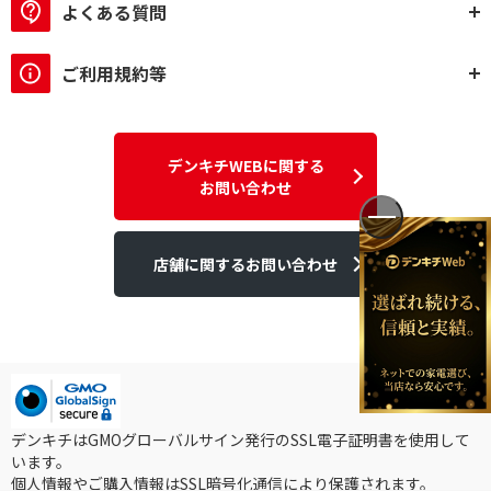
よくある質問
ノングレア（非光沢）
ブルーライトカット機能で絞り込む
ご利用規約等
有
タッチパネル機能で絞り込む
デンキチWEBに関する
お問い合わせ
非対応
フリッカー対策機能で絞り込む
店舗に関するお問い合わせ
有
無
接続形式で絞り込む
有線
無線(ワイヤレス)
デンキチはGMOグローバルサイン発行のSSL電子証明書を使用して
ボタン数で絞り込む
います。
個人情報やご購入情報はSSL暗号化通信により保護されます。
3ボタン
4ボタン