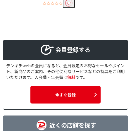
モニターサイズで絞り込む
☆☆☆☆☆
27インチ～28インチ未
23インチ～24インチ未
満
満
10.1V型
解像度で絞り込む
会員登録する
4K(3840×2160）
フルHD(1920×1080)
WQHD(2560×1440）
WUXGA(1920×1200）
デンキチwebの会員になると、会員限定のお得なセールやポイン
ト、新商品のご案内、その他便利なサービスなどの特典をご利用
いただけます。入会費・年会費は
無料
です。
リフレッシュレートで絞り込む
170Hz～240Hz未満
240Hz以上
今すぐ登録
モニタータイプで絞り込む
ワイド
近くの店舗を探す
壁掛けで絞り込む