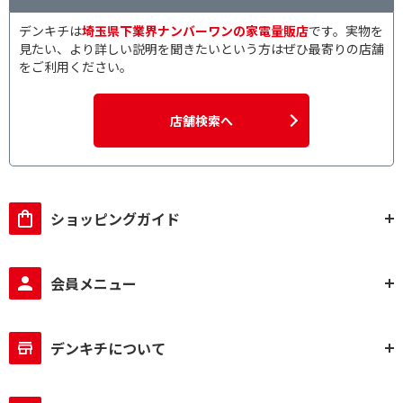
壁掛け対応
壁掛け非対応
デンキチは
埼玉県下業界ナンバーワンの家電量販店
です。実物を
見たい、より詳しい説明を聞きたいという方はぜひ最寄りの店舗
をご利用ください。
USB-C接続で絞り込む
USB-C接続対応
店舗検索へ
HDMI接続で絞り込む
HDMI対応
ショッピングガイド
Display Port端子接続で絞り込む
DisplayPort端子対応
会員メニュー
パネル種類で絞り込む
IPSパネル
Fast IPSパネル
デンキチについて
表面処理で絞り込む