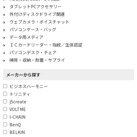
タブレットPCアクセサリー
メモリで絞り込む
外付けディスクドライブ関連
ウェブカメラ・ボイスチャット
メモリ：4GB
メモリ：12GB
パソコンケース・バッグ
メモリ：16GB
データ用メディア
ＩＣカードリーダー・指紋／生体認証
搭載ストレージタイプで絞り込む
パソコンデスク・チェア
掃除・収納・耐震・サプライ
SSD
eMMC
UFS
メーカーから探す
ビジネスハーモニー
ストレージ容量で絞り込む
トリニティ
64GB未満
120GB～240GB未満
j5create
240GB～500GB未満
500GB～1TB未満
VOLTME
I-CHAIN
240GB～
500GB～
BenQ
BELKIN
グラフィックで絞り込む