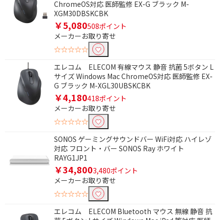
ChromeOS対応 医師監修 EX-G ブラック M-
XGM30DBSKCBK
￥5,080
508ポイント
条件で絞り込む
メーカーお取り寄せ
☆☆☆☆☆
フリーワードで絞り込む
エレコム ELECOM 有線マウス 静音 抗菌 5ボタン L
サイズ Windows Mac ChromeOS対応 医師監修 EX-
G ブラック M-XGL30UBSKCBK
除外する
￥4,180
418ポイント
除外する にチェックを入れると、指定したワード
メーカーお取り寄せ
を除外して検索します。
☆☆☆☆☆
価格で絞り込む
SONOS ゲーミングサウンドバー WiFi対応 ハイレゾ
対応 フロント・バー SONOS Ray ホワイト
円
~
RAYG1JP1
￥34,800
3,480ポイント
円
メーカーお取り寄せ
☆☆☆☆☆
電源で絞り込む
エレコム ELECOM Bluetooth マウス 無線 静音 抗
バスパワー
バス＆セルフパワー