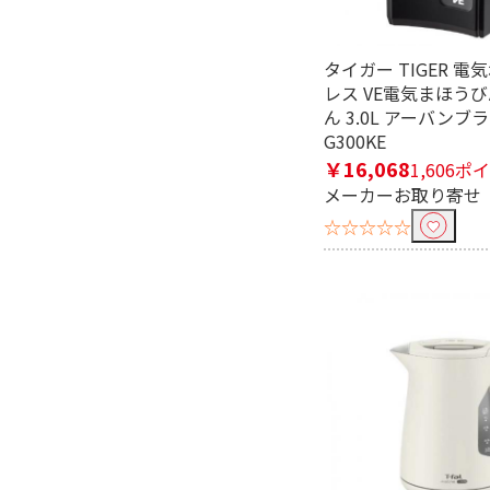
タイガー TIGER 電
沸騰までの時間（満水時）で絞
レス VE電気まほうび
約21～25分
約26～3
ん 3.0L アーバンブラ
G300KE
コードレス給湯で絞り込む
￥16,068
1,606ポ
メーカーお取り寄せ
コードレス給湯対応
コードレス給
☆☆☆☆☆
再沸騰機能で絞り込む
再沸騰機能有
再沸騰機
空炊き防止機能で絞り込む
空炊き防止機能有
カルキ飛ばし機能で絞り込む
カルキ飛ばし機能有
カルキ飛ばし