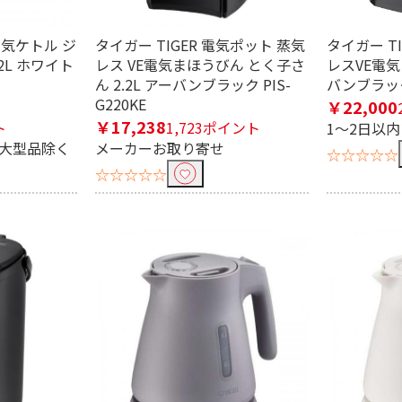
 電気ケトル ジ
タイガー TIGER 電気ポット 蒸気
タイガー T
2L ホワイト
レス VE電気まほうびん とく子さ
レスVE電気
ん 2.2L アーバンブラック PIS-
バンブラック 
G220KE
￥22,000
￥17,238
ト
1,723ポイント
1～2日以
む
※大型品除く
メーカーお取り寄せ
☆☆☆☆☆
☆☆☆☆☆
能つき
蒸気レス/蒸気セーブ