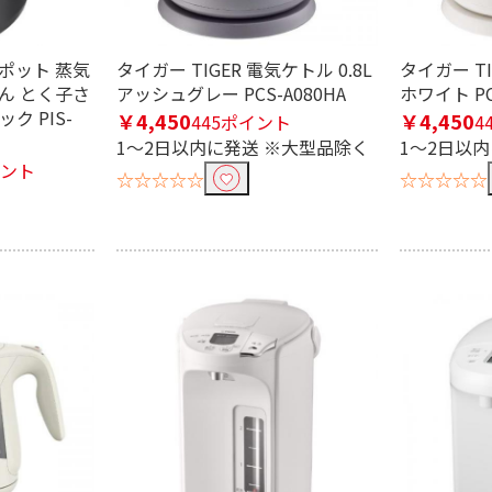
機能なし
気ポット 蒸気
タイガー TIGER 電気ケトル 0.8L
タイガー TI
り込む
ん とく子さ
アッシュグレー PCS-A080HA
ホワイト PC
0分
約31～35分
約36～40分
ック PIS-
￥4,450
￥4,450
445ポイント
4
1～2日以内に発送 ※大型品除く
1～2日以
イント
☆☆☆☆☆
☆☆☆☆☆
湯非対応
能無
機能無