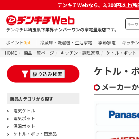
デンキチWebなら、3,300円以
デンキチは
埼玉県下業界ナンバーワンの家電量販店
です。
ポイント
0pt
冷蔵庫・洗濯機・生活家電
季節家電
キッチ
HOME
商品一覧ページ
キッチン・調理家電
ケトル・ポット
ケトル・
メーカーか
商品カテゴリから探す
電気ケトル
電気ポット
保温ポット
ケトル・ポット関連品