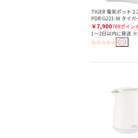
TIGER 電気ポット 2
PDR-G221-W タイガ
￥7,900
789ポイン
1～2日以内に発送 
☆☆☆☆☆
フリーワードで絞り込む
除外する
除外する にチェックを入れると、指
価格で絞り込む
円
~
容量で絞り込む
1.0L以上
0.8～0.8