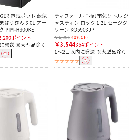
IGER 電気ポット 蒸気
ティファール T-fal 電気ケトル ジ
まほうびん 3.0L アー
ャスティン ロック 1.2L セージグ
PIM-H300KE
リーン KO5903JP
2,200ポイント
￥6,001
40%OFF
￥3,544
354ポイント
内に発送 ※大型品除く
1～2日以内に発送 ※大型品除く
☆☆☆☆☆