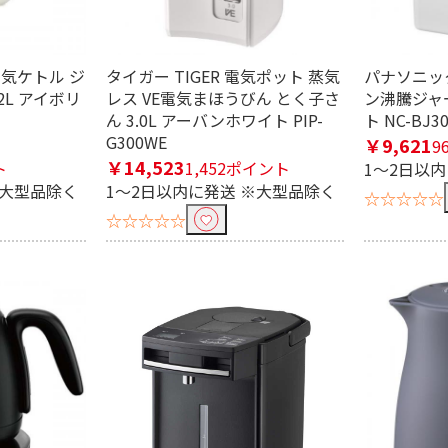
 電気ケトル ジ
タイガー TIGER 電気ポット 蒸気
パナソニック 
示無
2L アイボリ
レス VE電気まほうびん とく子さ
ン沸騰ジャー
ん 3.0L アーバンホワイト PIP-
ト NC-BJ3
G300WE
￥9,621
9
￥14,523
ト
1,452ポイント
1～2日以
無
※大型品除く
1～2日以内に発送 ※大型品除く
☆☆☆☆☆
☆☆☆☆☆