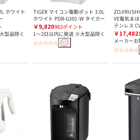
.2L ホワイト
TIGER マイコン電動ポット 3.0L
ZOJIRUS
ー
ホワイト PDR-G301-W タイガー
VE電気まほう
テンレス CV-
￥9,820
ト
982ポイント
￥17,482
※大型品除く
1～2日以内に発送 ※大型品除く
条件で絞り込む
メーカーお
☆☆☆☆☆
☆☆☆☆☆
定したワードを除外して検索します。
円
9L
0.6～0.69L
1.0～1.9L
2.