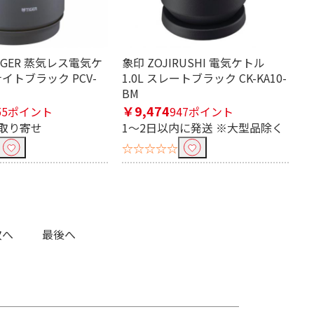
IGER 蒸気レス電気ケ
象印 ZOJIRUSHI 電気ケトル
 ナイトブラック PCV-
1.0L スレートブラック CK-KA10-
BM
￥9,474
55ポイント
947ポイント
取り寄せ
1～2日以内に発送 ※大型品除く
☆☆☆☆☆
次へ
最後へ