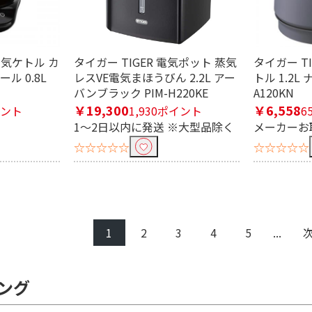
 電気ケトル カ
タイガー TIGER 電気ポット 蒸気
タイガー T
ル 0.8L
レスVE電気まほうびん 2.2L アー
トル 1.2L
バンブラック PIM-H220KE
A120KN
￥19,300
￥6,558
イント
1,930ポイント
6
1～2日以内に発送 ※大型品除く
メーカーお
☆☆☆☆☆
☆☆☆☆☆
1
2
3
4
5
...
ング