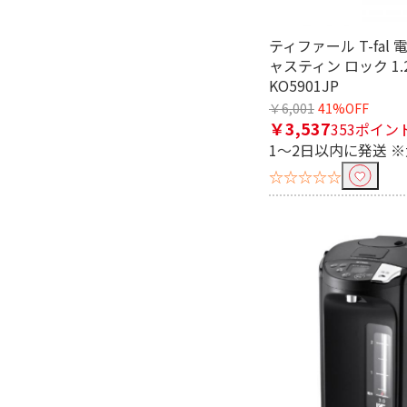
4.0L以上
ティファール T-fal
保温機能で絞り込む
ャスティン ロック 1.
KO5901JP
有
無
￥6,001
41%OFF
￥3,537
353ポイン
蒸気セーブ/カット機能で絞り込
1～2日以内に発送 
有
無
☆☆☆☆☆
転倒防止機能で絞り込む
有
給湯タイプで絞り込む
電動＆エアー式
電動式
蒸気レス/セーブ機能で絞り込む
蒸気レス機能つき
蒸気セーブ機