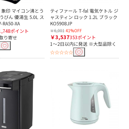
HI 象印 マイコン沸とう
ティファール T-fal 電気ケトル ジ
びん 優湯生 5.0L ス
ャスティン ロック 1.2L ブラック
RA50-XA
KO5908JP
1,748ポイント
￥6,001
41%OFF
￥3,537
353ポイント
取り寄せ
1～2日以内に発送 ※大型品除く
☆☆☆☆☆
0～2.9L
3.0～3.9L