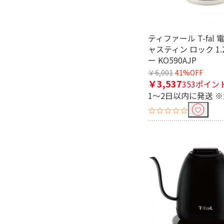
給湯量表示で絞り込む
ティファール T-fal
給湯量表示有
給湯量表
ャスティン ロック 1.
ー KO590AJP
少量給湯で絞り込む
￥6,001
41%OFF
￥3,537
353ポイン
少量給湯有
少量給湯
1～2日以内に発送 
☆☆☆☆☆
自動給湯ロック機能で絞り込む
自動給湯ロック機能有
目盛付き窓で絞り込む
目盛付き窓有
クエン酸洗浄対応で絞り込む
クエン酸洗浄対応