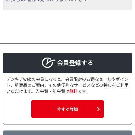
フリーワードで絞り込む
除外する
除外する にチェックを入れると、指定したワード
を除外して検索します。
価格で絞り込む
会員登録する
円
~
円
デンキチwebの会員になると、会員限定のお得なセールやポイン
ト、新商品のご案内、その他便利なサービスなどの特典をご利用
いただけます。入会費・年会費は
無料
です。
今すぐ登録