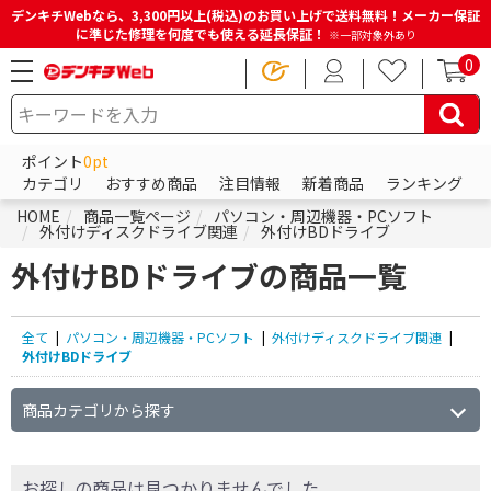
デンキチWebなら、3,300円以上(税込)のお買い上げで送料無料！メーカー保証
に準じた修理を何度でも使える延長保証！
※一部対象外あり
0
ポイント
0pt
カテゴリ
おすすめ商品
注目情報
新着商品
ランキング
HOME
商品一覧ページ
パソコン・周辺機器・PCソフト
外付けディスクドライブ関連
外付けBDドライブ
外付けBDドライブの商品一覧
全て
|
パソコン・周辺機器・PCソフト
|
外付けディスクドライブ関連
|
外付けBDドライブ
商品カテゴリから探す
条件で絞り込む
お探しの商品は見つかりませんでした