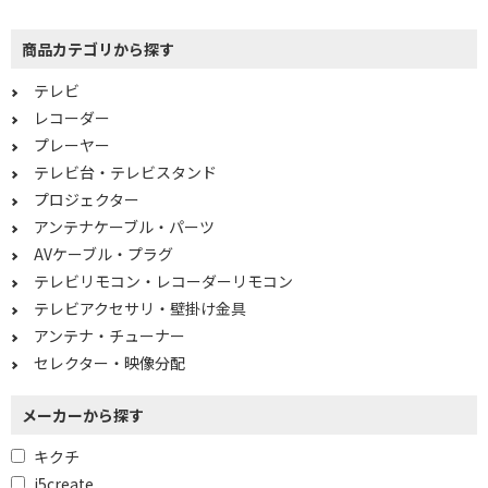
コネクタ形状で絞り込む
商品カテゴリから探す
HDMI⇔VGA
テレビ
Wi-Fi機能で絞り込む
レコーダー
プレーヤー
非対応
テレビ台・テレビスタンド
プロジェクター
Bluetooth対応で絞り込む
アンテナケーブル・パーツ
Bluetooth非対応
AVケーブル・プラグ
テレビリモコン・レコーダーリモコン
Wi-Fiで絞り込む
テレビアクセサリ・壁掛け金具
アンテナ・チューナー
Wi-Fi非対応
セレクター・映像分配
画素で絞り込む
メーカーから探す
4K対応
フルハイビジョン
キクチ
ハイビジョン
j5create