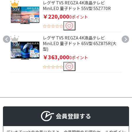
レグザ TVS REGZA 4K液晶テレビ
MiniLED 量子ドット 55V型 55Z770R
無線・有線
￥220,000
0ポイント
3Dで絞り込む
☆☆☆☆☆
3D対応
3D非対応
レグザ TVS REGZA 4K液晶テレビ
MiniLED 量子ドット 65V型 65Z875R(大
ドルビー音源で絞り込む
型)
￥363,000
0ポイント
ドルビー音源対応
ドルビー音源非対応
☆☆☆☆☆
Ultra HD ブルーレイで絞り込む
Ultra HD ブルーレイ対
Ultra HD ブルーレイ非
応
対応
リアル解像度で絞り込む
会員登録する
4K(3840×2160)
ルーメンで絞り込む