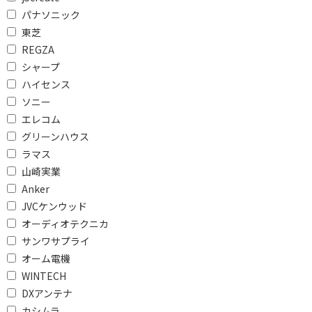
パナソニック
4K/8Kチューナーで絞り込む
東芝
REGZA
BS・CS 4Kチューナー
内蔵
シャープ
ハイセンス
録画機能で絞り込む
ソニー
エレコム
HDD(外付)対応
グリーンハウス
ラマス
内蔵チューナーで絞り込む
山崎実業
フルセグ
Anker
JVCケンウッド
HDD容量で絞り込む
オーディオテクニカ
サンワサプライ
6TB
4TB
オーム電機
3TB
2TB
WINTECH
DXアンテナ
1TB
カシムラ