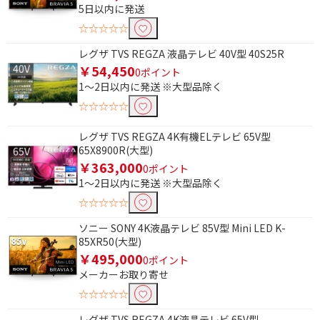
5日以内に発送
テレビプラグ
接栓リング
☆☆☆☆☆
壁掛け金具
レグザ TVS REGZA 液晶テレビ 40V型 40S25R
￥54,450
0ポイント
モニターサイズで絞り込む
1～2日以内に発送 ※大型品除く
☆☆☆☆☆
15.6V型
レグザ TVS REGZA 4K有機ELテレビ 65V型
防水機能で絞り込む
65X8900R(大型)
￥363,000
0ポイント
防水機能なし
防滴
1～2日以内に発送 ※大型品除く
☆☆☆☆☆
サイズで絞り込む
ソニー SONY 4K液晶テレビ 85V型 Mini LED K-
70V型以上 （12畳～）
56～69V型（8畳～12
85XR50(大型)
畳）
￥495,000
0ポイント
49～55V型（6～8畳）
40～48V型（4.5～6畳）
メーカーお取り寄せ
☆☆☆☆☆
30～39V型（～4.5畳）
20～29V型
レグザ TVS REGZA 4K液晶テレビ 65V型