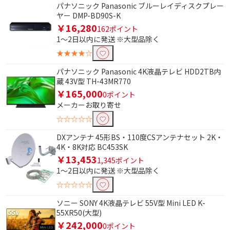
電源方式で絞り込む
パナソニック Panasonic ブルーレイディスクプレー
ヤー DMP-BD90S-K
AC電源
AC電源/乾電池
￥16,280
162ポイント
1～2日以内に発送 ※大型品除く
タイプで絞り込む
★★★★☆
スタンダードタイプ
スリムタイプ
パナソニック Panasonic 4K液晶テレビ HDD2TB内
蔵 43V型 TH-43MR770
￥165,000
形状で絞り込む
0ポイント
メーカーお取り寄せ
L型プラグ-ストレート
HDMI⇔HDMI
☆☆☆☆☆
プラグ
DXアンテナ 45形BS・110度CSアンテナセット 2K・
HDMI⇔Type-C
4K・8K対応 BC453SK
￥13,453
1,345ポイント
容量で絞り込む
1～2日以内に発送 ※大型品除く
6TB～7TB未満
4TB～5TB未満
☆☆☆☆☆
ソニー SONY 4K液晶テレビ 55V型 Mini LED K-
種類で絞り込む
55XR50(大型)
￥242,000
0ポイント
中継プラグ
L型プラグ