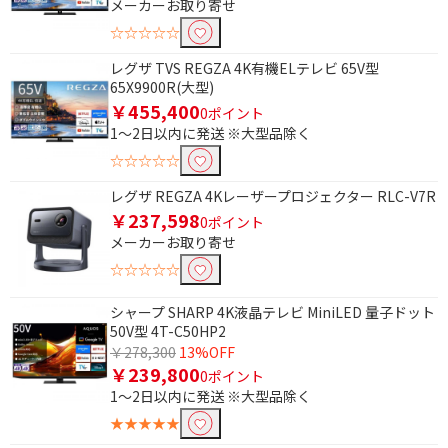
メーカーお取り寄せ
☆☆☆☆☆
レグザ TVS REGZA 4K有機ELテレビ 65V型
65X9900R(大型)
￥455,400
条件で絞り込む
0ポイント
1～2日以内に発送 ※大型品除く
☆☆☆☆☆
フリーワードで絞り込む
レグザ REGZA 4Kレーザープロジェクター RLC-V7R
￥237,598
0ポイント
メーカーお取り寄せ
除外する
除外する にチェックを入れると、指定したワード
☆☆☆☆☆
を除外して検索します。
シャープ SHARP 4K液晶テレビ MiniLED 量子ドット
価格で絞り込む
50V型 4T-C50HP2
￥278,300
13%OFF
円
~
￥239,800
0ポイント
1～2日以内に発送 ※大型品除く
円
★★★★★