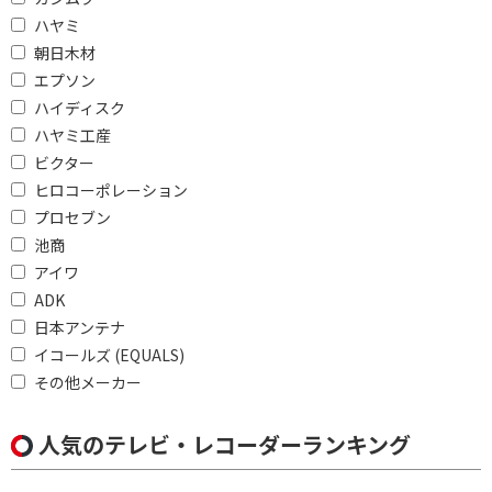
同時録画で絞り込む
ハヤミ
朝日木材
全自動録画対応
3番組同時録画
エプソン
2番組同時録画
ハイディスク
ハヤミ工産
外付 USB HDD録画で絞り込む
ビクター
ヒロコーポレーション
外付 USB HDD録画対応
外付 USB HDD録画対応
プロセブン
(SeeQVault)
池商
アイワ
スマートフォン対応で絞り込む
ADK
視聴・録画予約
非対応
日本アンテナ
イコールズ (EQUALS)
Ultra HDブルーレイで絞り込む
その他メーカー
Ultra HDブルーレイ対
Ultra HDブルーレイ非
応
対応
人気のテレビ・レコーダーランキング
LANで絞り込む