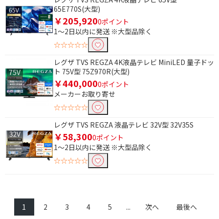
19V型以下
据え置き型
65E770S(大型)
￥205,920
0ポイント
インターフェイスで絞り込む
1～2日以内に発送 ※大型品除く
USB-A(3.0対応)
☆☆☆☆☆
レグザ TVS REGZA 4K液晶テレビ MiniLED 量子ドッ
長さで絞り込む
ト 75V型 75Z970R(大型)
￥440,000
0ポイント
1.0m～1.5m未満
1m～2m未満
メーカーお取り寄せ
2m～3m未満
3m～5m未満
☆☆☆☆☆
5m～7m未満
7m～10m未満
レグザ TVS REGZA 液晶テレビ 32V型 32V35S
￥58,300
10m～15m未満
20m～40m未満
0ポイント
1～2日以内に発送 ※大型品除く
0.3m未満
1.5m～2m未満
☆☆☆☆☆
1m
1.5m
2m
3m
5m
1
2
3
4
5
...
次へ
最後へ