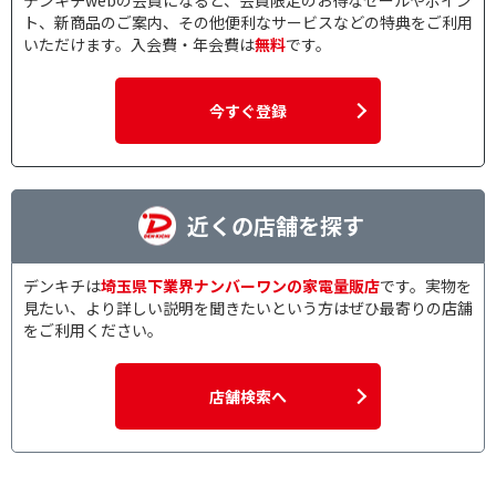
デンキチwebの会員になると、会員限定のお得なセールやポイン
ト、新商品のご案内、その他便利なサービスなどの特典をご利用
3000lm～4000lm未満
いただけます。入会費・年会費は
無料
です。
スピーカーで絞り込む
今すぐ登録
スピーカーあり
対応テレビサイズで絞り込む
近くの店舗を探す
～50インチ
61インチ以上
4K・8K対応で絞り込む
デンキチは
埼玉県下業界ナンバーワンの家電量販店
です。実物を
見たい、より詳しい説明を聞きたいという方はぜひ最寄りの店舗
4K・8K対応
をご利用ください。
4K/8K対応で絞り込む
店舗検索へ
4K対応
3D対応で絞り込む