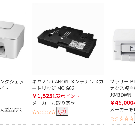
i
1440dpi
2400dpi
4
4インクジェッ
キヤノン CANON メンテナンスカ
ブラザー B
ワイト
ートリッジ MC-G02
ァクス複合機
J943DWN
￥1,525
152ポイント
￥45,000
メーカーお取り寄せ
※大型品除く
メーカーお
☆☆☆☆☆
☆☆☆☆☆