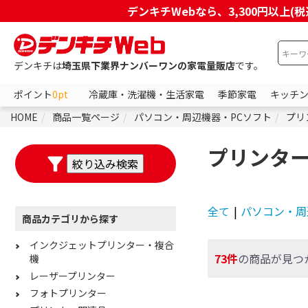
デンキチWebなら、3,300円以
デンキチは
埼玉県下業界ナンバーワンの家電量販店
です。
ポイント
0pt
冷蔵庫・洗濯機・生活家電
季節家電
キッチ
HOME
商品一覧ページ
パソコン・周辺機器・PCソフト
プリ
プリンタ
全て
|
パソコン・周
商品カテゴリから探す
インクジェットプリンター・複合
73件
の商品が見つ
機
レーザープリンター
フォトプリンター