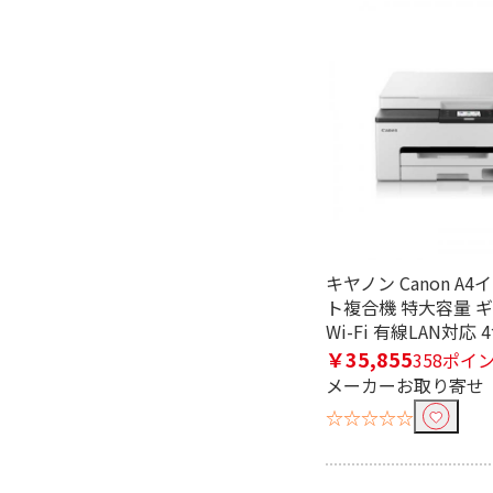
はがき～A4
A4サイ
自動両面プリントで絞り込む
対応
非対応
給紙方式で絞り込む
前面／背面
前面
キヤノン Canon A
無線・有線LANで絞り込む
ト複合機 特大容量 
Wi-Fi 有線LAN対応 
無線
無線＆有
￥35,855
358ポイ
メーカーお取り寄せ
スマホ接続で絞り込む
☆☆☆☆☆
対応
非対応
ディスクレーベルプリントで絞