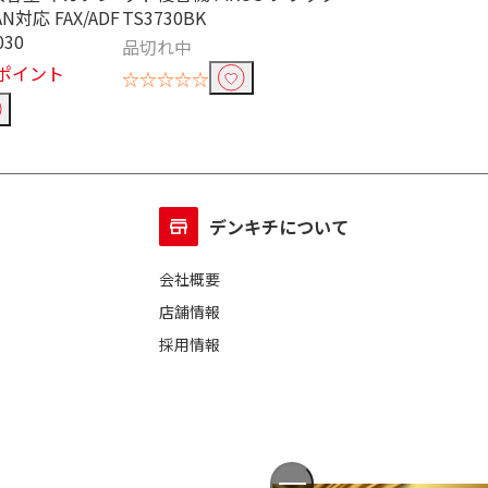
AN対応 FAX/ADF
TS3730BK
iNSPiC イン
30
PV223BL
品切れ中
￥16,830
3ポイント
16
☆☆☆☆☆
☆☆☆☆☆
デンキチについて
会社概要
店舗情報
採用情報