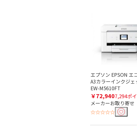
フリーワードで絞り込む
除外する
除外する にチェックを入れると、指
価格で絞り込む
エプソン EPSON 
A3カラーインクジェ
円
~
EW-M5610FT
￥72,940
7,294ポ
インク色数で絞り込む
メーカーお取り寄せ
1色
4色
☆☆☆☆☆
用紙サイズで絞り込む
L判～A3ノビ
カード／名刺