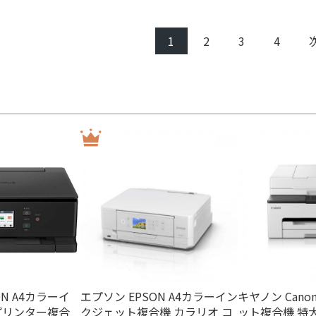
1
2
3
4
ON A4カラーイ
エプソン EPSON A4カラーイン
キヤノン Cano
プリンター複合
クジェット複合機 カラリオ コ
ット複合機 特