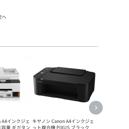
次へ
n A4インクジェ
キヤノン Canon A4インクジェ
キヤノン Cano
大容量 ギガタン
ット複合機 PIXUS ブラック
ン専用 ミニフ