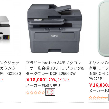
ビ
ズ
カードサイズ
スクエア
背面
ペーパーカセット
4インクジェッ
ブラザー brother A4モノクロレ
キヤノン C
ギガタンク
ーザー複合機 JUSTIO ブラック&
専用 ミニ
4色 GX1030
ダークグレー DCP-L2660DW
iNSPiC 
線
有線
PV223BL
￥18,000
ント
1,799ポイント
￥16,830
メーカーお取り寄せ
メーカーお
☆☆☆☆☆
☆☆☆☆☆
り込む