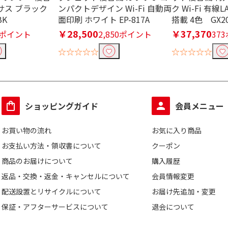
クサス ブラック
ンパクトデザイン Wi-Fi 自動両
ク Wi-Fi 有線L
BK
面印刷 ホワイト EP-817A
搭載 4色 GX20
￥28,500
￥37,370
6ポイント
2,850ポイント
37
☆☆☆☆☆
☆☆☆☆☆
ショッピングガイド
会員メニュー
お買い物の流れ
お気に入り商品
お支払い方法・領収書について
クーポン
商品のお届けについて
購入履歴
返品・交換・返金・キャンセルについて
会員情報変更
配送設置とリサイクルについて
お届け先追加・変更
保証・アフターサービスについて
退会について