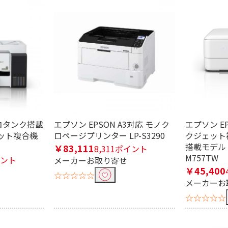
条件で絞り込む
定したワードを除外して検索します。
エコタンク搭載
エプソン EPSON A3対応 モノク
エプソン E
ット複合機
ロページプリンター LP-S3290
クジェット
円
搭載モデル 
￥83,111
8,311ポイント
M757TW
イント
メーカーお取り寄せ
￥45,400
☆☆☆☆☆
メーカーお
5色
6色
☆☆☆☆☆
～A3
カード／名刺～A3ノ
はがき～A3
L