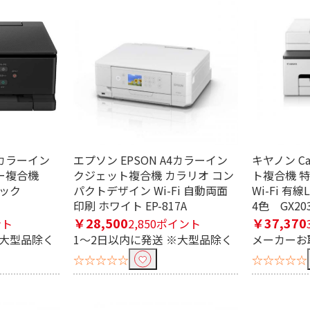
4カラーイン
エプソン EPSON A4カラーイン
キヤノン C
ー複合機
クジェット複合機 カラリオ コン
ト複合機 
ラック
パクトデザイン Wi-Fi 自動両面
Wi-Fi 有線
印刷 ホワイト EP-817A
4色 GX20
￥28,500
￥37,370
ント
2,850ポイント
※大型品除く
1～2日以内に発送 ※大型品除く
メーカーお
☆☆☆☆☆
☆☆☆☆☆