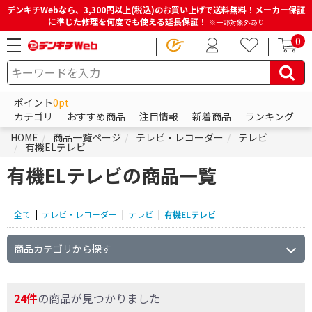
デンキチWebなら、3,300円以上(税込)のお買い上げで送料無料！メーカー保証
に準じた修理を何度でも使える延長保証！
※一部対象外あり
0
ポイント
0pt
カテゴリ
おすすめ商品
注目情報
新着商品
ランキング
HOME
商品一覧ページ
テレビ・レコーダー
テレビ
有機ELテレビ
有機ELテレビの商品一覧
全て
|
テレビ・レコーダー
|
テレビ
|
有機ELテレビ
商品カテゴリから探す
24件
の商品が見つかりました