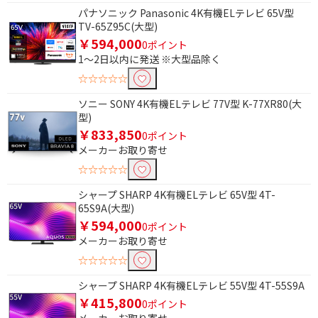
パナソニック Panasonic 4K有機ELテレビ 65V型
TV-65Z95C(大型)
￥594,000
0ポイント
1～2日以内に発送 ※大型品除く
☆☆☆☆☆
ソニー SONY 4K有機ELテレビ 77V型 K-77XR80(大
型)
￥833,850
0ポイント
メーカーお取り寄せ
☆☆☆☆☆
条件で絞り込む
シャープ SHARP 4K有機ELテレビ 65V型 4T-
65S9A(大型)
￥594,000
0ポイント
フリーワードで絞り込む
メーカーお取り寄せ
☆☆☆☆☆
除外する
シャープ SHARP 4K有機ELテレビ 55V型 4T-55S9A
除外する にチェックを入れると、指定したワード
￥415,800
0ポイント
を除外して検索します。