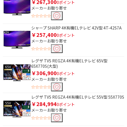
内蔵
￥267,300
0ポイント
メーカーお取り寄せ
録画機能で絞り込む
☆☆☆☆☆
HDD(外付)対応
シャープ SHARP 4K有機ELテレビ 42V型 4T-42S7A
￥257,400
0ポイント
メーカーお取り寄せ
☆☆☆☆☆
レグザ TVS REGZA 4K有機ELテレビ 65V型
65X770S(大型)
￥306,900
0ポイント
メーカーお取り寄せ
☆☆☆☆☆
レグザ TVS REGZA 4K有機ELテレビ 55V型 55X770S
￥284,994
0ポイント
メーカーお取り寄せ
☆☆☆☆☆