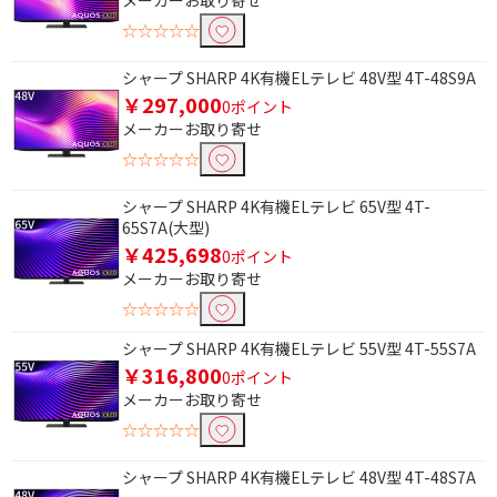
メーカーお取り寄せ
☆☆☆☆☆
価格で絞り込む
シャープ SHARP 4K有機ELテレビ 48V型 4T-48S9A
円
~
￥297,000
0ポイント
メーカーお取り寄せ
円
☆☆☆☆☆
サイズで絞り込む
シャープ SHARP 4K有機ELテレビ 65V型 4T-
70V型以上 （12畳～）
56～69V型（8畳～12
65S7A(大型)
畳）
￥425,698
0ポイント
メーカーお取り寄せ
49～55V型（6～8畳）
40～48V型（4.5～6畳）
☆☆☆☆☆
画素で絞り込む
シャープ SHARP 4K有機ELテレビ 55V型 4T-55S7A
￥316,800
0ポイント
4K対応
メーカーお取り寄せ
☆☆☆☆☆
4K/8Kチューナーで絞り込む
BS・CS 4Kチューナー
シャープ SHARP 4K有機ELテレビ 48V型 4T-48S7A