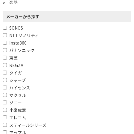
楽器
防塵・防水機能で絞り込む
防塵
メーカーから探す
SONOS
Wi-Fi対応で絞り込む
NTTソノリティ
非対応
Insta360
パナソニック
Bluetooth対応で絞り込む
東芝
REGZA
対応
Bluetooth対応
タイガー
Bluetooth非対応
シャープ
ハイセンス
Wi-Fiで絞り込む
マクセル
ソニー
Wi-Fi対応
Wi-Fi非対応
小泉成器
エレコム
ワイドFMで絞り込む
スティールシリーズ
ワイドFM対応
ワイドFM非対応
アップル