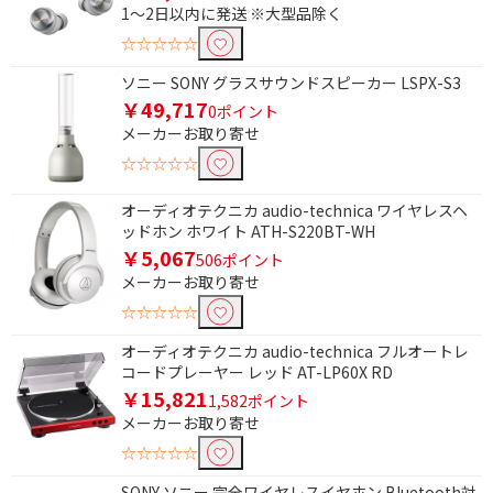
1～2日以内に発送 ※大型品除く
高さで絞り込む
☆☆☆☆☆
1400～1600mm未満
ソニー SONY グラスサウンドスピーカー LSPX-S3
￥49,717
ドア数で絞り込む
0ポイント
メーカーお取り寄せ
1ドア
☆☆☆☆☆
電源方式で絞り込む
オーディオテクニカ audio-technica ワイヤレスヘ
ッドホン ホワイト ATH-S220BT-WH
コード式
AC電源
￥5,067
506ポイント
メーカーお取り寄せ
USB電源
USB電源・充電式
☆☆☆☆☆
形状で絞り込む
オーディオテクニカ audio-technica フルオートレ
コードプレーヤー レッド AT-LP60X RD
HDMI⇔MicroUSB
￥15,821
1,582ポイント
メーカーお取り寄せ
防水で絞り込む
☆☆☆☆☆
防水非対応
SONY ソニー 完全ワイヤレスイヤホン Bluetooth対