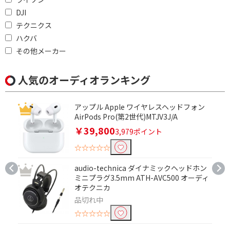
Bluetoothで絞り込む
DJI
テクニクス
Bluetooth対応
ハクバ
その他メーカー
ノイズキャンセリング機能で絞り込む
ノイズキャンセリング
人気のオーディオランキング
対応
アップル Apple ワイヤレスヘッドフォン
骨伝導で絞り込む
AirPods Pro(第2世代)MTJV3J/A
骨伝導
￥39,800
3,979ポイント
☆☆☆☆☆
Bluetoothマルチペアリングで絞り込む
audio-technica ダイナミックヘッドホン
9台
3台
ミニプラグ3.5mm ATH-AVC500 オーディ
オテクニカ
2台
非対応
品切れ中
ヘッドホン
☆☆☆☆☆