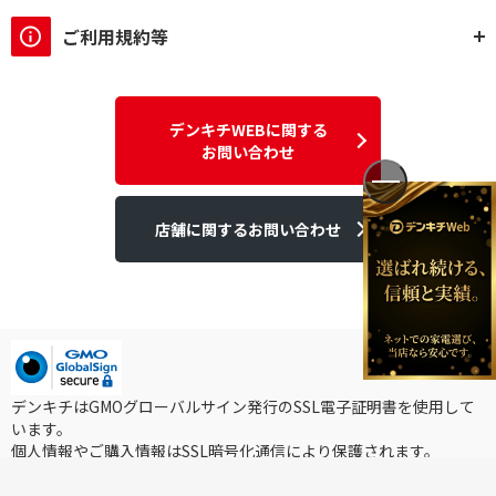
ハイレゾ対応
ハイレゾ非対応
ご利用規約等
スピーカータイプで絞り込む
一体型
セパレート型
デンキチWEBに関する
お問い合わせ
bluetoothで絞り込む
Bluetooth対応
Bluetooth非対応
店舗に関するお問い合わせ
USBメモリで絞り込む
再生のみ
非対応
SDカードで絞り込む
デンキチはGMOグローバルサイン発行のSSL電子証明書を使用して
再生のみ
非対応
います。
個人情報やご購入情報はSSL暗号化通信により保護されます。
PC接続で絞り込む
Copyright ©2025DEN-KICHI WEB All rights reserved.