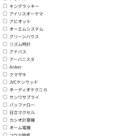
キングラッキー
防水・防滴で絞り込む
アイリスオーヤマ
アビオット
防水対応
防滴対応
オーエムシステム
防水・防滴対応
防水・防滴非対応
グリーンハウス
リズム時計
受信バンドで絞り込む
アナバス
ラジオ非対応
AM/FM
アーバニスタ
Anker
接続端子で絞り込む
クマザキ
JVCケンウッド
Lightning
USB
オーディオテクニカ
φ3.5mm ミニプラグ
φ2.5mm 超ミニプラグ
サンワサプライ
バッファロー
ライトニング端子
日立マクセル
カシオ計算機
ARCで絞り込む
オーム電機
ARC対応
コウカ物産