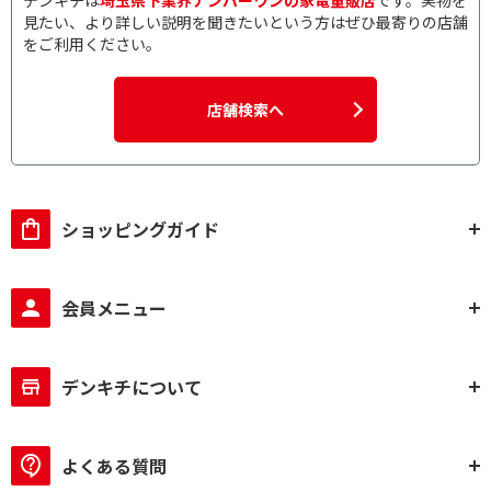
デンキチは
埼玉県下業界ナンバーワンの家電量販店
です。実物を
専用アプリ対応
専用アプリ非対応
見たい、より詳しい説明を聞きたいという方はぜひ最寄りの店舗
をご利用ください。
ステレオ・モノラルで絞り込む
ステレオタイプ
モノラルタイプ
店舗検索へ
本体形状で絞り込む
丸型
角型
ショッピングガイド
ハンズフリー通話で絞り込む
ハンズフリー通話対応
ハンズフリー通話非対
会員メニュー
応
オートスタンバイで絞り込む
デンキチについて
オートスタンバイ対応
オートスタンバイ非対
応
よくある質問
ハイレゾ対応で絞り込む