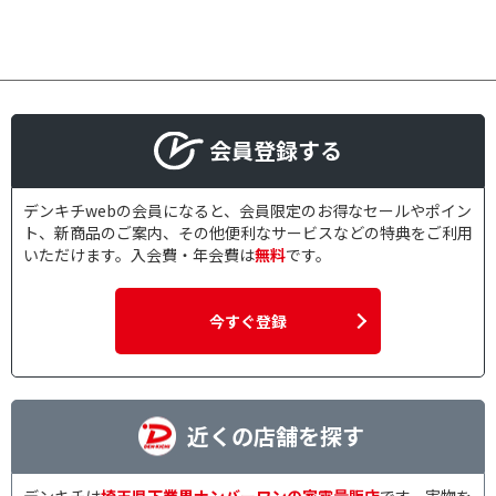
充電端子で絞り込む
microUSB
USB Type-C
ワイヤレス充電
ドライバで絞り込む
会員登録する
ダイナミック
デンキチwebの会員になると、会員限定のお得なセールやポイン
ト、新商品のご案内、その他便利なサービスなどの特典をご利用
リモコン・マイクで絞り込む
いただけます。入会費・年会費は
無料
です。
リモコン・マイク対応
リモコン対応
マイク対応
今すぐ登録
片耳使用で絞り込む
両耳可
片耳使用不可
近くの店舗を探す
専用アプリで絞り込む