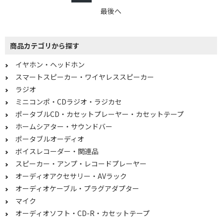
最後へ
ハイレゾ音源で絞り込む
ハイレゾ対応
商品カテゴリから探す
イヤホン・ヘッドホン
サイズで絞り込む
スマートスピーカー・ワイヤレススピーカー
ポータブル型
ラジオ
ミニコンポ・CDラジオ・ラジカセ
接続方式で絞り込む
ポータブルCD・カセットプレーヤー・カセットテープ
ホームシアター・サウンドバー
φ3.5mmミニプラグ
φ3.5mm ミニプラグ
+USB
ポータブルオーディオ
ボイスレコーダー・関連品
機能で絞り込む
スピーカー・アンプ・レコードプレーヤー
オーディオアクセサリー・AVラック
ワイヤレス(左右分離)
ワイヤレス(左右コード)
オーディオケーブル・プラグアダプター
ワイヤレス(ネックバン
骨伝導
マイク
ド)
オーディオソフト・CD-R・カセットテープ