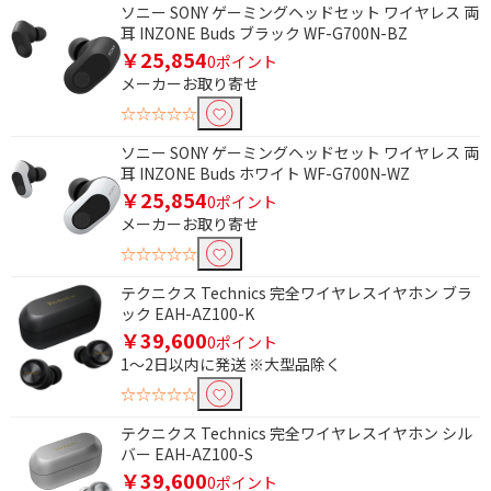
ソニー SONY ゲーミングヘッドセット ワイヤレス 両
耳 INZONE Buds ブラック WF-G700N-BZ
価格で絞り込む
￥25,854
0ポイント
円
~
メーカーお取り寄せ
☆☆☆☆☆
円
ソニー SONY ゲーミングヘッドセット ワイヤレス 両
耳 INZONE Buds ホワイト WF-G700N-WZ
ブランド名で絞り込む
￥25,854
0ポイント
メーカーお取り寄せ
Eolia（エオリア）
risora（リソラ）
☆☆☆☆☆
電源で絞り込む
テクニクス Technics 完全ワイヤレスイヤホン ブラ
ック EAH-AZ100-K
バスパワー
充電式
￥39,600
0ポイント
電池
AC電源
1～2日以内に発送 ※大型品除く
☆☆☆☆☆
便利&快適機能で絞り込む
テクニクス Technics 完全ワイヤレスイヤホン シル
ふろ水ポンプ
歩数計機能
バー EAH-AZ100-S
￥39,600
0ポイント