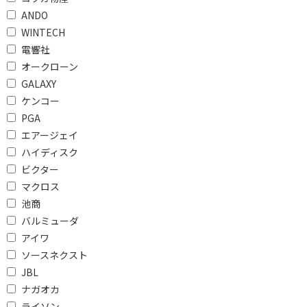
ANDO
ハイレゾで絞り込む
WINTECH
電響社
ハイレゾ対応
ハイレゾ非対応
オークローン
VOD対応で絞り込む
GALAXY
ケンコー
VOD対応
PGA
エアージェイ
Dolby Atmosで絞り込む
ハイディスク
DolbyAtmos対応
ビクター
マクロス
DTS:Xで絞り込む
池商
バルミューダ
DTS:X対応
DTS:X非対応
アイワ
ソースネクスト
チャンネルで絞り込む
JBL
2.0ch
ナガオカ
ライソン