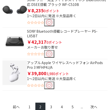
応 DSEE搭載 ブラック WF-C510B
奥行(外形・ハンドル除く)で絞り込む
￥8,235
0ポイント
1～2日以内に発送 ※大型品除く
451mm以上
☆☆☆☆☆
容量で絞り込む
SONY Bluetooth搭載レコードプレーヤー PS-
LX5BT
16GB
内蔵容量なし
￥42,317
0ポイント
メーカーお取り寄せ
フタの種類で絞り込む
☆☆☆☆☆
プッシュ式
アップル Apple ワイヤレスヘッドフォン AirPods
Pro 3 MFHP4J/A
防水機能で絞り込む
￥39,800
3,980ポイント
1～2日以内に発送 ※大型品除く
防水機能なし
防水
☆☆☆☆☆
防滴
電源形式で絞り込む
前へ
1
2
3
4
5
...
次へ
USB電源