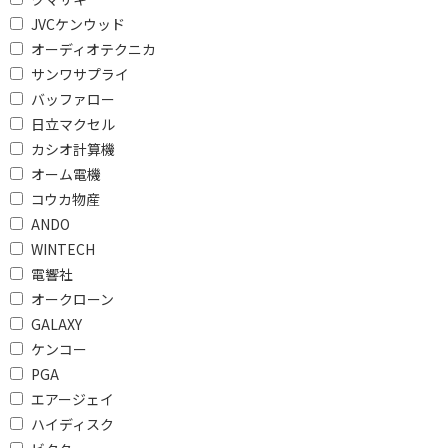
ARCで絞り込む
JVCケンウッド
ARC対応
オーディオテクニカ
サンワサプライ
ハイレゾで絞り込む
バッファロー
ハイレゾ対応
ハイレゾ非対応
日立マクセル
カシオ計算機
VOD対応で絞り込む
オーム電機
コウカ物産
VOD対応
ANDO
WINTECH
Dolby Atmosで絞り込む
電響社
DolbyAtmos対応
オークローン
GALAXY
DTS:Xで絞り込む
ケンコー
PGA
DTS:X対応
DTS:X非対応
エアージェイ
ハイディスク
チャンネルで絞り込む