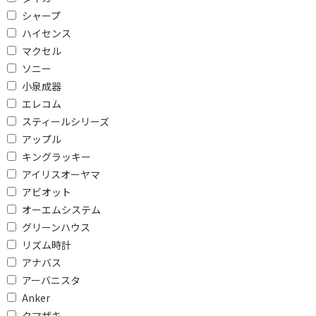
ワイドFMで絞り込む
シャープ
ワイドFM対応
ワイドFM非対応
ハイセンス
マクセル
防水・防滴で絞り込む
ソニー
小泉成器
防水対応
防滴対応
エレコム
防水・防滴対応
防水・防滴非対応
スティールシリーズ
アップル
受信バンドで絞り込む
キングラッキー
ラジオ非対応
AM/FM
アイリスオーヤマ
アビオット
接続端子で絞り込む
オーエムシステム
グリーンハウス
Lightning
USB
リズム時計
φ3.5mm ミニプラグ
φ2.5mm 超ミニプラグ
アナバス
アーバニスタ
ライトニング端子
Anker
クマザキ