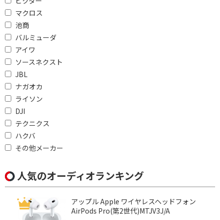
ビクター
2.0ch
マクロス
池商
Bluetoothで絞り込む
バルミューダ
アイワ
Bluetooth対応
ソースネクスト
JBL
ノイズキャンセリング機能で絞り込む
ナガオカ
ノイズキャンセリング
ライソン
対応
DJI
テクニクス
骨伝導で絞り込む
ハクバ
骨伝導
その他メーカー
Bluetoothマルチペアリングで絞り込む
人気のオーディオランキング
9台
3台
アップル Apple ワイヤレスヘッドフォン
2台
非対応
AirPods Pro(第2世代)MTJV3J/A