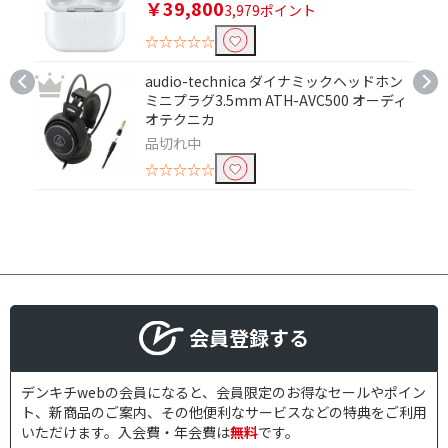
￥39,800
ヘッドホン
3,979ポイント
☆☆☆☆☆
充電端子で絞り込む
audio-technica ダイナミックヘッドホン
microUSB
USB Type-C
ミニプラグ3.5mm ATH-AVC500 オーディ
オテクニカ
ワイヤレス充電
品切れ中
☆☆☆☆☆
ドライバで絞り込む
ダイナミック
リモコン・マイクで絞り込む
リモコン・マイク対応
リモコン対応
会員登録する
マイク対応
片耳使用で絞り込む
デンキチwebの会員になると、会員限定のお得なセールやポイン
ト、新商品のご案内、その他便利なサービスなどの特典をご利用
両耳可
片耳使用不可
いただけます。入会費・年会費は
無料
です。