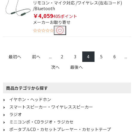
リモコン・マイク対応 /ワイヤレス(左右コード)
電源形式で絞り込む
/Bluetooth
USB電源
￥4,059
405ポイント
メーカーお取り寄せ
ハイレゾ音源で絞り込む
☆☆☆☆☆
ハイレゾ対応
サイズで絞り込む
最初へ
前へ
...
2
3
4
5
6
...
ポータブル型
次へ
最後へ
接続方式で絞り込む
商品カテゴリから探す
φ3.5mmミニプラグ
φ3.5mm ミニプラグ
+USB
イヤホン・ヘッドホン
スマートスピーカー・ワイヤレススピーカー
機能で絞り込む
ラジオ
ミニコンポ・CDラジオ・ラジカセ
ワイヤレス(左右分離)
ワイヤレス(左右コード)
ポータブルCD・カセットプレーヤー・カセットテープ
ワイヤレス(ネックバン
骨伝導