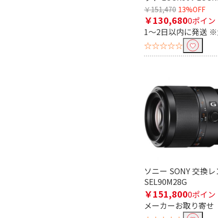
￥151,470
13%OFF
￥130,680
0ポイン
1～2日以内に発送 
フリーワードで絞り込む
☆☆☆☆☆
除外する
除外する にチェックを入れると、指
価格で絞り込む
円
~
ソニー SONY 交換
SEL90M28G
￥151,800
0ポイン
メーカーお取り寄せ