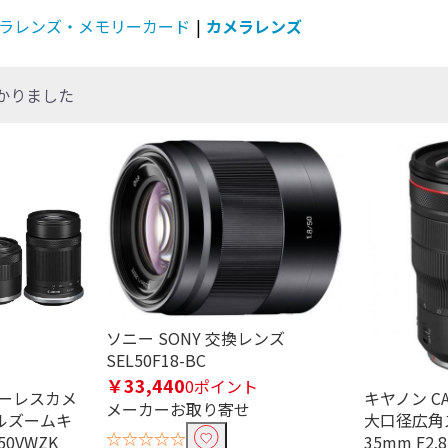
ラレンズ・メモリーカード
|
カメラレンズ
かりました
ソニー SONY 交換レンズ
SEL50F18-BC
￥33,440
0ポイント
ミラーレスカメ
キヤノン C
メーカーお取り寄せ
ダブルズームキ
大口径広角ズ
☆☆☆☆☆
50VWZK
35mm F2.8