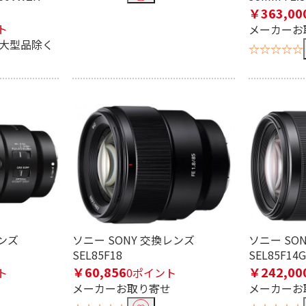
条件で絞り込む
￥363,00
ト
メーカーお
※大型品除く
☆☆☆☆☆
定したワードを除外して検索します。
円
レンズ
ソニー SONY 交換レンズ
ソニー SO
SEL85F18
SEL85F14
￥60,856
￥242,00
ト
0ポイント
メーカーお取り寄せ
メーカーお