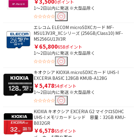
￥3,500
0ポイント
16GB
32GB
1～2日以内に発送 ※大型品除く
64GB
128GB
☆☆☆☆☆
256GB
512GB
エレコム ELECOM microSDXCカード MF-
MSU13V3R_XCシリーズ (256GB/Class10) MF-
MS256GU13V3R
種類で絞り込む
￥65,800
658ポイント
micro SDXCカード
micro SDHCカード
1～2日以内に発送 ※大型品除く
☆☆☆☆☆
SDXCカード
SDHCカード
キオクシア KIOXIA microSDXCカード UHS-I
USB接続
EXCERIA BASIC 128GB KMUB-A128G
￥5,478
54ポイント
メディア対応数で絞り込む
1～2日以内に発送 ※大型品除く
11～15種類
16種類以上
☆☆☆☆☆
KIOXIA キオクシア EXCERIA G2 マイクロSDHC
Cタイプで絞り込む
UHS-I メモリカード レッド 容量：32GB KMU-
B032GR
USB-C → HDMI
￥6,578
65ポイント