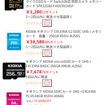
マイクロSDカード Switch対応 防犯カメラ メモリー
カード SP032GBSTHDV3V1HSP
￥1,280
12ポイント
1～2日以内に発送 ※大型品除く
条件で絞り込む
☆☆☆☆☆
フリーワードで絞り込む
KIOXIA キオクシア EXCERIA G2 SDXC UHS-I メモリ
カード 容量：256GB KSDU-B256G
￥30,580
305ポイント
1～2日以内に発送 ※大型品除く
除外する
☆☆☆☆☆
除外する にチェックを入れると、指定したワード
を除外して検索します。
キオクシア KIOXIA microSDXCカード UHS-I
EXCERIA BASIC 256GB KMUB-A256G
価格で絞り込む
￥7,678
76ポイント
5日以内に発送
円
~
☆☆☆☆☆
円
キオクシア KIOXIA SDXCカード UHS-I EXCERIA
PLUS 64GB KSDH-A064G
容量で絞り込む
￥8,778
60%OFF