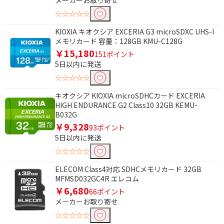
メーカーお取り寄せ
UHS規格で絞り込む
☆☆☆☆☆
UHS-I
KIOXIA キオクシア EXCERIA G3 microSDXC UHS-I
メモリカード 容量：128GB KMU-C128G
UHSスピードクラスで絞り込む
￥15,180
151ポイント
5日以内に発送
UHSスピードクラス3
UHSスピードクラス1
☆☆☆☆☆
SDスピードクラスで絞り込む
キオクシア KIOXIA microSDHCカード EXCERIA
HIGH ENDURANCE G2 Class10 32GB KEMU-
Class10
Class4
B032G
￥9,328
93ポイント
ビデオスピードクラスで絞り込む
5日以内に発送
☆☆☆☆☆
ビデオスピードクラス
30
ELECOM Class4対応 SDHCメモリカード 32GB
MFMSD032GC4R エレコム
￥6,680
66ポイント
メーカーお取り寄せ
☆☆☆☆☆