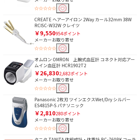
条件で絞り込む
☆☆☆☆☆
CREATE ヘアーアイロン 2Way カール32mm 38W
フリーワードで絞り込む
RCISC-W32W クレイツ
￥9,550
954ポイント
メーカーお取り寄せ
☆☆☆☆☆
除外する
除外する にチェックを入れると、指定したワード
オムロン OMRON 上腕式血圧計 コネクト対応アー
を除外して検索します。
ムイン血圧計 HCR1902T2
￥26,830
価格で絞り込む
2,682ポイント
メーカーお取り寄せ
円
~
☆☆☆☆☆
Panasonic 2枚刃 ツインエクスWet/Dry シルバー
円
ES4815P-S パナソニック
￥2,810
280ポイント
電源で絞り込む
メーカーお取り寄せ
100V
電池式
☆☆☆☆☆
充電式
交流（コード）式
タニタ TANITA 体組成計・体重計 BC-760PK コーラ