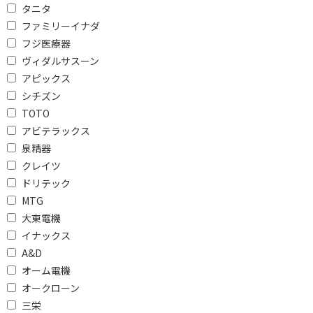
タニタ
BLDCモーター搭載(次世代ドライヤー)で絞
ファミリーイナダ
り込む
フジ医療器
ヴィダルサスーン
BLDCモーター搭載
BLDCモーター非搭載
アピックス
シチズン
マイナスイオンで絞り込む
TOTO
有
無
アビテラックス
泉精器
自動温度調整機能で絞り込む
クレイツ
自動温度調整機能あり
自動温度調整機能なし
ドリテック
MTG
使用可能電圧で絞り込む
大東電機
イナックス
AC100-240V
AC100-120V/200-240V
A&D
AC100-120V/220-240V
AC100V
オーム電機
オークローン
AC100V-240V
AC100V～240V
三栄