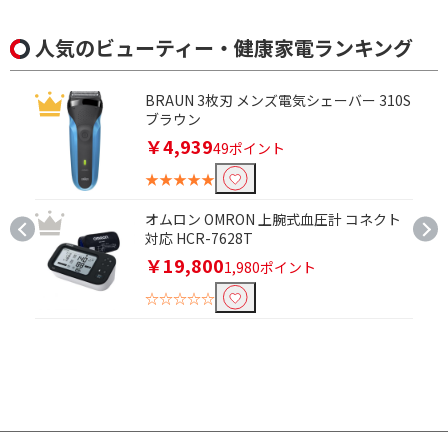
パイプ径で絞り込む
人気のビューティー・健康家電ランキング
25mm
26mm
BRAUN 3枚刃 メンズ電気シェーバー 310S
30mm
32mm
ブラウン
￥4,939
38mm
49ポイント
★★★★★
ストレートプレート幅で絞り込む
オムロン OMRON 上腕式血圧計 コネクト
20mm以下
21mm以上30mm以下
対応 HCR-7628T
￥19,800
1,980ポイント
21～30mm
31mm以上
☆☆☆☆☆
最高温度で絞り込む
140℃以下
161～170℃
171～180℃
181～200℃
200℃
201℃以上