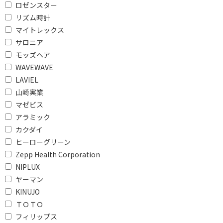
ロゼンスター
本体重量で絞り込む
リズム時計
500g未満
マイトレックス
サロニア
Bluetooth対応で絞り込む
モッズヘア
WAVEWAVE
非対応
Bluetooth対応
LAVIEL
Bluetooth非対応
山崎実業
マゼビス
本体重さで絞り込む
アラミック
カクダイ
200g以下
ヒーローグリーン
防水対応で絞り込む
Zepp Health Corporation
NIPLUX
防水対応
ヤーマン
KINUJO
キャスターで絞り込む
ＴＯＴＯ
有
無
フィリップス