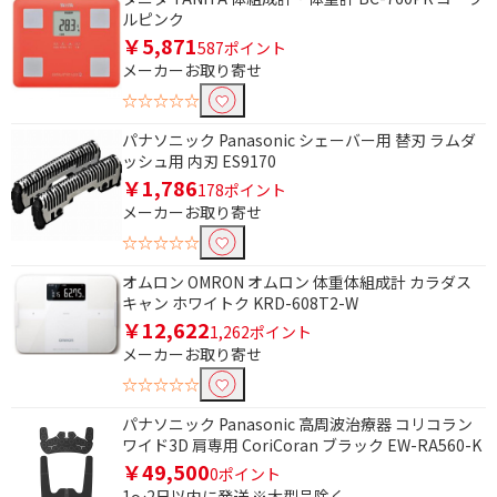
ルピンク
交流充電式
電池
￥5,871
587ポイント
メーカーお取り寄せ
AC電源
コンセント式
☆☆☆☆☆
便利&快適機能で絞り込む
パナソニック Panasonic シェーバー用 替刃 ラムダ
ッシュ用 内刃 ES9170
フタ自動開閉
清潔・除菌機能
￥1,786
178ポイント
着座センサー
着信通知機能
メーカーお取り寄せ
☆☆☆☆☆
メール通知機能
防水機能
オムロン OMRON オムロン 体重体組成計 カラダス
歩数計機能
血中酸素ウェルネス機
キャン ホワイトク KRD-608T2-W
能
￥12,622
1,262ポイント
睡眠計測機能
ハンズフリー通話機能
メーカーお取り寄せ
防塵機能
気圧センサー
☆☆☆☆☆
消費カロリー計測機能
音声アシスト機能
パナソニック Panasonic 高周波治療器 コリコラン
ワイド3D 肩専用 CoriCoran ブラック EW-RA560-K
コーチング機能
座りがち注意
￥49,500
0ポイント
1～2日以内に発送 ※大型品除く