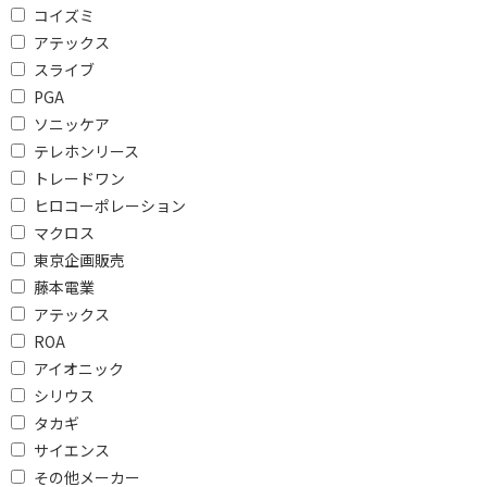
その他電圧
コイズミ
アテックス
折りたたみで絞り込む
スライブ
PGA
可
不可
ソニッケア
テレホンリース
軽量タイプ(500g未満)で絞り込む
トレードワン
軽量タイプ(500g未満)
ヒロコーポレーション
マクロス
大風量モデル(1.5m3/分以上)で絞り込む
東京企画販売
大風量モデル(1.5m3/分
藤本電業
以上)
アテックス
ROA
カール筒幅で絞り込む
アイオニック
シリウス
21～25mm
26～30mm
タカギ
31～35mm
36～40mm
サイエンス
約26mm
約32mm
その他メーカー