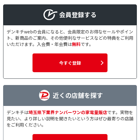
防水(ヘアカッター)で絞り込む
会員登録する
防水対応
デンキチwebの会員になると、会員限定のお得なセールやポイン
刃の枚数で絞り込む
ト、新商品のご案内、その他便利なサービスなどの特典をご利用
いただけます。入会費・年会費は
無料
です。
1枚刃
2枚刃
3枚刃
4枚刃
今すぐ登録
5枚刃
6枚刃
回転刃
近くの店舗を探す
洗浄方式で絞り込む
自動洗浄
水洗い対応
デンキチは
埼玉県下業界ナンバーワンの家電量販店
です。実物を
見たい、より詳しい説明を聞きたいという方はぜひ最寄りの店舗
駆動方式で絞り込む
をご利用ください。
往復式
回転式