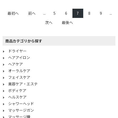
充電式
電池式
最初へ
前へ
...
5
6
7
8
9
...
AC電源・充電式
USB電源・充電式
次へ
最後へ
USB電源専用
乾電池式
交流式（コード式）
交流（コード）式
商品カテゴリから探す
充電式（コードレス）
交流充電式
ドライヤー
充電・交流式両用
交流式
ヘアアイロン
乾電池
ヘアケア
オーラルケア
タイプで絞り込む
フェイスケア
据え置き型
置き型
美容ケア・エステ
ボディケア
エア型
振動型
ヘルスケア
シャワーヘッド
消費電力で絞り込む
マッサージガン
1000W以上
500W未満
マッサージ機