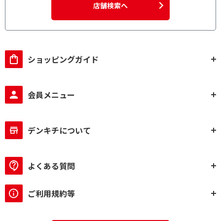
店舗検索へ
種類(美顔器)で絞り込む
スチーマー美顔器
超音波美顔器
イオン導入美顔器
ローラー美顔器
ショッピングガイド
EMS美顔器
LED美顔器
海外対応で絞り込む
会員メニュー
国内・海外対応
国内専用
デンキチについて
脱毛方式で絞り込む
フラッシュ式
よくある質問
角度調整で絞り込む
ご利用規約等
有
無
カートリッジ交換で絞り込む