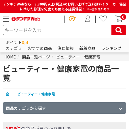
デンキチWebなら、3,300円以上(税込)のお買い上げで送料無料！メーカー保証
に準じた修理を何度でも使える延長保証！
※一部対象外あり
0
ポイント
0pt
カテゴリ
おすすめ商品
注目情報
新着商品
ランキング
HOME
商品一覧ページ
ビューティー・健康家電
ビューティー・健康家電の商品一
覧
全て
|
ビューティー・健康家電
商品カテゴリから探す
1823件
の商品が見つかりました