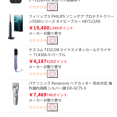
心拍センサー
節水効果
☆☆☆☆☆
浄水機能
止水ボタン
フィリップス PHILIPS ソニッケア プロテクトクリー
マッサージ機能
水流切替
ン5500シリーズ ネイビーブルー HX7113/05
￥19,400
ミスト
角度調整
1,940ポイント
メーカーお取り寄せ
☆☆☆☆☆
イオンで絞り込む
テスコム TESCOM マイナスイオンカールドライヤ
イオン発生機能あり
有
ー TC430A-V パープル
無
￥4,187
418ポイント
メーカーお取り寄せ
タイマーで絞り込む
☆☆☆☆☆
無
パナソニック Panasonic ヘアカッター 防水対応 海
外国内両用 シルバー調 ER-GC75-S
￥7,469
電源方式で絞り込む
746ポイント
メーカーお取り寄せ
コードレス式
コード式
☆☆☆☆☆
AC電源
コンセント式