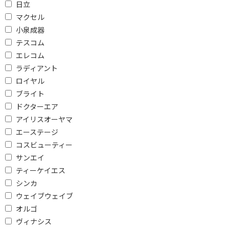
日立
ヘッドスパ
フェイスシェーバー
マクセル
眉毛シェーバー
鼻毛カッター
小泉成器
耳毛カッター
替刃
テスコム
エレコム
角質ケア
フットマッサージャー
ラディアント
ハンディマッサージャ
マッサージシート
ロイヤル
ー
ブライト
ネックマッサージャー
振動マッサージャー
ドクターエア
アイリスオーヤマ
腰マッサージャー
アイマッサージャー
エーステージ
アルコールチェッカー
単3電池
コスビューティー
サンエイ
単4電池
単3形 充電池
ティーケイエス
収納ケース
ボディシェーバー
シンカ
ミラー
替えブラシ
ウェイブウェイブ
オルゴ
フェイスケア
ヴィナシス