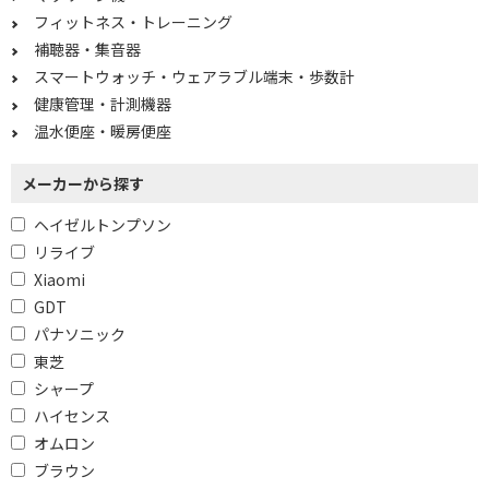
フィットネス・トレーニング
1300W
1250W
補聴器・集音器
1200W
1000W
スマートウォッチ・ウェアラブル端末・歩数計
健康管理・計測機器
900W
800W
温水便座・暖房便座
700W
650W
500W
メーカーから探す
ヘイゼルトンプソン
防水で絞り込む
リライブ
防水対応
防水非対応
Xiaomi
GDT
周波数（㎐）で絞り込む
パナソニック
東芝
50/60Hz
シャープ
ハイセンス
種類で絞り込む
オムロン
その他
頭皮洗浄ブラシ
ブラウン