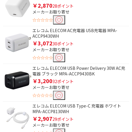
￥2,870
28ポイント
1kg～2kg未満
メーカーお取り寄せ
☆☆☆☆☆
段数で絞り込む
エレコム ELECOM AC充電器 USB充電器 MPA-
5段
ACCP9430WH
￥3,072
30ポイント
付属雲台タイプで絞り込む
メーカーお取り寄せ
ビデオ雲台
☆☆☆☆☆
エレコム ELECOM USB Power Delivery 30W AC充
脚の素材(主要材質)で絞り込む
電器 ブラック MPA-ACCP9430BK
￥3,200
32ポイント
アルミ
メーカーお取り寄せ
☆☆☆☆☆
脚の素材（主要材質）で絞り込む
エレコム ELECOM USB Type-C 充電器 ホワイト
アルミ
MPA-ACCP8130WH
￥2,907
29ポイント
クイックシュー(三脚)で絞り込む
メーカーお取り寄せ