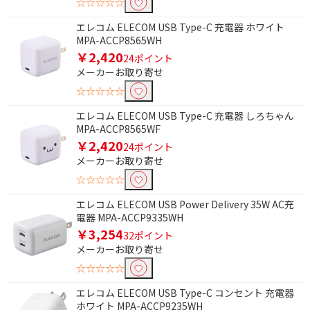
☆☆☆☆☆
フリーワードで絞り込む
エレコム ELECOM USB Type-C 充電器 ホワイト
MPA-ACCP8565WH
￥2,420
24ポイント
メーカーお取り寄せ
除外する
☆☆☆☆☆
除外する にチェックを入れると、指定したワード
を除外して検索します。
エレコム ELECOM USB Type-C 充電器 しろちゃん
MPA-ACCP8565WF
価格で絞り込む
￥2,420
24ポイント
メーカーお取り寄せ
円
~
☆☆☆☆☆
円
エレコム ELECOM USB Power Delivery 35W AC充
電器 MPA-ACCP9335WH
三脚タイプで絞り込む
￥3,254
32ポイント
メーカーお取り寄せ
大型三脚(1m70cm以
上)
☆☆☆☆☆
エレコム ELECOM USB Type-C コンセント 充電器
耐荷重で絞り込む
ホワイト MPA-ACCP9235WH