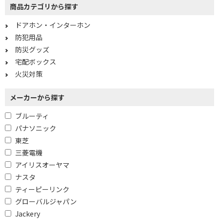
商品カテゴリから探す
SDカード録画機能で絞り込む
ドアホン・インターホン
有
防犯用品
防災グッズ
タッチパネル液晶機能で絞り込む
宅配ボックス
有
無
火災対策
録画機能（静止画）で絞り込む
メーカーから探す
有
ブルーティ
パナソニック
室内通話機能で絞り込む
東芝
三菱電機
有
無
アイリスオーヤマ
ナスタ
LEDライト機能で絞り込む
ティーピーリンク
有
グローバルジャパン
Jackery