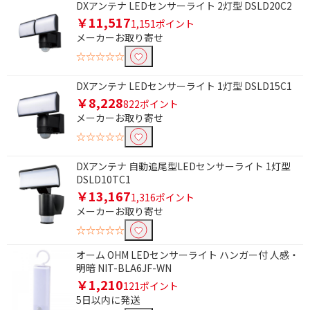
DXアンテナ LEDセンサーライト 2灯型 DSLD20C2
￥11,517
1,151ポイント
点滅機能(センサーライト)で絞り込む
メーカーお取り寄せ
点滅機能無
点滅機能有
☆☆☆☆☆
種類で絞り込む
DXアンテナ LEDセンサーライト 1灯型 DSLD15C1
￥8,228
822ポイント
その他
防犯カメラ・監視カメ
メーカーお取り寄せ
ラ
☆☆☆☆☆
屋外用（防滴・防水）
ワイヤレス監視カメ
監視カメラ
ラ・アクセサリー
DXアンテナ 自動追尾型LEDセンサーライト 1灯型
DSLD10TC1
ネットワークカメラ
￥13,167
1,316ポイント
メーカーお取り寄せ
首振りで絞り込む
☆☆☆☆☆
無し
オーム OHM LEDセンサーライト ハンガー付 人感・
明暗 NIT-BLA6JF-WN
有線・無線で絞り込む
￥1,210
121ポイント
5日以内に発送
有線
無線