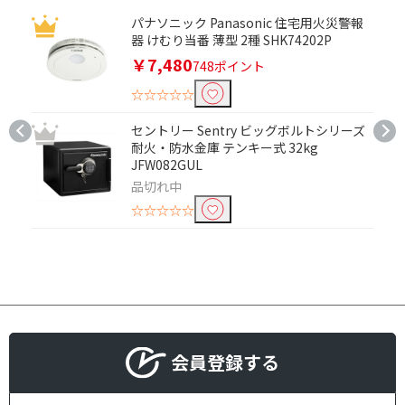
パススルー機能で絞り込む
パナソニック Panasonic 住宅用火災警報
器 けむり当番 薄型 2種 SHK74202P
パススルー機能対応
￥7,480
748ポイント
シガーソケット出力で絞り込む
☆☆☆☆☆
シガーソケット出力対
セントリー Sentry ビッグボルトシリーズ
応
耐火・防水金庫 テンキー式 32kg
JFW082GUL
ソーラー充電で絞り込む
品切れ中
☆☆☆☆☆
ソーラー充電対応
ソーラー充電対応(ソー
ラーパネル別売り)
ソーラー充電非対応
USB Power Deliveryで絞り込む
USB Power Delivery対
USB Power Delivery非
会員登録する
応
対応