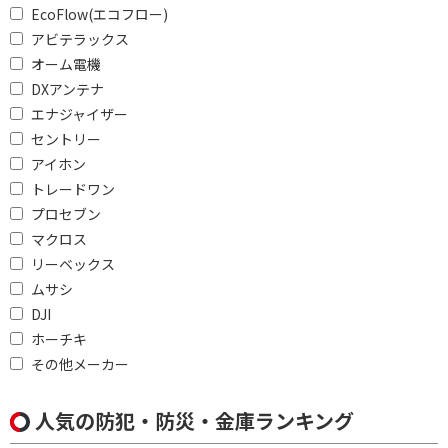
ライトの色で絞り込む
EcoFlow(エコフロー)
アビテラックス
白色
電球色
オーム電機
DXアンテナ
AC出力ポート数で絞り込む
エナジャイザー
6ポート
4ポート
セントリー
アイホン
3ポート
2ポート
トレードワン
1ポート
プロセブン
マクロス
USB Type-A出力ポート数で絞り込む
リーベックス
4ポート
3ポート
ムサシ
DJI
2ポート
1ポート
ホーチキ
その他メーカー
USB Type-C出力ポート数で絞り込む
2ポート
1ポート
人気の防犯・防災・金庫ランキング