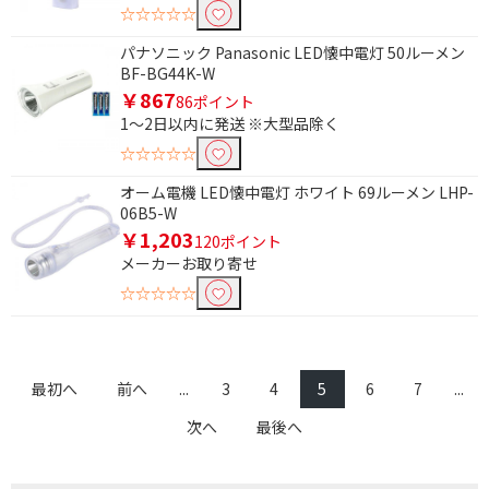
☆☆☆☆☆
有効画素数で絞り込む
パナソニック Panasonic LED懐中電灯 50ルーメン
BF-BG44K-W
800万以下
￥867
86ポイント
1～2日以内に発送 ※大型品除く
ハンズフリー通話で絞り込む
☆☆☆☆☆
ハンズフリー通話対応
オーム電機 LED懐中電灯 ホワイト 69ルーメン LHP-
06B5-W
広角レンズ機能で絞り込む
￥1,203
120ポイント
メーカーお取り寄せ
有
☆☆☆☆☆
スマートフォン連動機能で絞り込む
有
無
最初へ
前へ
...
3
4
5
6
7
...
ボイスチェンジ機能で絞り込む
次へ
最後へ
無