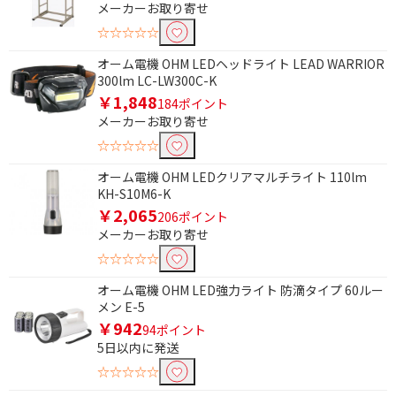
メーカーお取り寄せ
電源方式で絞り込む
☆☆☆☆☆
AC電源
充電式
オーム電機 OHM LEDヘッドライト LEAD WARRIOR
300lm LC-LW300C-K
電池式
ソーラー式
￥1,848
184ポイント
メーカーお取り寄せ
人感センサーで絞り込む
☆☆☆☆☆
人感センサー付き
人感センサー有
オーム電機 OHM LEDクリアマルチライト 110lm
KH-S10M6-K
防水で絞り込む
￥2,065
206ポイント
防水対応
防水非対応
メーカーお取り寄せ
☆☆☆☆☆
電球種類で絞り込む
オーム電機 OHM LED強力ライト 防滴タイプ 60ルー
メン E-5
LED電球
￥942
94ポイント
5日以内に発送
照度(明るさ)センサーで絞り込む
☆☆☆☆☆
照度センサー有