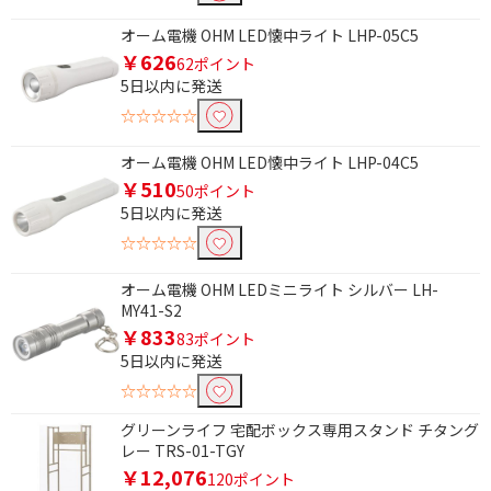
条件で絞り込む
オーム電機 OHM LED懐中ライト LHP-05C5
￥626
フリーワードで絞り込む
62ポイント
5日以内に発送
☆☆☆☆☆
除外する
オーム電機 OHM LED懐中ライト LHP-04C5
除外する にチェックを入れると、指定したワード
￥510
を除外して検索します。
50ポイント
5日以内に発送
価格で絞り込む
☆☆☆☆☆
円
~
オーム電機 OHM LEDミニライト シルバー LH-
MY41-S2
円
￥833
83ポイント
5日以内に発送
電源で絞り込む
☆☆☆☆☆
電池式
充電式
グリーンライフ 宅配ボックス専用スタンド チタング
レー TRS-01-TGY
AC電源
￥12,076
120ポイント