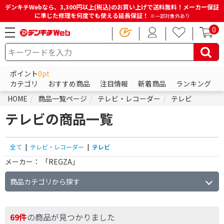
デンキチWebなら、3,300円以上(税込)のお買い上げで送料無料！メーカー保証
に準じた修理を何度でも使える延長保証！
※一部対象外あり
0
ポイント
0pt
カテゴリ
おすすめ商品
注目情報
新着商品
ランキング
HOME
商品一覧ページ
テレビ・レコーダー
テレビ
テレビの商品一覧
全て
|
テレビ・レコーダー
|
テレビ
メーカー：
「REGZA」
商品カテゴリから探す
69件
の商品が見つかりました