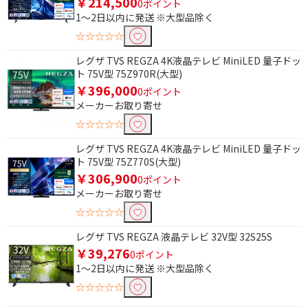
￥214,500
0ポイント
除外する
1～2日以内に発送 ※大型品除く
除外する にチェックを入れると、指定したワード
☆☆☆☆☆
を除外して検索します。
レグザ TVS REGZA 4K液晶テレビ MiniLED 量子ドッ
価格で絞り込む
ト 75V型 75Z970R(大型)
￥396,000
0ポイント
円
~
メーカーお取り寄せ
☆☆☆☆☆
円
レグザ TVS REGZA 4K液晶テレビ MiniLED 量子ドッ
サイズで絞り込む
ト 75V型 75Z770S(大型)
￥306,900
0ポイント
70V型以上 （12畳～）
56～69V型（8畳～12
メーカーお取り寄せ
畳）
☆☆☆☆☆
49～55V型（6～8畳）
40～48V型（4.5～6畳）
レグザ TVS REGZA 液晶テレビ 32V型 32S25S
30～39V型（～4.5畳）
20～29V型
￥39,276
0ポイント
1～2日以内に発送 ※大型品除く
19V型以下
☆☆☆☆☆
画素で絞り込む