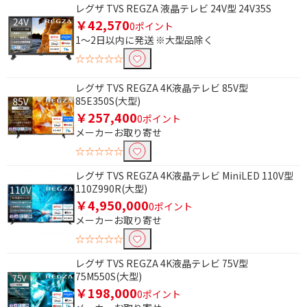
レグザ TVS REGZA 液晶テレビ 24V型 24V35S
4K対応
フルハイビジョン
￥42,570
0ポイント
1～2日以内に発送 ※大型品除く
ハイビジョン
☆☆☆☆☆
4K/8Kチューナーで絞り込む
レグザ TVS REGZA 4K液晶テレビ 85V型
85E350S(大型)
BS・CS 4Kチューナー
￥257,400
内蔵
0ポイント
メーカーお取り寄せ
録画機能で絞り込む
☆☆☆☆☆
レグザ TVS REGZA 4K液晶テレビ MiniLED 110V型
HDD(外付)対応
110Z990R(大型)
￥4,950,000
0ポイント
メーカーお取り寄せ
☆☆☆☆☆
レグザ TVS REGZA 4K液晶テレビ 75V型
75M550S(大型)
￥198,000
0ポイント