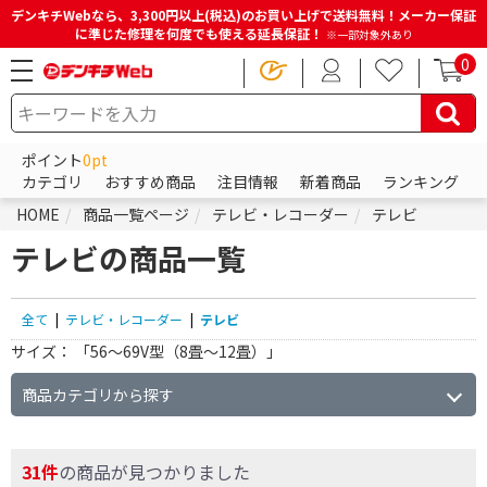
デンキチWebなら、3,300円以上(税込)のお買い上げで送料無料！メーカー保証
に準じた修理を何度でも使える延長保証！
※一部対象外あり
0
ポイント
0pt
カテゴリ
おすすめ商品
注目情報
新着商品
ランキング
HOME
商品一覧ページ
テレビ・レコーダー
テレビ
テレビの商品一覧
全て
|
テレビ・レコーダー
|
テレビ
サイズ：
「56～69V型（8畳～12畳）」
商品カテゴリから探す
31件
の商品が見つかりました