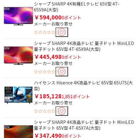
画素で絞り込む
シャープ SHARP 4K有機ELテレビ 65V型 4T-
65S9A(大型)
4K対応
フルハイビジョン
￥594,000
0ポイント
ハイビジョン
メーカーお取り寄せ
☆☆☆☆☆
4K/8Kチューナーで絞り込む
シャープ SHARP 4K液晶テレビ 量子ドット MiniLED
BS・CS 4Kチューナー
量子ドット 65V型 4T-65X9A(大型)
内蔵
￥445,498
0ポイント
メーカーお取り寄せ
録画機能で絞り込む
☆☆☆☆☆
HDD(外付)対応
ハイセンス Hisence 4K液晶テレビ 65V型 65U7S(大
型)
￥185,128
1,851ポイント
メーカーお取り寄せ
☆☆☆☆☆
シャープ SHARP 4K液晶テレビ 量子ドット MiniLED
量子ドット 65V型 4T-65X7A(大型)
￥347,490
0ポイント