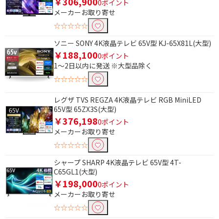
￥306,900
0ポイント
除外する
メーカーお取り寄せ
除外する にチェックを入れると、指定したワード
☆☆☆☆☆
を除外して検索します。
ソニー SONY 4K液晶テレビ 65V型 KJ-65X81L(大型)
価格で絞り込む
￥188,100
0ポイント
1～2日以内に発送 ※大型品除く
円
~
☆☆☆☆☆
円
レグザ TVS REGZA 4K液晶テレビ RGB MiniLED
65V型 65ZX3S(大型)
サイズで絞り込む
￥376,198
0ポイント
メーカーお取り寄せ
70V型以上 （12畳～）
56～69V型（8畳～12
畳）
☆☆☆☆☆
49～55V型（6～8畳）
40～48V型（4.5～6畳）
シャープ SHARP 4K液晶テレビ 65V型 4T-
C65GL1(大型)
30～39V型（～4.5畳）
20～29V型
￥198,000
0ポイント
メーカーお取り寄せ
19V型以下
☆☆☆☆☆