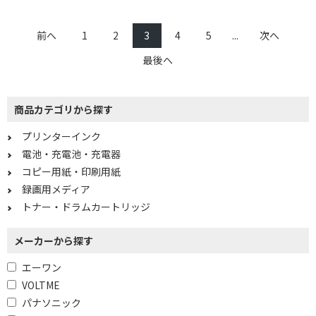
brother｜ブラザー
EPSON｜エプソン
前へ
1
2
3
4
5
...
次へ
互換トナー・純正リサイクルトナーで絞り込
む
最後へ
CANON｜キヤノン用
商品カテゴリから探す
サイズで絞り込む
プリンターインク
A2
A3
電池・充電池・充電器
A3ノビ
A4
コピー用紙・印刷用紙
録画用メディア
A5
B4
トナー・ドラムカートリッジ
はがき
その他サイズ
メーカーから探す
L判
2L判
四切
ロール紙
エーワン
VOLTME
紙質で絞り込む
パナソニック