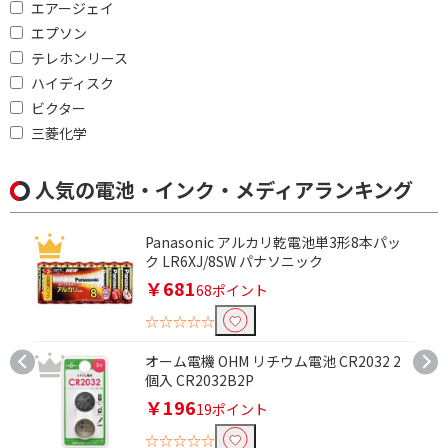
タ
エアージェイ
エプソン
印刷対応面(プリンタ用紙)で絞り込む
テレホンリース
ハイディスク
片面
ビクター
三菱化学
用紙タイプで絞り込む
写真用紙
インクジェット用紙
人気の電池・インク・メディアランキング
名刺用紙
ハガキ用紙
Panasonic アルカリ乾電池単3形8本パッ
ロール紙
ク LR6XJ/8SW パナソニック
￥681
68ポイント
宛名・表示ラベルで絞り込む
☆☆☆☆☆
A4
オーム電機 OHM リチウム電池 CR2032 2
個入 CR2032B2P
入数で絞り込む
￥196
19ポイント
2枚～5枚
6枚～10枚
☆☆☆☆☆