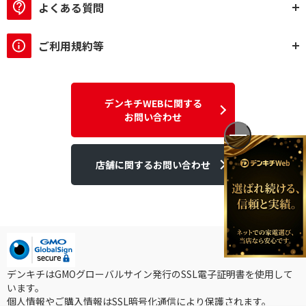
よくある質問
単3形4本
単4形4本
付属電池ブランドで絞り込む
ご利用規約等
eneloop
対応電池で絞り込む
デンキチWEBに関する
お問い合わせ
単1形～単4形兼用
単3形～単4形兼用
店舗に関するお問い合わせ
デンキチはGMOグローバルサイン発行のSSL電子証明書を使用して
います。
個人情報やご購入情報はSSL暗号化通信により保護されます。