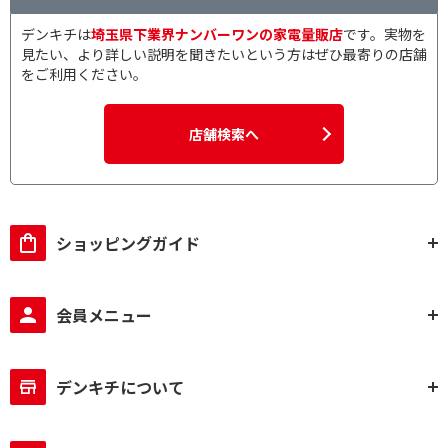
1～6倍速
2～4倍速
デンキチは
埼玉県下業界ナンバーワンの家電量販店
です。実物を
見たい、より詳しい説明を聞きたいという方はぜひ最寄りの店舗
ケースタイプで絞り込む
をご利用ください。
5mmケース
スピンドル
店舗検索へ
レーベル対応で絞り込む
インクジェットプリン
ター対応
ショッピングガイド
ブランドで絞り込む
eneloop
EVOLTA
会員メニュー
セット内容で絞り込む
充電器+充電池
充電器のみ
デンキチについて
付属電池で絞り込む