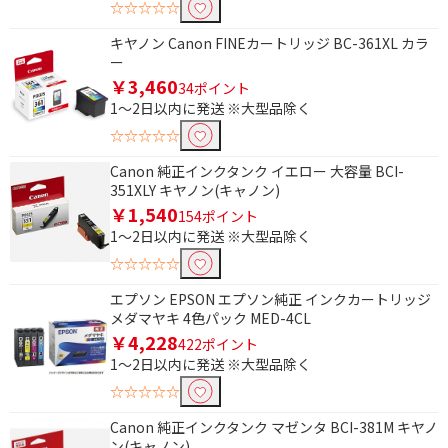
☆☆☆☆☆
メディアラベル
BD-R
キヤノン Canon FINEカートリッジ BC-361XL カラ
BD-RE
単1電池
ー
￥3,460
34ポイント
単2電池
単3電池
1～2日以内に発送 ※大型品除く
単4電池
単5電池
☆☆☆☆☆
9V角形 乾電池
アルカリ
Canon 純正インクタンク イエロー 大容量 BCI-
351XLY キヤノン(キャノン)
リチウム
酸化銀
￥1,540
154ポイント
空気亜鉛
単1形 充電池
1～2日以内に発送 ※大型品除く
☆☆☆☆☆
単2形 充電池
単3形 充電池
エプソン EPSON エプソン純正 インクカートリッジ
単4形 充電池
カメラ用電池
メダマヤキ 4色パック MED-4CL
￥4,228
補聴器用電池
422ポイント
1～2日以内に発送 ※大型品除く
インク色数で絞り込む
☆☆☆☆☆
4色
Canon 純正インクタンク マゼンタ BCI-381M キヤノ
ン(キャノン)