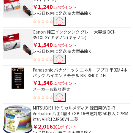
￥1,240
124ポイント
用紙サイズで絞り込む
1～2日以内に発送 ※大型品除く
L判～A4
☆☆☆☆☆
Canon 純正インクタンク グレー 大容量 BCI-
自動両面プリントで絞り込む
351XLGY キヤノン(キャノン)
￥1,540
対応
154ポイント
1～2日以内に発送 ※大型品除く
給紙方式で絞り込む
☆☆☆☆☆
Panasonic パナソニック エネループプロ 単3形 4本
前面
パック ハイエンドモデル BK-3HCD-4H
￥1,546
154ポイント
無線・有線LANで絞り込む
メーカーお取り寄せ
無線
☆☆☆☆☆
MITSUBISHIケミカルメディア 録画用DVD-R
スマホ接続で絞り込む
Verbatim 片面1層 4.7GB 16倍速対応 50枚入 CPRM
対応 VHR12JP50V4 三菱
対応
￥2,016
201ポイント
1～2日以内に発送 ※大型品除く