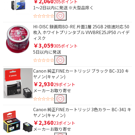
￥2,060
205ポイント
1～2日以内に発送 ※大型品除く
☆☆☆☆☆
条件で絞り込む
HI-DISC 録画用BD-RE 片面1層 25GB 2倍速対応 50
枚入 ホワイトプリンタブル VVVBRE25JP50 ハイデ
フリーワードで絞り込む
ィスク
￥3,059
305ポイント
5日以内に発送
除外する
☆☆☆☆☆
除外する にチェックを入れると、指定したワード
を除外して検索します。
Canon 純正FINEカートリッジ ブラック BC-310 キ
ヤノン(キャノン)
価格で絞り込む
￥2,930
29ポイント
メーカーお取り寄せ
円
~
☆☆☆☆☆
円
Canon 純正FINEカートリッジ 3色カラー BC-341 キ
ヤノン(キャノン)
種類で絞り込む
￥2,360
23ポイント
メーカーお取り寄せ
マルチラベル
宛名・表示ラベル