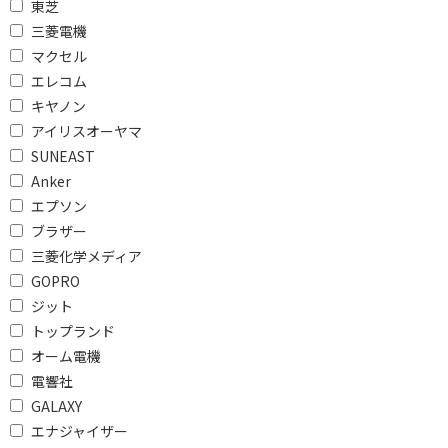
東芝
マット
普通紙
三菱電機
スーパーファイン
その他
マクセル
エレコム
光沢
スーパーハイグレード
キヤノン
絹目
フィルム
アイリスオーヤマ
水に強い
SUNEAST
Anker
枚数で絞り込む
エプソン
ブラザー
10枚未満
10枚～19枚
三菱化学メディア
20枚～49枚
50枚～99枚
GOPRO
ジット
100枚～249枚
250枚～499枚
トップランド
500枚～999枚
オーム電機
電響社
対応プリンタで絞り込む
GALAXY
エナジャイザー
インクジェット
インクジェットプリン