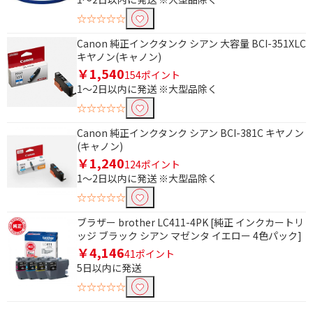
ディスクレーベルプリントで絞り込む
☆☆☆☆☆
非対応
Canon 純正インクタンク シアン 大容量 BCI-351XLC
キヤノン(キャノン)
プリンタ解像度で絞り込む
￥1,540
154ポイント
1～2日以内に発送 ※大型品除く
4800dpi
☆☆☆☆☆
純正プリンターインクで絞り込む
Canon 純正インクタンク シアン BCI-381C キヤノン
(キャノン)
brother｜ブラザー
CANON｜キヤノン
￥1,240
124ポイント
EPSON｜エプソン
1～2日以内に発送 ※大型品除く
☆☆☆☆☆
互換プリンターインクで絞り込む
ブラザー brother LC411-4PK [純正 インクカートリ
ッジ ブラック シアン マゼンタ イエロー 4色パック]
brother｜ブラザー用
CANON｜キヤノン用
￥4,146
41ポイント
EPSON｜エプソン用
リコー
5日以内に発送
☆☆☆☆☆
純正トナーで絞り込む