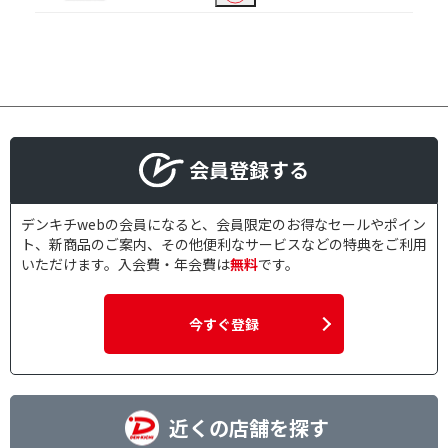
11枚～20枚
21枚～50枚
1本
2本
4本
8本
10本
12本
6～10本
11～20本
会員登録する
1個
2～3個
4～5個
デンキチwebの会員になると、会員限定のお得なセールやポイン
ト、新商品のご案内、その他便利なサービスなどの特典をご利用
いただけます。入会費・年会費は
無料
です。
記録容量で絞り込む
25GB
50GB
今すぐ登録
100GB
対応倍速で絞り込む
1～4倍速
1～2倍速
近くの店舗を探す