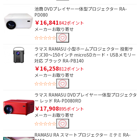
池商 DVDプレイヤー一体型プロジェクター RA-
PD080
条件で絞り込む
￥16,841
842ポイント
メーカーお取り寄せ
フリーワードで絞り込む
☆☆☆☆☆
ラマス RAMASU 小型ホームプロジェクター 投影サ
イズ30～150インチ microSDカード・USBメモリー
対応 ブラック RA-PB140
除外する
￥16,258
除外する にチェックを入れると、指定したワード
812ポイント
を除外して検索します。
メーカーお取り寄せ
☆☆☆☆☆
価格で絞り込む
ラマス RAMASU DVDプレイヤー一体型プロジェクタ
円
~
ー レッド RA-PD080RD
￥17,908
895ポイント
円
メーカーお取り寄せ
☆☆☆☆☆
リアル解像度で絞り込む
RAMASU RA スマートプロジェクター ミテミ RA-