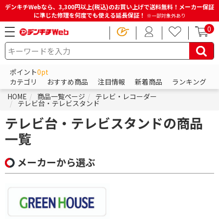
デンキチWebなら、3,300円以上(税込)のお買い上げで送料無料！メーカー保証
に準じた修理を何度でも使える延長保証！
※一部対象外あり
0
ポイント
0pt
カテゴリ
おすすめ商品
注目情報
新着商品
ランキング
HOME
商品一覧ページ
テレビ・レコーダー
テレビ台・テレビスタンド
テレビ台・テレビスタンドの商品
一覧
メーカーから選ぶ