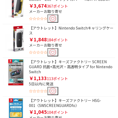
￥3,674
367ポイント
メーカーお取り寄せ
☆☆☆☆☆
【アウトレット】Nintendo Switchキャリングケー
ス
￥1,848
184ポイント
メーカーお取り寄せ
条件で絞り込む
☆☆☆☆☆
フリーワードで絞り込む
【アウトレット】キーズファクトリー SCREEN
GUARD 抗菌+高光沢・高透明タイプ for Nintendo
Switch
￥1,133
113ポイント
除外する
5日以内に発送
除外する にチェックを入れると、指定したワード
☆☆☆☆☆
を除外して検索します。
【アウトレット】キーズファクトリー HSG-
価格で絞り込む
001〈SWSCREENGUARDfo〉
￥1,045
104ポイント
円
~
メーカーお取り寄せ