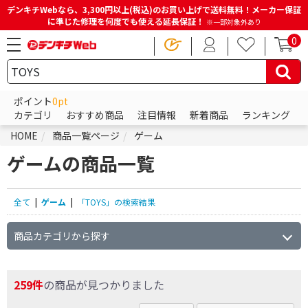
デンキチWebなら、3,300円以上(税込)のお買い上げで送料無料！メーカー保証
に準じた修理を何度でも使える延長保証！
※一部対象外あり
0
ポイント
0pt
カテゴリ
おすすめ商品
注目情報
新着商品
ランキング
HOME
商品一覧ページ
ゲーム
ゲームの商品一覧
全て
|
ゲーム
|
「TOYS」の検索結果
商品カテゴリから探す
259件
の商品が見つかりました