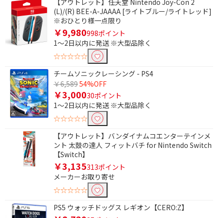
【アウトレット】任天堂 Nintendo Joy-Con 2
(L)/(R) BEE-A-JAAAA [ライトブルー/ライトレッド]
※おひとり様一点限り
￥9,980
998ポイント
1～2日以内に発送 ※大型品除く
☆☆☆☆☆
チームソニックレーシング - PS4
￥6,589
54%OFF
￥3,000
30ポイント
1～2日以内に発送 ※大型品除く
☆☆☆☆☆
【アウトレット】バンダイナムコエンターテインメ
ント 太鼓の達人 フィットバチ for Nintendo Switch
【Switch】
￥3,135
313ポイント
メーカーお取り寄せ
☆☆☆☆☆
PS5 ウォッチドッグス レギオン【CERO:Z】