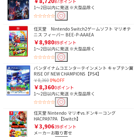
￥8,720
87ポイント
1～2日以内に発送 ※大型品除く
☆☆☆☆☆
任天堂 Nintendo Switch2ゲームソフト マリオテ
ニス フィーバー BEE-P-AAAEA
￥8,980
89ポイント
1～2日以内に発送 ※大型品除く
☆☆☆☆☆
条件で絞り込む
バンダイナムコエンターテインメント キャプテン翼
RISE OF NEW CHAMPIONS【PS4】
フリーワードで絞り込む
￥8,360
0%OFF
￥8,360
0ポイント
1～2日以内に発送 ※大型品除く
除外する
☆☆☆☆☆
除外する にチェックを入れると、指定したワード
任天堂 Nintendo マリオvs.ドンキーコング
を除外して検索します。
HACPA97PA 【Switch】
￥3,906
価格で絞り込む
39ポイント
メーカーお取り寄せ