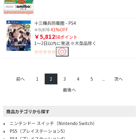
十三機兵防衛圏 - PS4
￥9,878
41%OFF
￥5,812
58ポイント
1～2日以内に発送 ※大型品除く
☆☆☆☆☆
前へ
1
2
3
4
5
...
次へ
最後へ
商品カテゴリから探す
ニンテンドー スイッチ（Nintendo Switch）
PS5（プレイステーション5）
PS4（プレイステーション4）