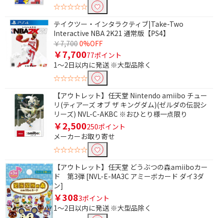
円
~
☆☆☆☆☆
テイクツー・インタラクティブ|Take-Two
円
Interactive NBA 2K21 通常版【PS4】
￥7,700
0%OFF
CERO年齢区分で絞り込む
￥7,700
77ポイント
1～2日以内に発送 ※大型品除く
A：全年齢対象
B：12歳以上対象
☆☆☆☆☆
C：15歳以上対象
D：17歳以上対象
【アウトレット】任天堂 Nintendo amiibo チュー
Z：18歳以上のみ対象
審査予定レーティング
リ(ティアーズ オブ ザ キングダム)(ゼルダの伝説シ
リーズ) NVL-C-AKBC ※おひとり様一点限り
￥2,500
250ポイント
メーカーお取り寄せ
☆☆☆☆☆
【アウトレット】任天堂 どうぶつの森amiiboカー
ド 第3弾 [NVL-E-MA3C アミーボカード ダイ3ダ
ン]
￥308
3ポイント
1～2日以内に発送 ※大型品除く