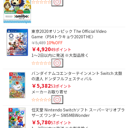
☆☆☆☆☆
東京2020オリンピック The Official Video
Game〈PS4トウキョウ2020THE〉
￥5,489
10%OFF
￥4,920
49ポイント
1～2日以内に発送 ※大型品除く
☆☆☆☆☆
バンダイナムコエンターテインメント Switch 太鼓
の達人 ドンダフルフェスティバル
￥5,382
53ポイント
メーカーお取り寄せ
☆☆☆☆☆
任天堂 Nintendo Switchソフト スーパーマリオブラ
ザーズ ワンダー SWSMBWonder
￥5,780
57ポイント