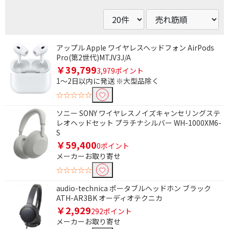
Eolia（エオリア）
risora（リソラ）
便利&快適機能で絞り込む
アップル Apple ワイヤレスヘッドフォン AirPods
ふろ水ポンプ
歩数計機能
Pro(第2世代)MTJV3J/A
￥39,799
3,979ポイント
高さで絞り込む
1～2日以内に発送 ※大型品除く
☆☆☆☆☆
1400～1600mm未満
ソニー SONY ワイヤレスノイズキャンセリングステ
ドア数で絞り込む
レオヘッドセット プラチナシルバー WH-1000XM6-
S
1ドア
￥59,400
0ポイント
メーカーお取り寄せ
形状で絞り込む
☆☆☆☆☆
HDMI⇔MicroUSB
audio-technica ポータブルヘッドホン ブラック
ATH-AR3BK オーディオテクニカ
￥2,929
奥行(外形・ハンドル除く)で絞り込む
292ポイント
メーカーお取り寄せ
451mm以上