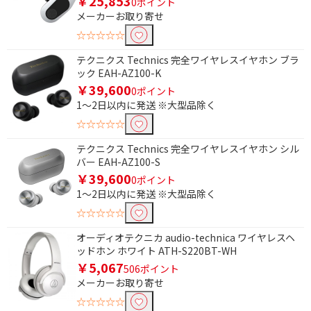
￥25,853
0ポイント
Bluetoothで絞り込む
メーカーお取り寄せ
☆☆☆☆☆
Bluetooth対応
テクニクス Technics 完全ワイヤレスイヤホン ブラ
ック EAH-AZ100-K
ノイズキャンセリング機能で絞り込む
￥39,600
0ポイント
ノイズキャンセリング
1～2日以内に発送 ※大型品除く
対応
☆☆☆☆☆
骨伝導で絞り込む
テクニクス Technics 完全ワイヤレスイヤホン シル
バー EAH-AZ100-S
骨伝導
￥39,600
0ポイント
1～2日以内に発送 ※大型品除く
Bluetoothマルチペアリングで絞り込む
☆☆☆☆☆
9台
3台
オーディオテクニカ audio-technica ワイヤレスヘ
ッドホン ホワイト ATH-S220BT-WH
2台
非対応
￥5,067
506ポイント
ヘッドホン
メーカーお取り寄せ
☆☆☆☆☆