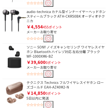
☆☆☆☆☆
audio-technica カナル型インナーイヤーヘッドホン
フタの種類で絞り込む
スティールブラック ATH-CKR50BK オーディオテク
プッシュ式
ニカ
￥4,554
455ポイント
メーカーお取り寄せ
ハイレゾ音源で絞り込む
☆☆☆☆☆
ハイレゾ対応
ソニー SONY ノイズキャンセリング ワイヤレスイヤ
ホン Bluetooth ハイレゾ対応 左右分離 ブラック
接続方式で絞り込む
WF-1000XM6-BZ
￥39,600
φ3.5mmミニプラグ
φ3.5mm ミニプラグ
0ポイント
+USB
メーカーお取り寄せ
☆☆☆☆☆
機能で絞り込む
テクニクス Technics フルワイヤレスイヤホン ロー
ズゴールド EAH-AZ40M2-N
ワイヤレス(左右分離)
ワイヤレス(左右コード)
￥14,850
0ポイント
ワイヤレス(ネックバン
骨伝導
5日以内に発送
ド)
☆☆☆☆☆