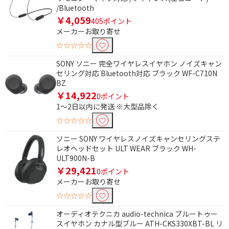
専用アプリ対応
専用アプリ非対応
/Bluetooth
￥4,059
405ポイント
bluetoothで絞り込む
メーカーお取り寄せ
☆☆☆☆☆
Bluetooth対応
SONY ソニー 完全ワイヤレスイヤホン ノイズキャン
セリング対応 Bluetooth対応 ブラック WF-C710N
BZ
￥14,922
0ポイント
1～2日以内に発送 ※大型品除く
☆☆☆☆☆
ソニー SONY ワイヤレスノイズキャンセリングステ
レオヘッドセット ULT WEAR ブラック WH-
ULT900N-B
￥29,421
0ポイント
メーカーお取り寄せ
☆☆☆☆☆
オーディオテクニカ audio-technica ブルートゥー
スイヤホン カナル型ブルー ATH-CKS330XBT-BL リ