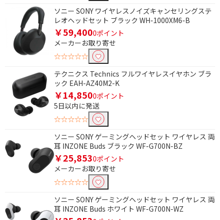
防塵・防水機能で絞り込む
ソニー SONY ワイヤレスノイズキャンセリングステ
レオヘッドセット ブラック WH-1000XM6-B
防塵
￥59,400
0ポイント
メーカーお取り寄せ
Bluetooth対応で絞り込む
☆☆☆☆☆
Bluetooth対応
テクニクス Technics フルワイヤレスイヤホン ブラ
ック EAH-AZ40M2-K
￥14,850
防水・防滴で絞り込む
0ポイント
5日以内に発送
防水対応
防滴対応
☆☆☆☆☆
防水・防滴対応
防水・防滴非対応
ソニー SONY ゲーミングヘッドセット ワイヤレス 両
耳 INZONE Buds ブラック WF-G700N-BZ
接続端子で絞り込む
￥25,853
0ポイント
メーカーお取り寄せ
Lightning
USB
☆☆☆☆☆
φ3.5mm ミニプラグ
φ2.5mm 超ミニプラグ
ソニー SONY ゲーミングヘッドセット ワイヤレス 両
ライトニング端子
耳 INZONE Buds ホワイト WF-G700N-WZ