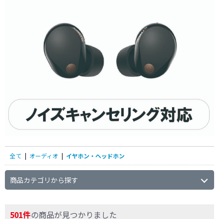
条件で絞り込む
フリーワードで絞り込む
除外する
除外する にチェックを入れると、指定したワード
を除外して検索します。
価格で絞り込む
全て
|
オーディオ
|
イヤホン・ヘッドホン
円
~
商品カテゴリから探す
円
ブランド名で絞り込む
501件
の商品が見つかりました