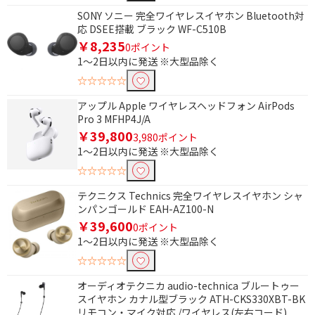
充電端子で絞り込む
SONY ソニー 完全ワイヤレスイヤホン Bluetooth対
応 DSEE搭載 ブラック WF-C510B
microUSB
USB Type-C
￥8,235
0ポイント
ワイヤレス充電
1～2日以内に発送 ※大型品除く
☆☆☆☆☆
ドライバで絞り込む
アップル Apple ワイヤレスヘッドフォン AirPods
ダイナミック
Pro 3 MFHP4J/A
￥39,800
3,980ポイント
リモコン・マイクで絞り込む
1～2日以内に発送 ※大型品除く
☆☆☆☆☆
リモコン・マイク対応
リモコン対応
テクニクス Technics 完全ワイヤレスイヤホン シャ
マイク対応
ンパンゴールド EAH-AZ100-N
￥39,600
0ポイント
片耳使用で絞り込む
1～2日以内に発送 ※大型品除く
☆☆☆☆☆
両耳可
片耳使用不可
オーディオテクニカ audio-technica ブルートゥー
専用アプリで絞り込む
スイヤホン カナル型ブラック ATH-CKS330XBT-BK
リモコン・マイク対応 /ワイヤレス(左右コード)