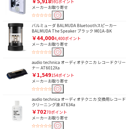
￥5,918
591ポイント
メーカーお取り寄せ
Wi-Fiで絞り込む
☆☆☆☆☆
Wi-Fi非対応
バルミューダ BALMUDA Bluetoothスピーカー
BALMUDA The Speaker ブラック M01A-BK
ワイドFMで絞り込む
￥44,000
4,400ポイント
ワイドFM非対応
メーカーお取り寄せ
☆☆☆☆☆
受信バンドで絞り込む
audio technica オーディオテクニカ レコードクリー
ナー AT6012Xa
ラジオ非対応
￥1,549
154ポイント
メーカーお取り寄せ
ハイレゾで絞り込む
☆☆☆☆☆
ハイレゾ非対応
audio technica オーディオテクニカ 交換用レコード
クリーニング液 AT634a
Bluetoothで絞り込む
￥702
70ポイント
Bluetooth対応
メーカーお取り寄せ
☆☆☆☆☆