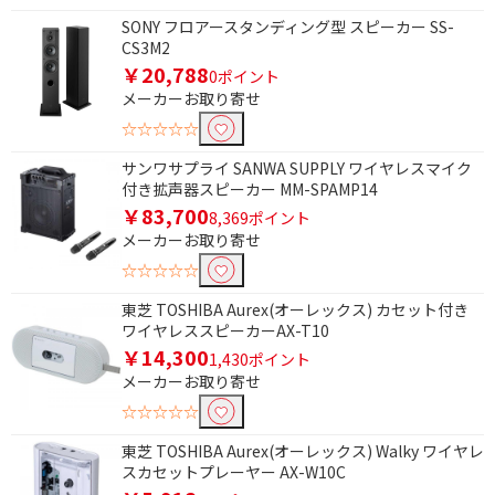
SONY フロアースタンディング型 スピーカー SS-
CS3M2
電源方式で絞り込む
￥20,788
0ポイント
AC電源
メーカーお取り寄せ
☆☆☆☆☆
防水で絞り込む
サンワサプライ SANWA SUPPLY ワイヤレスマイク
防水非対応
付き拡声器スピーカー MM-SPAMP14
￥83,700
8,369ポイント
防水機能で絞り込む
メーカーお取り寄せ
☆☆☆☆☆
防水機能なし
東芝 TOSHIBA Aurex(オーレックス) カセット付き
ワイヤレススピーカーAX-T10
サイズで絞り込む
￥14,300
1,430ポイント
ポータブル型
メーカーお取り寄せ
☆☆☆☆☆
Bluetooth対応で絞り込む
東芝 TOSHIBA Aurex(オーレックス) Walky ワイヤレ
Bluetooth対応
スカセットプレーヤー AX-W10C