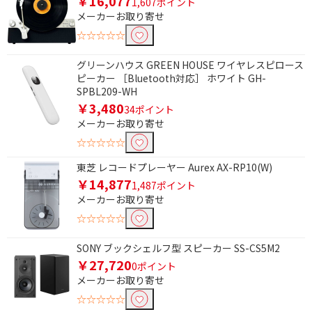
￥16,077
1,607ポイント
メーカーお取り寄せ
条件で絞り込む
☆☆☆☆☆
フリーワードで絞り込む
グリーンハウス GREEN HOUSE ワイヤレスピロース
ピーカー ［Bluetooth対応］ ホワイト GH-
SPBL209-WH
￥3,480
34ポイント
除外する
メーカーお取り寄せ
除外する にチェックを入れると、指定したワード
を除外して検索します。
☆☆☆☆☆
価格で絞り込む
東芝 レコードプレーヤー Aurex AX-RP10(W)
￥14,877
1,487ポイント
円
~
メーカーお取り寄せ
☆☆☆☆☆
円
SONY ブックシェルフ型 スピーカー SS-CS5M2
電源で絞り込む
￥27,720
0ポイント
メーカーお取り寄せ
バスパワー
充電式
☆☆☆☆☆
電池