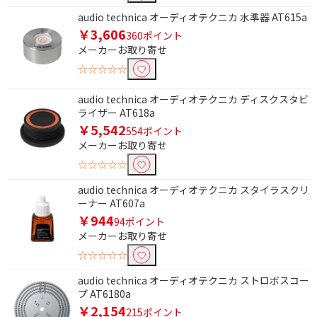
充電端子で絞り込む
audio technica オーディオテクニカ 水準器 AT615a
￥3,606
USB Type-C
360ポイント
メーカーお取り寄せ
ステレオ・モノラルで絞り込む
☆☆☆☆☆
ステレオタイプ
audio technica オーディオテクニカ ディスクスタビ
ライザー AT618a
￥5,542
本体形状で絞り込む
554ポイント
メーカーお取り寄せ
角型
☆☆☆☆☆
ハンズフリー通話で絞り込む
audio technica オーディオテクニカ スタイラスクリ
ーナー AT607a
ハンズフリー通話非対
￥944
94ポイント
応
メーカーお取り寄せ
☆☆☆☆☆
オートスタンバイで絞り込む
audio technica オーディオテクニカ ストロボスコー
オートスタンバイ非対
プ AT6180a
応
￥2,154
215ポイント