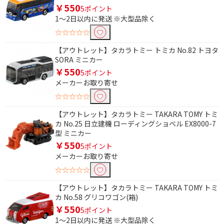
￥550
5ポイント
1～2日以内に発送 ※大型品除く
条件で絞り込む
☆☆☆☆☆
【アウトレット】タカラトミー トミカ No.82 トヨタ
フリーワードで絞り込む
SORA ミニカー
￥550
5ポイント
メーカーお取り寄せ
除外する
☆☆☆☆☆
除外する にチェックを入れると、指定したワード
を除外して検索します。
【アウトレット】タカラトミー TAKARA TOMY トミ
カ No.25 日立建機 ローディングショベル EX8000-7
型 ミニカー
価格で絞り込む
￥550
5ポイント
円
~
メーカーお取り寄せ
☆☆☆☆☆
円
【アウトレット】タカラトミー TAKARA TOMY トミ
カ No.58 グリコワゴン(箱)
￥550
5ポイント
1～2日以内に発送 ※大型品除く