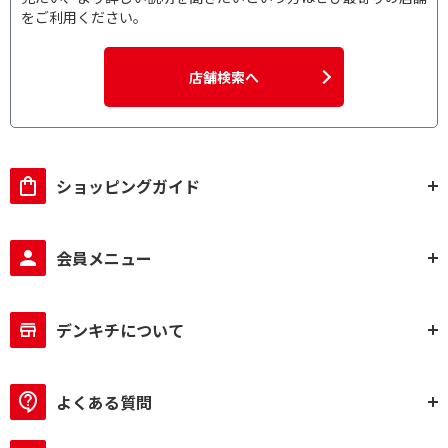
A4サイズ
をご利用ください。
CDカットで絞り込む
店舗検索へ
CDカット対応
CDカット非対応
ラミネートサイズで絞り込む
A3サイズ
A4サイズ
ショッピングガイド
ローラー本数で絞り込む
会員メニュー
4本
最大加工フィルム厚で絞り込む
デンキチについて
150μm
印刷方式で絞り込む
よくある質問
熱転写式
感熱式