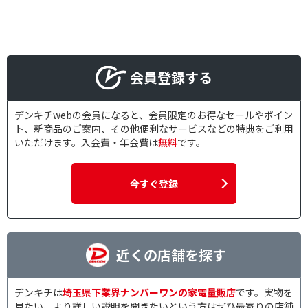
普通紙
ドアホン対応で絞り込む
有
会員登録する
通話録音機能で絞り込む
デンキチwebの会員になると、会員限定のお得なセールやポイン
ト、新商品のご案内、その他便利なサービスなどの特典をご利用
有
いただけます。入会費・年会費は
無料
です。
みるだけＦＡＸ機能で絞り込む
今すぐ登録
無
細断方式で絞り込む
クロスカット
マイクロカット
近くの店舗を探す
裁断サイズで絞り込む
デンキチは
埼玉県下業界ナンバーワンの家電量販店
です。実物を
見たい、より詳しい説明を聞きたいという方はぜひ最寄りの店舗