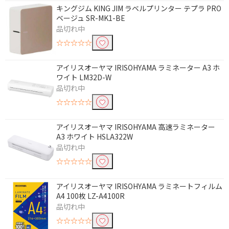
円
キングジム KING JIM ラベルプリンター テプラ PRO
ベージュ SR-MK1-BE
電源方式で絞り込む
品切れ中
☆☆☆☆☆
AC電源
AC電源/乾電池
乾電池
アイリスオーヤマ IRISOHYAMA ラミネーター A3 ホ
ワイト LM32D-W
容量で絞り込む
品切れ中
☆☆☆☆☆
10L未満
10L～20L未満
30L以上
アイリスオーヤマ IRISOHYAMA 高速ラミネーター
A3 ホワイト HSLA322W
品切れ中
タッチパネルで絞り込む
☆☆☆☆☆
対応
アイリスオーヤマ IRISOHYAMA ラミネートフィルム
キー配列で絞り込む
A4 100枚 LZ-A4100R
品切れ中
JISキー配列
☆☆☆☆☆