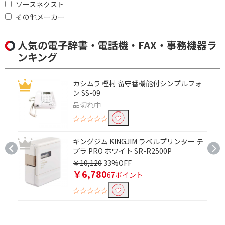
ソースネクスト
使用環境で絞り込む
その他メーカー
オンライン
人気の電子辞書・電話機・FAX・事務機器ラ
翻訳タイプで絞り込む
ンキング
双方向
カシムラ 樫村 留守番機能付シンプルフォ
ン SS-09
対応言語数で絞り込む
品切れ中
81～90
☆☆☆☆☆
子機増設台数で絞り込む
キングジム KINGJIM ラベルプリンター テ
プラ PRO ホワイト SR-R2500P
あと1台
あと2台
￥10,120
33%OFF
￥6,780
あと3台
あと4台
67ポイント
☆☆☆☆☆
あと5台
用紙方式で絞り込む