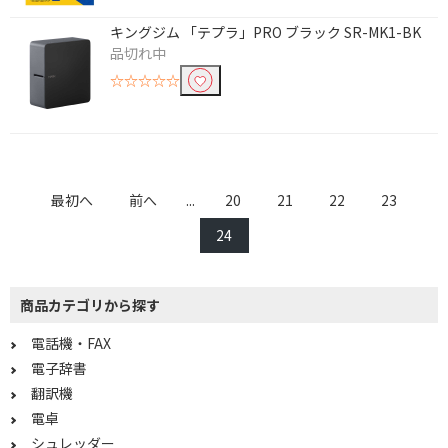
紙質で絞り込む
キングジム 「テプラ」PRO ブラック SR-MK1-BK
品切れ中
フィルム
☆☆☆☆☆
Bluetooth対応で絞り込む
Bluetooth対応
Wi-Fiで絞り込む
最初へ
前へ
...
20
21
22
23
Wi-Fi対応
24
キャスターで絞り込む
商品カテゴリから探す
キャスター付き
キャスターなし
電話機・FAX
付属子機数で絞り込む
電子辞書
翻訳機
子機なし
子機1台
電卓
子機2台
1台
シュレッダー