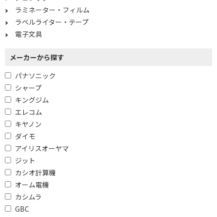
ラミネーター・フィルム
停電時対応で絞り込む
ラベルライター・テープ
電子文具
有
無
メーカーから探す
ナンバー・ディスプレイ機能で絞り込む
パナソニック
有
シャープ
学生向けで絞り込む
キングジム
エレコム
高校生向けモデル
キヤノン
ダイモ
海外旅行向けで絞り込む
アイリスオーヤマ
旅行会話収録モデル
ジット
カシオ計算機
液晶画面で絞り込む
オーム電機
カシムラ
カラー
GBC