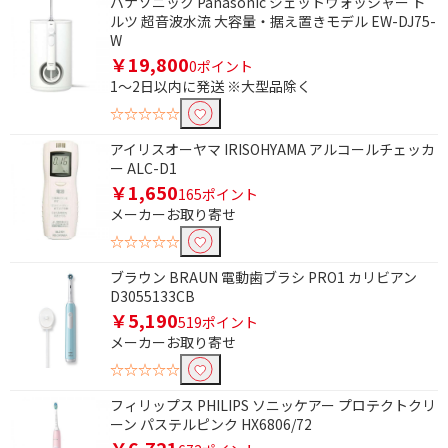
パナソニック Panasonic ジェットウォッシャー ド
ルツ 超音波水流 大容量・据え置きモデル EW-DJ75-
W
￥19,800
0ポイント
条件で絞り込む
1～2日以内に発送 ※大型品除く
☆☆☆☆☆
フリーワードで絞り込む
アイリスオーヤマ IRISOHYAMA アルコールチェッカ
ー ALC-D1
￥1,650
165ポイント
除外する
メーカーお取り寄せ
除外する にチェックを入れると、指定したワード
☆☆☆☆☆
を除外して検索します。
ブラウン BRAUN 電動歯ブラシ PRO1 カリビアン
価格で絞り込む
D3055133CB
￥5,190
519ポイント
円
~
メーカーお取り寄せ
☆☆☆☆☆
円
フィリップス PHILIPS ソニッケアー プロテクトクリ
電源で絞り込む
ーン パステルピンク HX6806/72
￥6,721