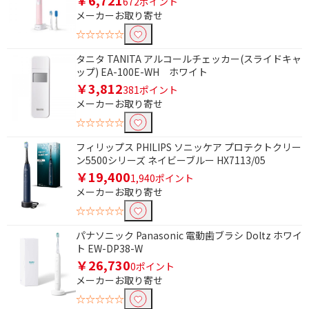
672ポイント
充電式
メーカーお取り寄せ
☆☆☆☆☆
電源方式で絞り込む
タニタ TANITA アルコールチェッカー(スライドキャ
コード式
充電式
ップ) EA-100E-WH ホワイト
￥3,812
電池式
USB電源・充電式
381ポイント
メーカーお取り寄せ
交流式
☆☆☆☆☆
フィリップス PHILIPS ソニッケア プロテクトクリー
防水で絞り込む
ン5500シリーズ ネイビーブルー HX7113/05
防水対応
￥19,400
1,940ポイント
メーカーお取り寄せ
種類で絞り込む
☆☆☆☆☆
その他
アルコールチェッカー
パナソニック Panasonic 電動歯ブラシ Doltz ホワイ
ト EW-DP38-W
替えブラシ
￥26,730
0ポイント
メーカーお取り寄せ
海外対応で絞り込む
☆☆☆☆☆