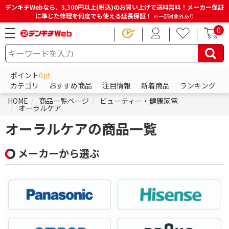
デンキチWebなら、3,300円以上(税込)のお買い上げで送料無料！メーカー保証
に準じた修理を何度でも使える延長保証！
※一部対象外あり
0
ポイント
0pt
カテゴリ
おすすめ商品
注目情報
新着商品
ランキング
HOME
商品一覧ページ
ビューティー・健康家電
オーラルケア
オーラルケアの商品一覧
メーカーから選ぶ