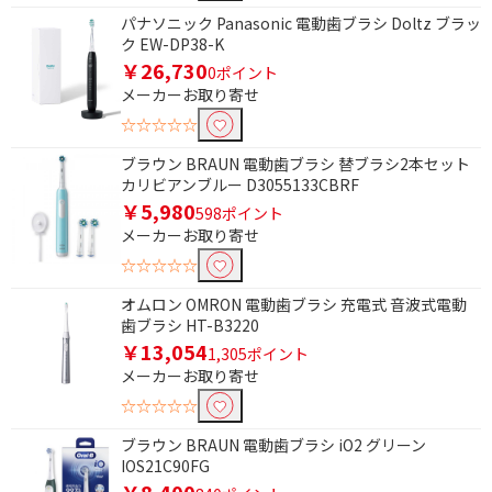
国内・海外対応
パナソニック Panasonic 電動歯ブラシ Doltz ブラッ
ク EW-DP38-K
磨き方式で絞り込む
￥26,730
0ポイント
メーカーお取り寄せ
振動式
音波・超音波式
☆☆☆☆☆
音波振動式
音波水流式
ブラウン BRAUN 電動歯ブラシ 替ブラシ2本セット
回転式
カリビアンブルー D3055133CBRF
￥5,980
598ポイント
メーカーお取り寄せ
スマホアプリ対応で絞り込む
☆☆☆☆☆
対応
非対応
オムロン OMRON 電動歯ブラシ 充電式 音波式電動
歯ブラシ HT-B3220
本体丸洗いで絞り込む
￥13,054
1,305ポイント
丸洗い可能
丸洗い不可
メーカーお取り寄せ
☆☆☆☆☆
対応電圧で絞り込む
ブラウン BRAUN 電動歯ブラシ iO2 グリーン
AC100V-110V
AC100V-240V
IOS21C90FG
￥8,400