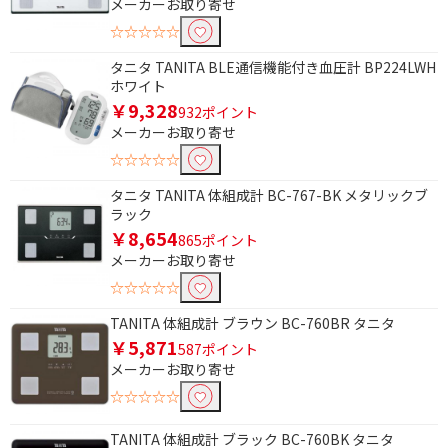
Bluetooth非対応
メーカーお取り寄せ
☆☆☆☆☆
PC・スマートフォン管理機能で絞り込む
タニタ TANITA BLE通信機能付き血圧計 BP224LWH
ホワイト
スマホ管理機能あり
PC・スマホ管理機能な
￥9,328
し
932ポイント
メーカーお取り寄せ
有
無
☆☆☆☆☆
筋肉量測定機能で絞り込む
タニタ TANITA 体組成計 BC-767-BK メタリックブ
ラック
筋肉量測定機能あり
筋肉量測定機能なし
￥8,654
865ポイント
メーカーお取り寄せ
体水分率測定機能で絞り込む
☆☆☆☆☆
体水分率測定機能なし
TANITA 体組成計 ブラウン BC-760BR タニタ
￥5,871
587ポイント
基礎代謝量測定機能で絞り込む
メーカーお取り寄せ
☆☆☆☆☆
基礎代謝量測定機能あ
基礎代謝量測定機能な
り
し
TANITA 体組成計 ブラック BC-760BK タニタ