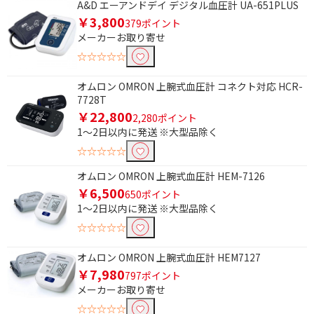
A&D エーアンドデイ デジタル血圧計 UA-651PLUS
体脂肪率測定機能あり
体脂肪率測定機能なし
￥3,800
379ポイント
メーカーお取り寄せ
登録人数で絞り込む
☆☆☆☆☆
4人
5人
オムロン OMRON 上腕式血圧計 コネクト対応 HCR-
7728T
BMI測定機能で絞り込む
￥22,800
2,280ポイント
BMI測定機能あり
BMI測定機能なし
1～2日以内に発送 ※大型品除く
☆☆☆☆☆
血圧計種類で絞り込む
オムロン OMRON 上腕式血圧計 HEM-7126
上腕（アームイン）式
上腕式
￥6,500
650ポイント
1～2日以内に発送 ※大型品除く
上腕（カフ）式
手首式
☆☆☆☆☆
正確測定サポート機能で絞り込む
オムロン OMRON 上腕式血圧計 HEM7127
￥7,980
有
無
797ポイント
メーカーお取り寄せ
ユーザー切り替えで絞り込む
☆☆☆☆☆