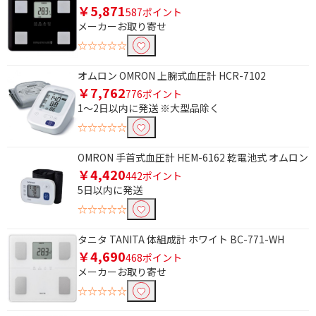
￥5,871
587ポイント
内臓脂肪レベル測定機能で絞り込む
メーカーお取り寄せ
内臓脂肪レベル測定機
内臓脂肪レベル測定機
☆☆☆☆☆
能あり
能なし
オムロン OMRON 上腕式血圧計 HCR-7102
￥7,762
骨格筋率測定機能で絞り込む
776ポイント
1～2日以内に発送 ※大型品除く
骨格筋率測定機能あり
骨格筋率測定機能なし
☆☆☆☆☆
体内年齢測定機能で絞り込む
OMRON 手首式血圧計 HEM-6162 乾電池式 オムロン
￥4,420
442ポイント
体内年齢測定機能あり
推定骨量測定機能あり
5日以内に発送
体内年齢測定機能なし
☆☆☆☆☆
測定方法で絞り込む
タニタ TANITA 体組成計 ホワイト BC-771-WH
￥4,690
468ポイント
足裏
メーカーお取り寄せ
☆☆☆☆☆
体脂肪率測定機能で絞り込む