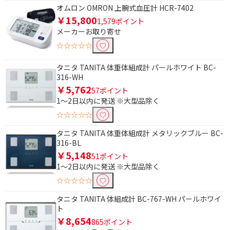
フリーワードで絞り込む
オムロン OMRON 上腕式血圧計 HCR-7402
￥15,800
1,579ポイント
メーカーお取り寄せ
除外する
☆☆☆☆☆
除外する にチェックを入れると、指定したワード
を除外して検索します。
タニタ TANITA 体重体組成計 パールホワイト BC-
316-WH
価格で絞り込む
￥5,762
57ポイント
1～2日以内に発送 ※大型品除く
円
~
☆☆☆☆☆
円
タニタ TANITA 体重体組成計 メタリックブルー BC-
316-BL
タイマーで絞り込む
￥5,148
51ポイント
1～2日以内に発送 ※大型品除く
無
☆☆☆☆☆
Bluetooth対応で絞り込む
タニタ TANITA 体組成計 BC-767-WH パールホワイ
ト
非対応
Bluetooth対応
￥8,654
865ポイント