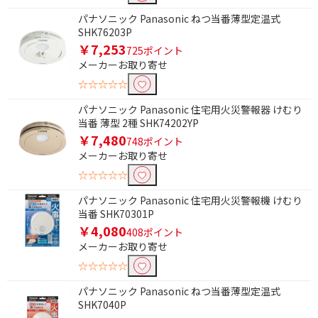
パナソニック Panasonic ねつ当番薄型定温式
SHK76203P
￥7,253
条件で絞り込む
725ポイント
メーカーお取り寄せ
☆☆☆☆☆
フリーワードで絞り込む
パナソニック Panasonic 住宅用火災警報器 けむり
当番 薄型 2種 SHK74202YP
￥7,480
748ポイント
除外する
メーカーお取り寄せ
除外する にチェックを入れると、指定したワード
を除外して検索します。
☆☆☆☆☆
価格で絞り込む
パナソニック Panasonic 住宅用火災警報機 けむり
当番 SHK70301P
￥4,080
円
~
408ポイント
メーカーお取り寄せ
円
☆☆☆☆☆
パナソニック Panasonic ねつ当番薄型定温式
種類で絞り込む
SHK7040P