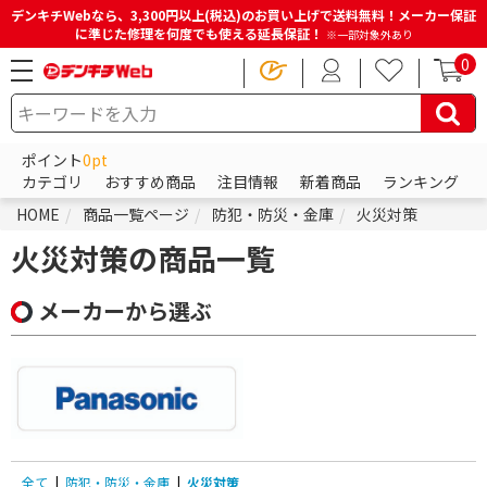
デンキチWebなら、3,300円以上(税込)のお買い上げで送料無料！メーカー保証
に準じた修理を何度でも使える延長保証！
※一部対象外あり
0
ポイント
0pt
カテゴリ
おすすめ商品
注目情報
新着商品
ランキング
HOME
商品一覧ページ
防犯・防災・金庫
火災対策
火災対策の商品一覧
メーカーから選ぶ
全て
|
防犯・防災・金庫
|
火災対策