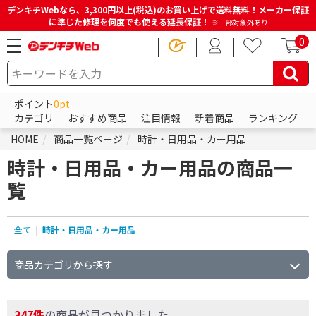
デンキチWebなら、3,300円以上(税込)のお買い上げで送料無料！メーカー保証
に準じた修理を何度でも使える延長保証！
※一部対象外あり
0
ポイント
0pt
カテゴリ
おすすめ商品
注目情報
新着商品
ランキング
HOME
商品一覧ページ
時計・日用品・カー用品
時計・日用品・カー用品の商品一
覧
全て
|
時計・日用品・カー用品
商品カテゴリから探す
347件
の商品が見つかりました