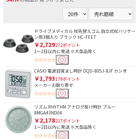
ドライブメディカル 杖先替えゴム 自立式杖ハリケー
ン用3個入り ブラック HC-FEET
￥2,729
272ポイント
1～2日以内に発送 ※大型品除く
☆☆☆☆☆
CASIO 電波目覚まし時計 DQD-805J-8JF カシオ
￥1,793
179ポイント
メーカーお取り寄せ
☆☆☆☆☆
リズム RHYTHM アナログ掛け時計 ブルー
8MGA43ND04
￥2,178
217ポイント
1～2日以内に発送 ※大型品除く
☆☆☆☆☆