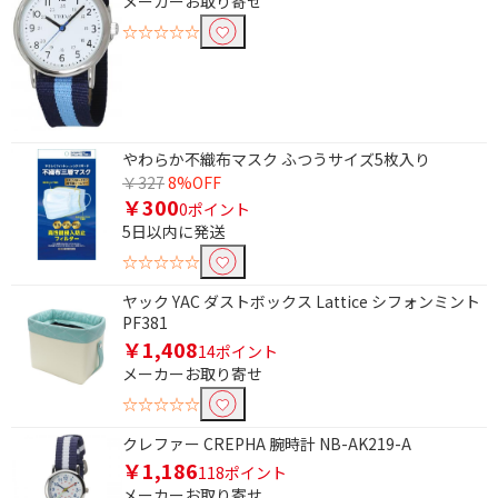
メーカーお取り寄せ
☆☆☆☆☆
条件で絞り込む
やわらか不織布マスク ふつうサイズ5枚入り
フリーワードで絞り込む
￥327
8%OFF
￥300
0ポイント
5日以内に発送
除外する
☆☆☆☆☆
除外する にチェックを入れると、指定したワード
ヤック YAC ダストボックス Lattice シフォンミント
を除外して検索します。
PF381
価格で絞り込む
￥1,408
14ポイント
メーカーお取り寄せ
円
~
☆☆☆☆☆
クレファー CREPHA 腕時計 NB-AK219-A
円
￥1,186
118ポイント
メーカーお取り寄せ