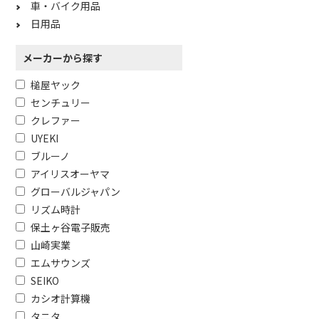
車・バイク用品
日用品
メーカーから探す
槌屋ヤック
センチュリー
フリーワードで絞り込む
クレファー
UYEKI
ブルーノ
除外する
アイリスオーヤマ
除外する にチェックを入れると、指
グローバルジャパン
価格で絞り込む
リズム時計
保土ヶ谷電子販売
円
~
山崎実業
エムサウンズ
SEIKO
カシオ計算機
タニタ