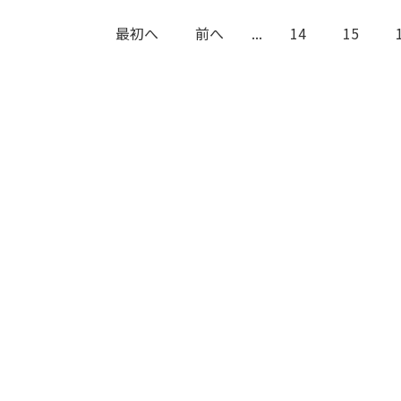
最初へ
前へ
...
14
15
条件で絞り込む
定したワードを除外して検索します。
円