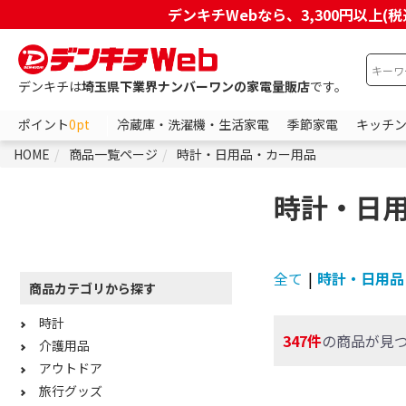
デンキチWebなら、3,300円以
デンキチは
埼玉県下業界ナンバーワンの家電量販店
です。
ポイント
0pt
冷蔵庫・洗濯機・生活家電
季節家電
キッチ
HOME
商品一覧ページ
時計・日用品・カー用品
時計・日
全て
|
時計・日用品
商品カテゴリから探す
時計
347件
の商品が見
介護用品
アウトドア
旅行グッズ