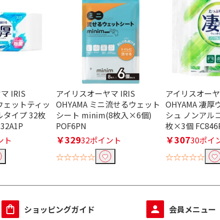
 IRIS
アイリスオーヤマ IRIS
アイリスオーヤマ
厚ウェットティッ
OHYAMA ミニ流せるウェット
OHYAMA 凄
タイプ 32枚
シート minim(8枚入×6個)
シュ ノンアルコ
-32A1P
POF6PN
枚×3個 FC846P
￥329
￥307
ント
32ポイント
30ポイ
☆☆☆☆☆
☆☆☆☆☆
ショッピングガイド
会員メニュー