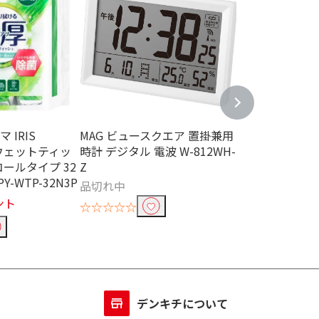
 IRIS
MAG ビュースクエア 置掛兼用
アイリスオーヤマ 
厚ウェットティッ
時計 デジタル 電波 W-812WH-
OHYAMA 凄
ールタイプ 32
Z
シュ ノンアルコ
Y-WTP-32N3P
枚 FC845PY-W
品切れ中
￥110
ント
11ポイ
☆☆☆☆☆
☆☆☆☆☆
デンキチについて