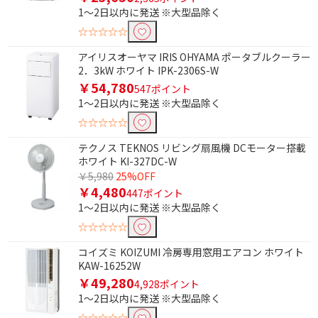
白くまくん
1～2日以内に発送 ※大型品除く
☆☆☆☆☆
畳数目安で絞り込む
アイリスオーヤマ IRIS OHYAMA ポータブルクーラー
おもに6畳用
おもに10畳用
2．3kW ホワイト IPK-2306S-W
￥54,780
547ポイント
電源で絞り込む
1～2日以内に発送 ※大型品除く
☆☆☆☆☆
100V
テクノス TEKNOS リビング扇風機 DCモーター搭載
便利&快適機能で絞り込む
ホワイト KI-327DC-W
￥5,980
25%OFF
スマホ連携（別売対
￥4,480
447ポイント
応）
1～2日以内に発送 ※大型品除く
☆☆☆☆☆
タイマーで絞り込む
コイズミ KOIZUMI 冷房専用窓用エアコン ホワイト
タイマーあり
KAW-16252W
￥49,280
4,928ポイント
電源方式で絞り込む
1～2日以内に発送 ※大型品除く
☆☆☆☆☆