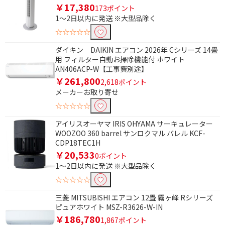
￥17,380
173ポイント
1～2日以内に発送 ※大型品除く
☆☆☆☆☆
ダイキン DAIKIN エアコン 2026年 Cシリーズ 14畳
用 フィルター自動お掃除機能付 ホワイト
AN406ACP-W【工事費別途】
￥261,800
2,618ポイント
メーカーお取り寄せ
☆☆☆☆☆
アイリスオーヤマ IRIS OHYAMA サーキュレーター
WOOZOO 360 barrel サンロクマル バレル KCF-
CDP18TEC1H
￥20,533
0ポイント
1～2日以内に発送 ※大型品除く
☆☆☆☆☆
三菱 MITSUBISHI エアコン 12畳 霧ヶ峰 Rシリーズ
ピュアホワイト MSZ-R3626-W-IN
￥186,780
1,867ポイント