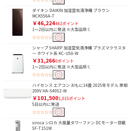
AC電源
ダイキン DAIKIN 加湿空気清浄機 ブラウン
羽根で絞り込む
MCK556A-T
￥46,224
462ポイント
無
1～2日以内に発送 ※大型品除く
☆☆☆☆☆
自動首振り機能で絞り込む
シャープ SHARP 加湿空気清浄機 プラズマクラスタ
自動首振り機能あり
ー ホワイト系 KC-U50-W
￥31,266
0ポイント
チャイルドロック機能で絞り込む
1～2日以内に発送 ※大型品除く
☆☆☆☆☆
有
ハイセンス エアコン おもに14畳 2025年モデル 単相
200V HA-S40S2-W
￥101,500
1,015ポイント
5日以内に発送
☆☆☆☆☆
siroca シロカ 大風量タワーファン DCモーター搭載
SF-T151W