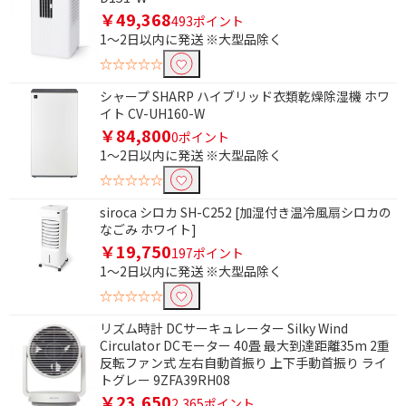
￥49,368
493ポイント
フリーワードで絞り込む
1～2日以内に発送 ※大型品除く
☆☆☆☆☆
シャープ SHARP ハイブリッド衣類乾燥除湿機 ホワ
除外する
イト CV-UH160-W
除外する にチェックを入れると、指定したワード
￥84,800
0ポイント
を除外して検索します。
1～2日以内に発送 ※大型品除く
価格で絞り込む
☆☆☆☆☆
円
~
siroca シロカ SH-C252 [加湿付き温冷風扇シロカの
なごみ ホワイト]
￥19,750
197ポイント
円
1～2日以内に発送 ※大型品除く
リモコンで絞り込む
☆☆☆☆☆
リズム時計 DCサーキュレーター Silky Wind
有
Circulator DCモーター 40畳 最大到達距離35m 2重
反転ファン式 左右自動首振り 上下手動首振り ライ
ブランド名で絞り込む
トグレー 9ZFA39RH08
￥23,650
2,365ポイント