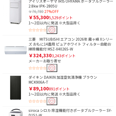
アイリスオーヤマ IRIS OHYAMA ポータブルクーラー
2.8kw IPK-2805U
￥76,780
27%OFF
￥55,300
5,529ポイント
1～2日以内に発送 ※大型品除く
☆☆☆☆☆
三菱 MITSUBISHI エアコン 2026年 霧ヶ峰 Xシリー
ズ おもに14畳用 ピュアホワイト フィルター自動お
掃除機能付 MSZ-X4026S-W
￥324,330
3,243ポイント
メーカーお取り寄せ
☆☆☆☆☆
ダイキン DAIKIN 加湿空気清浄機 ブラウン
MCK906A-T
￥89,100
891ポイント
1～2日以内に発送 ※大型品除く
☆☆☆☆☆
siroca シロカ 除湿機能付きポータブルクーラー SY-
条件で絞り込む
D151-W