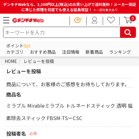
デンキチWebなら、3,300円以上(税込)のお買い上げで送料無料！メーカー保証
に準じた修理を何度でも使える延長保証！
※一部対象外あり
0
ポイント
0pt
カテゴリ
おすすめ商品
注目情報
新着商品
ランキング
HOME
レビューを投稿
レビューを投稿
商品について、お客様のご感想をお待ちしております。
商品名
ミラブル Mirableミラブル トルネードスティック 透明 塩
素除去スティック FBSM-TSーCSC
投稿者名
必須