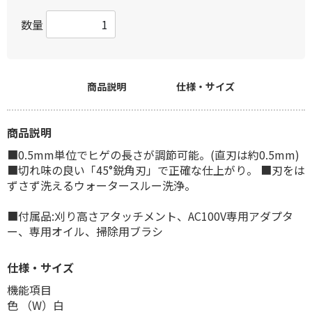
数量
商品説明
仕様・サイズ
商品説明
■0.5mm単位でヒゲの長さが調節可能。(直刃は約0.5mm)
■切れ味の良い「45°鋭角刃」で正確な仕上がり。 ■刃をは
ずさず洗えるウォータースルー洗浄。
■付属品:刈り高さアタッチメント、AC100V専用アダプタ
ー、専用オイル、掃除用ブラシ
仕様・サイズ
機能項目
色 （W）白