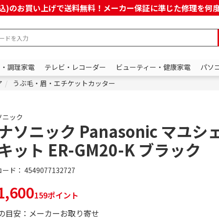
上(税込)のお買い上げで送料無料！メーカー保証に準じた修理を
ン・調理家電
テレビ・レコーダー
ビューティー・健康家電
パソ
ア
うぶ毛・眉・エチケットカッター
ソニック
ナソニック Panasonic マユ
キット ER-GM20-K ブラック
コード：
4549077132727
,600
159ポイント
の目安：メーカーお取り寄せ