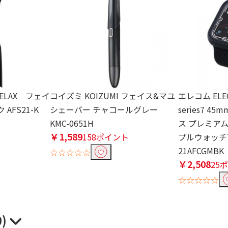
ELAX フェイ
コイズミ KOIZUMI フェイス&マユ
エレコム ELEC
AFS21-K
シェーバー チャコールグレー
series7 
KMC-0651H
ス プレミアム
￥1,589
158ポイント
プルウォッチ7
21AFCGMBK
☆☆☆☆☆
￥2,508
25
☆☆☆☆☆
0)