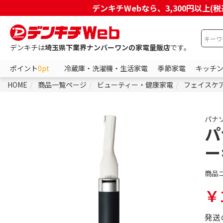
デンキチWebなら、3,300円以
デンキチは
埼玉県下業界ナンバーワンの家電量販店
です。
ポイント
0pt
冷蔵庫・洗濯機・生活家電
季節家電
キッチ
HOME
商品一覧ページ
ビューティー・健康家電
フェイスケ
パナ
パ
ー
商品
￥1
発送