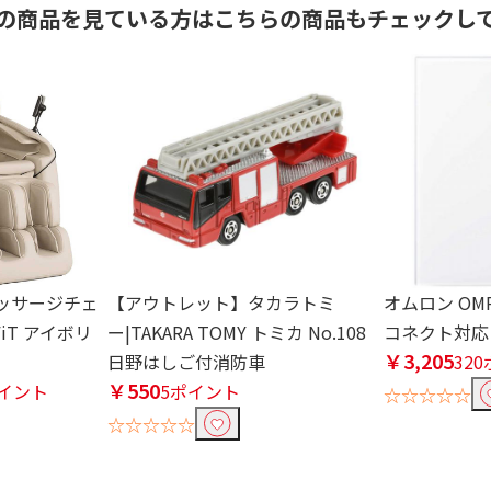
の商品を見ている方はこちらの商品もチェックし
ッサージチェ
【アウトレット】タカラトミ
オムロン OM
-FiT アイボリ
ー|TAKARA TOMY トミカ No.108
コネクト対応 H
￥3,205
日野はしご付消防車
32
￥550
ポイント
5ポイント
☆☆☆☆☆
☆☆☆☆☆