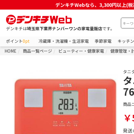
デンキチWebなら、3,300円以
デンキチは
埼玉県下業界ナンバーワンの家電量販店
です。
ポイント
0pt
冷蔵庫・洗濯機・生活家電
季節家電
キッチ
HOME
商品一覧ページ
ビューティー・健康家電
健康管理・
タニ
タ
7
商品
￥5
発送