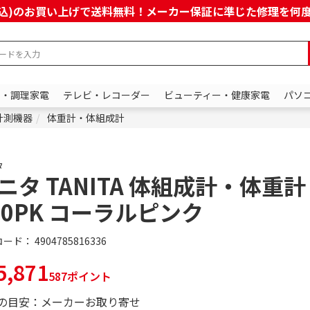
上(税込)のお買い上げで送料無料！メーカー保証に準じた修理を
ン・調理家電
テレビ・レコーダー
ビューティー・健康家電
パソ
計測機器
体重計・体組成計
タ
ニタ TANITA 体組成計・体重計 
60PK コーラルピンク
コード：
4904785816336
,871
587ポイント
の目安：メーカーお取り寄せ