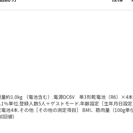
。
量約1.0kg （電池含む）.電源DC6V 単3形乾電池（R6）×4
0.1％単位.登録人数5人＋ゲストモード.年齢設定［生年月日設定］ 1
乾電池4本.その他［その他の測定項目］ BMI、筋肉量（100g
前回値）