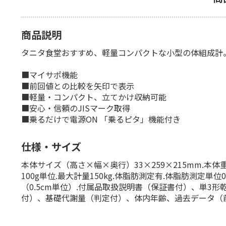
商品説明
タニタ食堂おすすめ、軽量コンパクトな小型の体組成計
■マイサポ機能
■前回値との比較を矢印で表示
■軽量・コンパクト、立てかけ収納可能
■安心・信頼のJISマーク取得
■乗るだけで電源ON 「乗るピタ」機能付き
仕様・サイズ
本体サイズ（高さ×幅×奥行）33×259×215mm.本体重
100g単位.最大計量150kg.体脂肪測定有.体脂肪測定単位
（0.5cm単位）.付属品取扱説明書（保証書付）、単3形
付）、基礎代謝量（判定付）、体内年齢、過去データ（