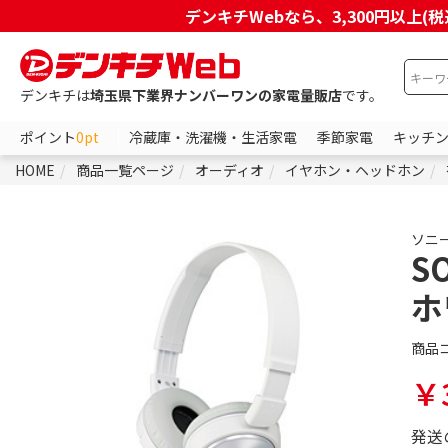
デンキチWebなら、3,300円以
デンキチは
埼玉県下業界ナンバーワンの家電量販店
です。
ポイント
0pt
冷蔵庫・洗濯機・生活家電
季節家電
キッチ
HOME
商品一覧ページ
オーディオ
イヤホン・ヘッドホン
ソニ
S
ホ
商品
￥3
発送