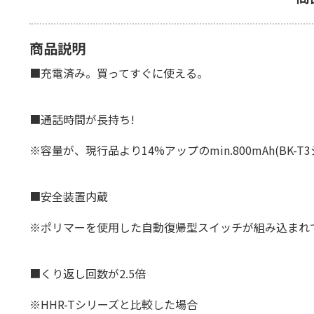
商品説明
■充電済み。買ってすぐに使える。
■通話時間が長持ち!
※容量が、現行品より14%アップのmin.800mAh(BK-T
■安全装置内蔵
※ポリマーを使用した自動復帰型スイッチが組み込まれ
■くり返し回数が2.5倍
※HHR-Tシリーズと比較した場合