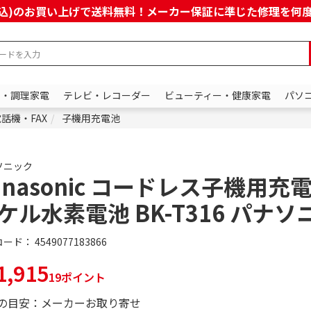
上(税込)のお買い上げで送料無料！メーカー保証に準じた修理を
ン・調理家電
テレビ・レコーダー
ビューティー・健康家電
パソ
話機・FAX
子機用充電池
ソニック
anasonic コードレス子機用充
ケル水素電池 BK-T316 パナソ
コード：
4549077183866
,915
19ポイント
の目安：メーカーお取り寄せ