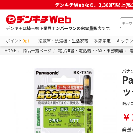
デンキチWebなら、3,300円以
デンキチは
埼玉県下業界ナンバーワンの家電量販店
です。
ポイント
0pt
冷蔵庫・洗濯機・生活家電
季節家電
キッチ
HOME
商品一覧ページ
電子辞書・電話機・FAX・事務機器
電
パナ
P
ッ
商品
￥1
発送