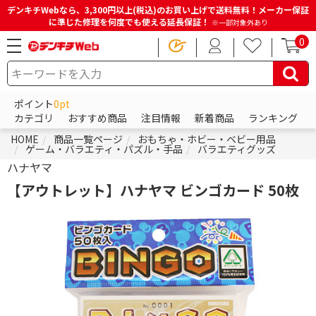
デンキチWebなら、3,300円以上(税込)のお買い上げで送料無料！メーカー保証
に準じた修理を何度でも使える延長保証！
※一部対象外あり
0
ポイント
0pt
カテゴリ
おすすめ商品
注目情報
新着商品
ランキング
HOME
商品一覧ページ
おもちゃ・ホビー・ベビー用品
ゲーム・バラエティ・パズル・手品
バラエティグッズ
ハナヤマ
【アウトレット】ハナヤマ ビンゴカード 50枚