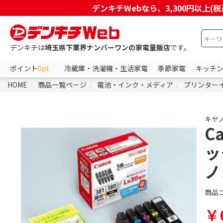
デンキチWebなら、3,300円以
デンキチは
埼玉県下業界ナンバーワンの家電量販店
です。
ポイント
0pt
冷蔵庫・洗濯機・生活家電
季節家電
キッチ
HOME
商品一覧ページ
電池・インク・メディア
プリンター
キヤ
C
ッ
ノ
商品
￥6