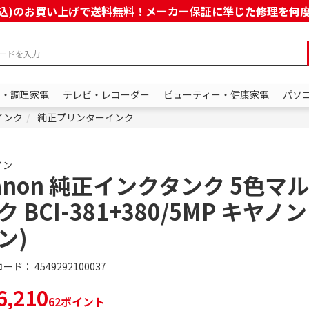
上(税込)のお買い上げで送料無料！メーカー保証に準じた修理を
ン・調理家電
テレビ・レコーダー
ビューティー・健康家電
パソ
インク
純正プリンターインク
ノン
anon 純正インクタンク 5色マ
ク BCI-381+380/5MP キヤノ
ン)
コード：
4549292100037
,210
62ポイント