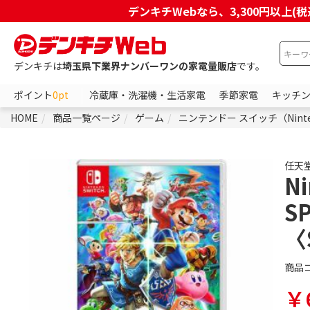
デンキチWebなら、3,300円以
デンキチは
埼玉県下業界ナンバーワンの家電量販店
です。
ポイント
0pt
冷蔵庫・洗濯機・生活家電
季節家電
キッチ
HOME
商品一覧ページ
ゲーム
ニンテンドー スイッチ（Ninten
任天
N
S
〈
商品
￥6