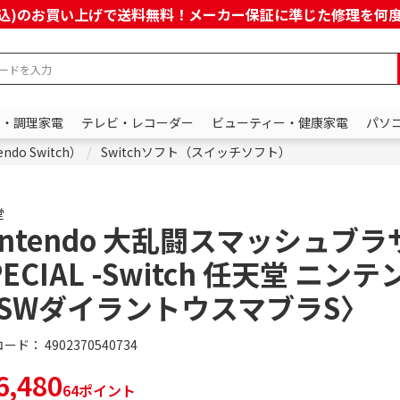
上(税込)のお買い上げで送料無料！メーカー保証に準じた修理を
ン・調理家電
テレビ・レコーダー
ビューティー・健康家電
パソ
do Switch）
Switchソフト（スイッチソフト）
堂
intendo 大乱闘スマッシュブ
PECIAL -Switch 任天堂 ニン
SWダイラントウスマブラS〉
コード：
4902370540734
,480
64ポイント