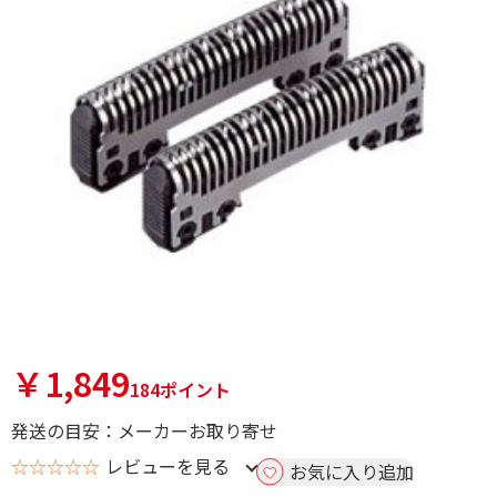
￥1,849
184ポイント
発送の目安：メーカーお取り寄せ
☆☆☆☆☆
レビューを見る
お気に入り追加