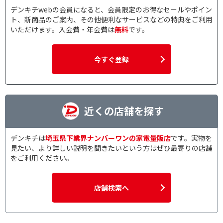
デンキチwebの会員になると、会員限定のお得なセールやポイン
ト、新商品のご案内、その他便利なサービスなどの特典をご利用
いただけます。入会費・年会費は
無料
です。
今すぐ登録
近くの店舗を探す
デンキチは
埼玉県下業界ナンバーワンの家電量販店
です。実物を
見たい、より詳しい説明を聞きたいという方はぜひ最寄りの店舗
をご利用ください。
店舗検索へ