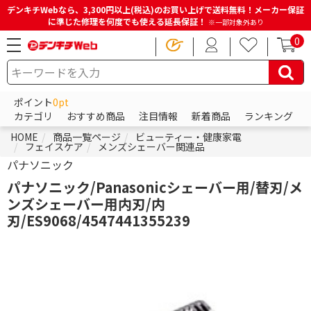
デンキチWebなら、3,300円以上(税込)のお買い上げで送料無料！メーカー保証
に準じた修理を何度でも使える延長保証！
※一部対象外あり
0
ポイント
0pt
カテゴリ
おすすめ商品
注目情報
新着商品
ランキング
HOME
商品一覧ページ
ビューティー・健康家電
フェイスケア
メンズシェーバー関連品
パナソニック
パナソニック/Panasonicシェーバー用/替刃/メ
ンズシェーバー用内刃/内
刃/ES9068/4547441355239