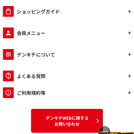
ショッピングガイド
会員メニュー
デンキチについて
よくある質問
ご利用規約等
デンキチWEBに関する
お問い合わせ