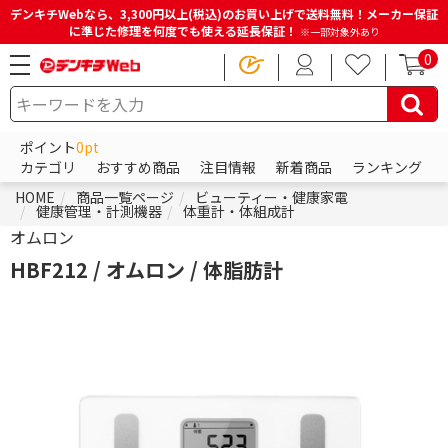
デンキチWebなら、3,300円以上(税込)のお買い上げで送料無料！メーカー保証
に準じた修理を何度でも使える延長保証！
※一部対象外あり
0
ポイント
0pt
カテゴリ
おすすめ商品
注目情報
新着商品
ランキング
HOME
商品一覧ページ
ビューティー・健康家電
健康管理・計測機器
体重計・体組成計
オムロン
HBF212 / オムロン / 体脂肪計