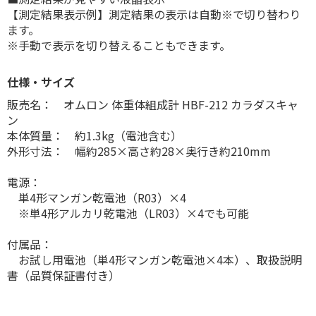
【測定結果表示例】測定結果の表示は自動※で切り替わり
ます。
※手動で表示を切り替えることもできます。
仕様・サイズ
販売名： オムロン 体重体組成計 HBF-212 カラダスキャ
ン
本体質量： 約1.3kg（電池含む）
外形寸法： 幅約285×高さ約28×奥行き約210mm
電源：
単4形マンガン乾電池（R03）×4
※単4形アルカリ乾電池（LR03）×4でも可能
付属品：
お試し用電池（単4形マンガン乾電池×4本）、取扱説明
書（品質保証書付き）