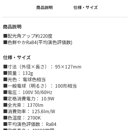
商品説明
仕様・サイズ
商品説明
■配光角アップ約220度
■色鮮やかRa84(平均演色評価数)
仕様・サイズ
■寸法（外径×長さ）： 95×127mm
■質量： 132g
■光色： 電球色相当
■一般電球（明るさ）： 100形相当
■電圧： 100V 50/60Hz
■定格消費電力： 10.9W
■全光束： 1370lm
■消費効率： 125.6lm/W
■色温度： 2700K
■平均演色評価数： Ra84