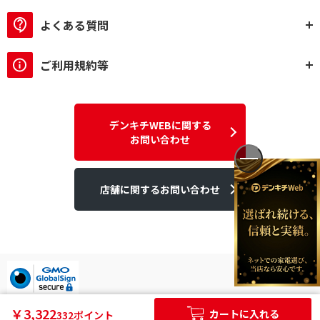
よくある質問
ご利用規約等
デンキチWEBに関する
お問い合わせ
店舗に関するお問い合わせ
デンキチはGMOグローバルサイン発行のSSL電子証明書を使用して
￥3,322
カートに入れる
332ポイント
います。