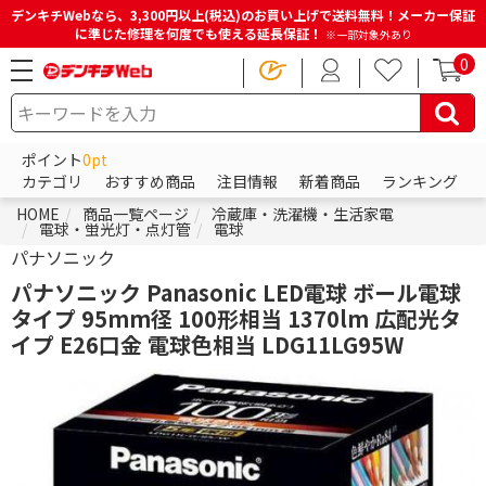
デンキチWebなら、3,300円以上(税込)のお買い上げで送料無料！メーカー保証
に準じた修理を何度でも使える延長保証！
※一部対象外あり
0
ポイント
0pt
カテゴリ
おすすめ商品
注目情報
新着商品
ランキング
HOME
商品一覧ページ
冷蔵庫・洗濯機・生活家電
電球・蛍光灯・点灯管
電球
パナソニック
パナソニック Panasonic LED電球 ボール電球
タイプ 95mm径 100形相当 1370lm 広配光タ
イプ E26口金 電球色相当 LDG11LG95W