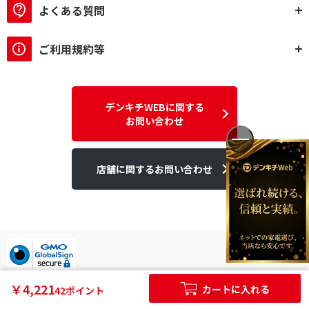
よくある質問
ご利用規約等
デンキチWEBに関する
お問い合わせ
店舗に関するお問い合わせ
デンキチはGMOグローバルサイン発行のSSL電子証明書を使用して
￥4,221
カートに入れる
42ポイント
います。
個人情報やご購入情報はSSL暗号化通信により保護されます。