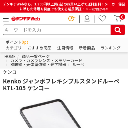
デンキチWebなら、3,300円以上(税込)のお買い上げで送料無料！メーカー保証
に準じた修理を何度でも使える延長保証！
※一部対象外あり
0
ポイント
0pt
カテゴリ
おすすめ商品
注目情報
新着商品
ランキング
HOME
商品一覧ページ
カメラ・カメラレンズ・メモリーカード
双眼鏡・天体望遠鏡・光学機器
ルーペ
ケンコー
Kenko ジャンボフレキシブルスタンドルーペ
KTL-105 ケンコー