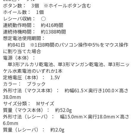
ボタン数： 3個 ※ホイールボタン含む
ホイール数： 1個
レシーバ収納： ○
連続動作時間： 約416時間
連続待機時間： 約1388時間
想定電池使用期間：
約841日 ※1日8時間のパソコン操作中5％をマウス操作
に割り当てた場合
電源（本体）：
単3形アルカリ乾電池、単3形マンガン乾電池、単3形ニッ
ケル水素電池のいずれか1本
定格電圧（本体）： 1.5V
カラー： ブラック
外形寸法（マウス本体）： 約幅61.5×奥行き100.0×高さ
38.0mm
サイズ分類： Mサイズ
質量（マウス本体）： 約52.0g
外形寸法（レシーバ）： 幅15.0mm×奥行18.0mm×高さ
6.0mm
質量（レシーバ）： 約2.0g